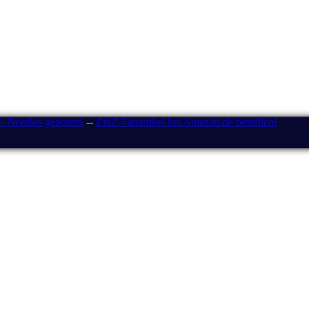
J. Needles geboren!
--
ZidZ-Fanartikel bei Amazon.de bestellen!