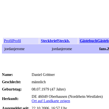
Profil
Profil
Steckbrief
Steckb.
Gästebuch
Gästeb
jordanjerome
jordanjerome
fans.
Name:
Daniel Grittner
Geschlecht:
männlich
Geburtstag:
08.07.1979 (47 Jahre)
DE 46049 Oberhausen (Nordrhein-Westfalen)
Herkunft:
Ort auf Landkarte zeigen
Angemeldet seit:
22.10.2006, 16:57 Uhr