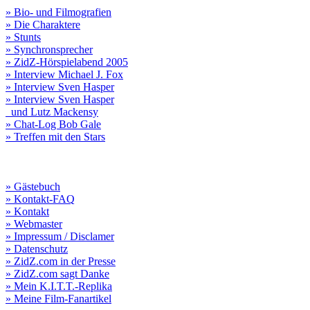
» Bio- und Filmografien
» Die Charaktere
» Stunts
» Synchronsprecher
» ZidZ-Hörspielabend 2005
» Interview Michael J. Fox
» Interview Sven Hasper
» Interview Sven Hasper
und Lutz Mackensy
» Chat-Log Bob Gale
» Treffen mit den Stars
» Gästebuch
» Kontakt-FAQ
» Kontakt
» Webmaster
» Impressum / Disclamer
» Datenschutz
» ZidZ.com in der Presse
» ZidZ.com sagt Danke
» Mein K.I.T.T.-Replika
» Meine Film-Fanartikel