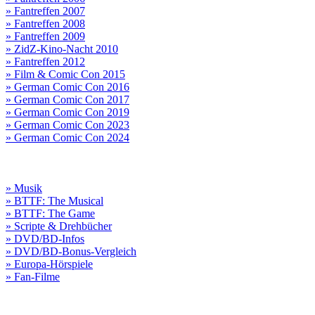
» Fantreffen 2007
» Fantreffen 2008
» Fantreffen 2009
» ZidZ-Kino-Nacht 2010
» Fantreffen 2012
» Film & Comic Con 2015
» German Comic Con 2016
» German Comic Con 2017
» German Comic Con 2019
» German Comic Con 2023
» German Comic Con 2024
» Musik
» BTTF: The Musical
» BTTF: The Game
» Scripte & Drehbücher
» DVD/BD-Infos
» DVD/BD-Bonus-Vergleich
» Europa-Hörspiele
» Fan-Filme