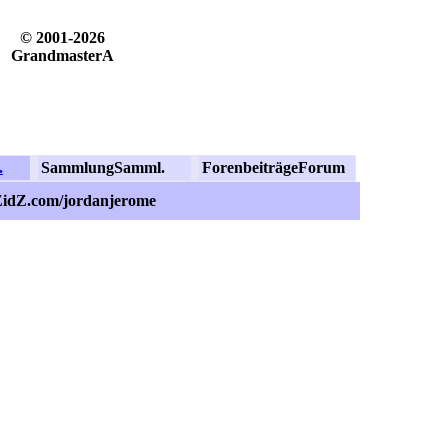
© 2001-2026
GrandmasterA
.
Sammlung
Samml.
Forenbeiträge
Forum
ZidZ.com/jordanjerome