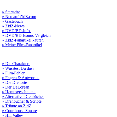
» Startseite
» Neu auf ZidZ.com
» Gästebuch
» ZidZ-News
» DVD/BD-Infos
» DVD/BD-Bonus-Vergleich
» ZidZ-Fanartikel kaufen
» Meine Film-Fanartikel
» Die Charaktere
» Wusstest Du das?
» Film-Fehler
» Fragen & Antworten
» Die Drehorte
» Der DeLorean
» Herausgeschnitten
» Alternative Drehbücher
» Drehbücher & Scripte
» Tribute an ZidZ
» Courthouse Square
» Hill Valley