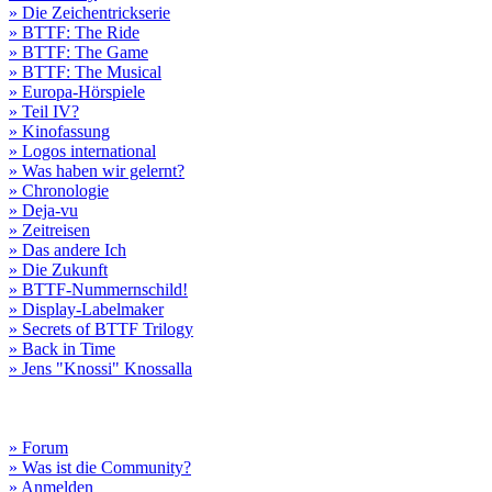
» Die Zeichentrickserie
» BTTF: The Ride
» BTTF: The Game
» BTTF: The Musical
» Europa-Hörspiele
» Teil IV?
» Kinofassung
» Logos international
» Was haben wir gelernt?
» Chronologie
» Deja-vu
» Zeitreisen
» Das andere Ich
» Die Zukunft
» BTTF-Nummernschild!
» Display-Labelmaker
» Secrets of BTTF Trilogy
» Back in Time
» Jens "Knossi" Knossalla
» Forum
» Was ist die Community?
» Anmelden