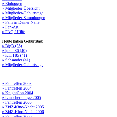
» Einloggen
» Mitglieder-Übersicht
» Mitglieder-Geburtstage
» Mitglieder-Sammlungen
» Fans in Deiner Nähe
» Fan-Art
» FAQ / Hilfe
Heute haben Geburtstag:
» BigB (36)
» jule-h86 (40)
» KITT85 (41)
» Sebsander (41)
» Mitglieder-Geburtstage
» Fantreffen 2003
» Fantreffen 2004
» KnightCon 2004
» Lauscherlounge 2005
» Fantreffen 2005
» ZidZ-Kino-Nacht 2005
» ZidZ-Kino-Nacht 2006
» Fantreffen 2006