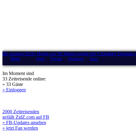
06. August 2026: Heute vor 58 Jahren wurde der Charakter Douglas 
Menü
Start
Forum
Drehorte
Stars
Im Moment sind
33 Zeitreisende online:
» 33 Gäste
» Einloggen
2000 Zeitreisenden
gefällt ZidZ.com auf FB
» FB-Updates ansehen
» jetzt Fan werden