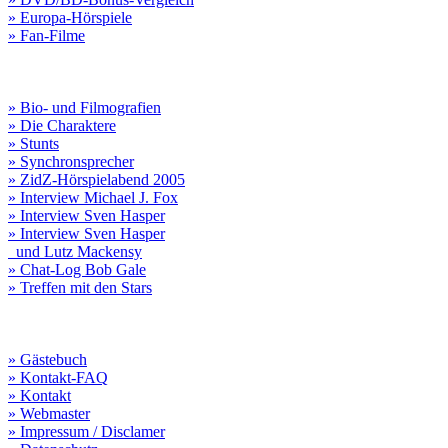
» Europa-Hörspiele
» Fan-Filme
» Bio- und Filmografien
» Die Charaktere
» Stunts
» Synchronsprecher
» ZidZ-Hörspielabend 2005
» Interview Michael J. Fox
» Interview Sven Hasper
» Interview Sven Hasper
und Lutz Mackensy
» Chat-Log Bob Gale
» Treffen mit den Stars
» Gästebuch
» Kontakt-FAQ
» Kontakt
» Webmaster
» Impressum / Disclamer