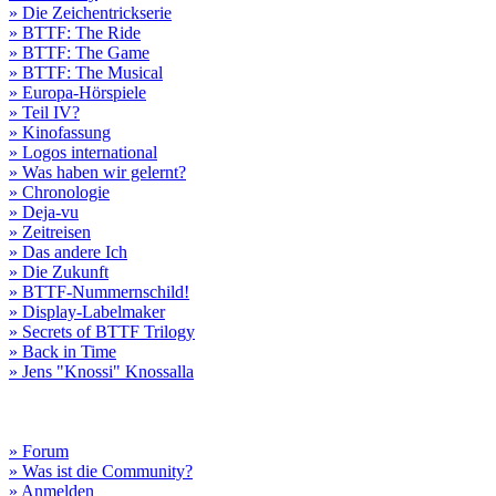
» Die Zeichentrickserie
» BTTF: The Ride
» BTTF: The Game
» BTTF: The Musical
» Europa-Hörspiele
» Teil IV?
» Kinofassung
» Logos international
» Was haben wir gelernt?
» Chronologie
» Deja-vu
» Zeitreisen
» Das andere Ich
» Die Zukunft
» BTTF-Nummernschild!
» Display-Labelmaker
» Secrets of BTTF Trilogy
» Back in Time
» Jens "Knossi" Knossalla
» Forum
» Was ist die Community?
» Anmelden