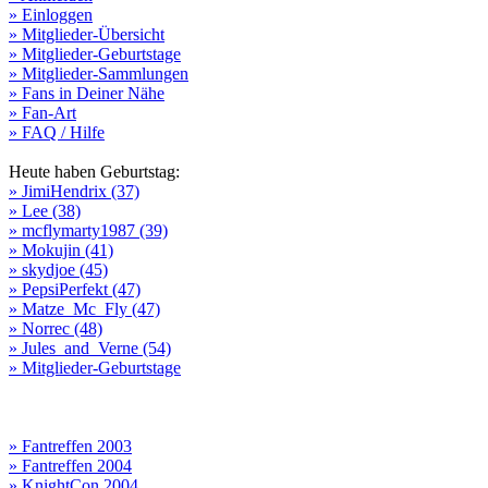
» Einloggen
» Mitglieder-Übersicht
» Mitglieder-Geburtstage
» Mitglieder-Sammlungen
» Fans in Deiner Nähe
» Fan-Art
» FAQ / Hilfe
Heute haben Geburtstag:
» JimiHendrix (37)
» Lee (38)
» mcflymarty1987 (39)
» Mokujin (41)
» skydjoe (45)
» PepsiPerfekt (47)
» Matze_Mc_Fly (47)
» Norrec (48)
» Jules_and_Verne (54)
» Mitglieder-Geburtstage
» Fantreffen 2003
» Fantreffen 2004
» KnightCon 2004