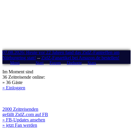
07.08.2026: Heute vor 22 Jahren fand das ZidZ-Fantreffen am
Nürburgring statt!
--
ZidZ-Fanartikel bei Amazon.de bestellen!
Menü
Start
Forum
Drehorte
Stars
Im Moment sind
36 Zeitreisende online:
» 36 Gäste
» Einloggen
2000 Zeitreisenden
gefällt ZidZ.com auf FB
» FB-Updates ansehen
» jetzt Fan werden