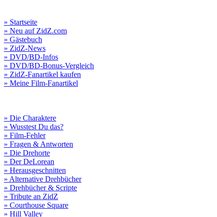
» Startseite
» Neu auf ZidZ.com
» Gästebuch
» ZidZ-News
» DVD/BD-Infos
» DVD/BD-Bonus-Vergleich
» ZidZ-Fanartikel kaufen
» Meine Film-Fanartikel
» Die Charaktere
» Wusstest Du das?
» Film-Fehler
» Fragen & Antworten
» Die Drehorte
» Der DeLorean
» Herausgeschnitten
» Alternative Drehbücher
» Drehbücher & Scripte
» Tribute an ZidZ
» Courthouse Square
» Hill Valley