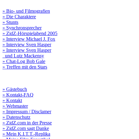
» Bio- und Filmografien
» Die Charaktere
» Stunts
» Synchronsprecher
» ZidZ-Hörspielabend 2005
» Interview Michael J. Fox
» Interview Sven Hasper
» Interview Sven Hasper
und Lutz Mackensy
» Chat-Log Bob Gale
» Treffen mit den Stars
» Gästebuch
» Kontakt-FAQ
» Kontakt
» Webmaster
» Impressum / Disclamer
» Datenschutz
» ZidZ.com in der Presse
» ZidZ.com sagt Danke
» Mein K.I.T.T.-Replika