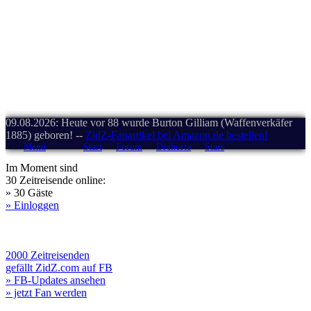
09.08.2026: Heute vor 88 wurde Burton Gilliam (Waffenverkäfer
1885) geboren! --
ZidZ-Fanartikel bei Amazon.de bestellen!
Menü
Start
Forum
Drehorte
Stars
Im Moment sind
30 Zeitreisende online:
» 30 Gäste
» Einloggen
2000 Zeitreisenden
gefällt ZidZ.com auf FB
» FB-Updates ansehen
» jetzt Fan werden