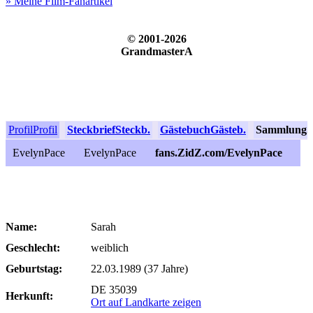
» Meine Film-Fanartikel
© 2001-2026
GrandmasterA
Profil
Profil
Steckbrief
Steckb.
Gästebuch
Gästeb.
Sammlung
S
EvelynPace
EvelynPace
fans.ZidZ.com/EvelynPace
Name:
Sarah
Geschlecht:
weiblich
Geburtstag:
22.03.1989 (37 Jahre)
DE 35039
Herkunft:
Ort auf Landkarte zeigen