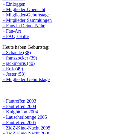
» Einloggen
» Mitglieder-Übersicht
» Mitglieder-Geburtstage
» Mitglieder-Sammlungen
» Fans in Deiner Nähe
» Fan-Art
» FAQ / Hilfe
Heute haben Geburtstag:
» Schaelle (38)
» franzzocker (39)
» jackmorris (40)
» Erik (49)
» Jester (53)
» Mitglieder-Geburtstage
» Fantreffen 2003
» Fantreffen 2004
» KnightCon 2004
» Lauscherlounge 2005
» Fantreffen 2005
» ZidZ-Kino-Nacht 2005
» ZidZ-Kino-Nacht 2006