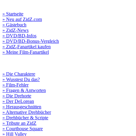
» Startseite
» Neu auf ZidZ.com
» Gästebuch
» ZidZ-News
» DVD/BD-Infos
» DVD/BD-Bonus-Vergleich
» ZidZ-Fanartikel kaufen
» Meine Film-Fanartikel
» Die Charaktere
» Wusstest Du das?
» Film-Fehler
» Fragen & Antworten
» Die Drehorte
» Der DeLorean
» Herausgeschnitten
» Alternative Drehbücher
» Drehbücher & Scripte
» Tribute an ZidZ
» Courthouse Square
» Hill Valley