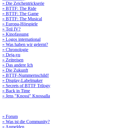
» Die Zeichentrickserie
» BTTF: The Ride
» BTTF: The Game
» BTTF: The Musical
» Europa-Hörspiele
» Teil IV?
» Kinofassung
» Logos international
» Was haben wir gelernt?
» Chronologie
» Deja-vu
» Zeitreisen
» Das andere Ich
» Die Zukunft
» BTTF-Nummernschild!
» Display-Labelmaker
» Secrets of BTTF Trilogy
» Back in Time
» Jens "Knossi" Knossalla
» Forum
» Was ist die Community?
» Anmelden