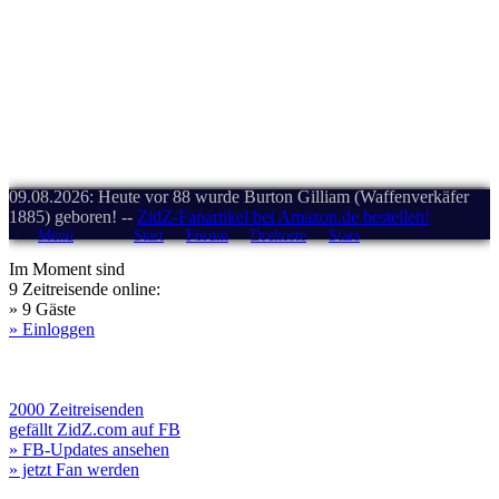
09.08.2026: Heute vor 88 wurde Burton Gilliam (Waffenverkäfer
1885) geboren! --
ZidZ-Fanartikel bei Amazon.de bestellen!
Menü
Start
Forum
Drehorte
Stars
Im Moment sind
9 Zeitreisende online:
» 9 Gäste
» Einloggen
2000 Zeitreisenden
gefällt ZidZ.com auf FB
» FB-Updates ansehen
» jetzt Fan werden