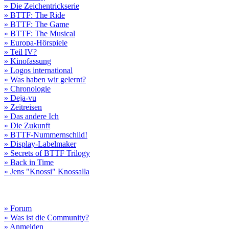
» Die Zeichentrickserie
» BTTF: The Ride
» BTTF: The Game
» BTTF: The Musical
» Europa-Hörspiele
» Teil IV?
» Kinofassung
» Logos international
» Was haben wir gelernt?
» Chronologie
» Deja-vu
» Zeitreisen
» Das andere Ich
» Die Zukunft
» BTTF-Nummernschild!
» Display-Labelmaker
» Secrets of BTTF Trilogy
» Back in Time
» Jens "Knossi" Knossalla
» Forum
» Was ist die Community?
» Anmelden