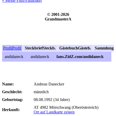
» Meine Film-Fanartikel
© 2001-2026
GrandmasterA
Profil
Profil
Steckbrief
Steckb.
Gästebuch
Gästeb.
Sammlung
S
andidaneck
andidaneck
fans.ZidZ.com/andidaneck
Name:
Andreas Danecker
Geschlecht:
männlich
Geburtstag:
08.08.1992 (34 Jahre)
AT 4982 Mörschwang (Oberösterreich)
Herkunft:
Ort auf Landkarte zeigen