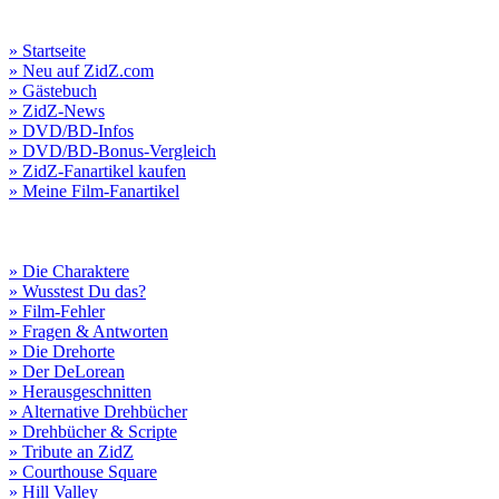
» Startseite
» Neu auf ZidZ.com
» Gästebuch
» ZidZ-News
» DVD/BD-Infos
» DVD/BD-Bonus-Vergleich
» ZidZ-Fanartikel kaufen
» Meine Film-Fanartikel
» Die Charaktere
» Wusstest Du das?
» Film-Fehler
» Fragen & Antworten
» Die Drehorte
» Der DeLorean
» Herausgeschnitten
» Alternative Drehbücher
» Drehbücher & Scripte
» Tribute an ZidZ
» Courthouse Square
» Hill Valley