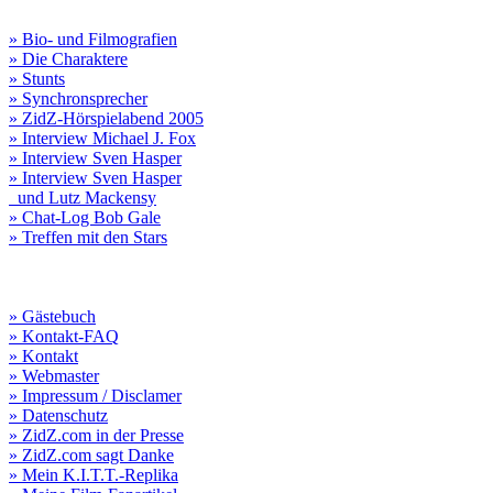
» Bio- und Filmografien
» Die Charaktere
» Stunts
» Synchronsprecher
» ZidZ-Hörspielabend 2005
» Interview Michael J. Fox
» Interview Sven Hasper
» Interview Sven Hasper
und Lutz Mackensy
» Chat-Log Bob Gale
» Treffen mit den Stars
» Gästebuch
» Kontakt-FAQ
» Kontakt
» Webmaster
» Impressum / Disclamer
» Datenschutz
» ZidZ.com in der Presse
» ZidZ.com sagt Danke
» Mein K.I.T.T.-Replika