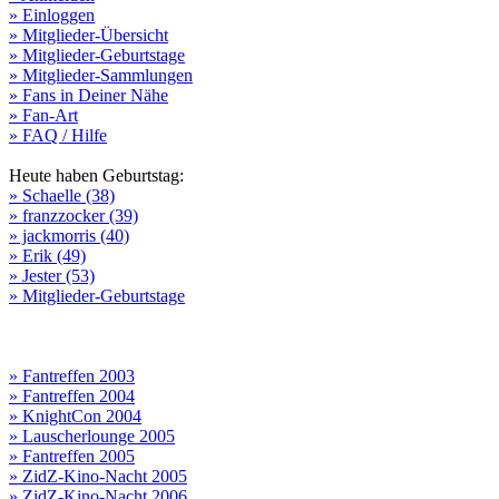
» Einloggen
» Mitglieder-Übersicht
» Mitglieder-Geburtstage
» Mitglieder-Sammlungen
» Fans in Deiner Nähe
» Fan-Art
» FAQ / Hilfe
Heute haben Geburtstag:
» Schaelle (38)
» franzzocker (39)
» jackmorris (40)
» Erik (49)
» Jester (53)
» Mitglieder-Geburtstage
» Fantreffen 2003
» Fantreffen 2004
» KnightCon 2004
» Lauscherlounge 2005
» Fantreffen 2005
» ZidZ-Kino-Nacht 2005
» ZidZ-Kino-Nacht 2006