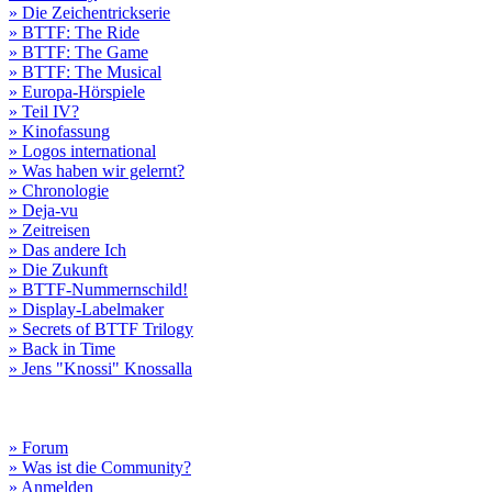
» Die Zeichentrickserie
» BTTF: The Ride
» BTTF: The Game
» BTTF: The Musical
» Europa-Hörspiele
» Teil IV?
» Kinofassung
» Logos international
» Was haben wir gelernt?
» Chronologie
» Deja-vu
» Zeitreisen
» Das andere Ich
» Die Zukunft
» BTTF-Nummernschild!
» Display-Labelmaker
» Secrets of BTTF Trilogy
» Back in Time
» Jens "Knossi" Knossalla
» Forum
» Was ist die Community?
» Anmelden