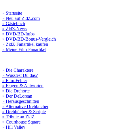
» Startseite
» Neu auf ZidZ.com
» Gästebuch
» ZidZ-News
» DVD/BD-Infos
» DVD/BD-Bonus-Vergleich
» ZidZ-Fanartikel kaufen
» Meine Film-Fanartikel
» Die Charaktere
» Wusstest Du das?
» Film-Fehler
» Fragen & Antworten
» Die Drehorte
» Der DeLorean
» Herausgeschnitten
» Alternative Drehbücher
» Drehbücher & Scripte
» Tribute an ZidZ
» Courthouse Square
» Hill Valley