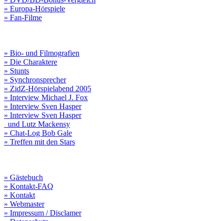
» Europa-Hörspiele
» Fan-Filme
» Bio- und Filmografien
» Die Charaktere
» Stunts
» Synchronsprecher
» ZidZ-Hörspielabend 2005
» Interview Michael J. Fox
» Interview Sven Hasper
» Interview Sven Hasper
und Lutz Mackensy
» Chat-Log Bob Gale
» Treffen mit den Stars
» Gästebuch
» Kontakt-FAQ
» Kontakt
» Webmaster
» Impressum / Disclamer