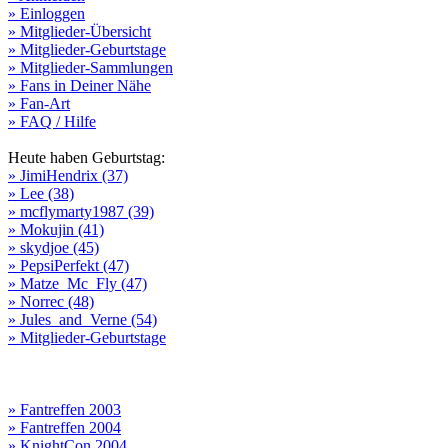
» Einloggen
» Mitglieder-Übersicht
» Mitglieder-Geburtstage
» Mitglieder-Sammlungen
» Fans in Deiner Nähe
» Fan-Art
» FAQ / Hilfe
Heute haben Geburtstag:
» JimiHendrix (37)
» Lee (38)
» mcflymarty1987 (39)
» Mokujin (41)
» skydjoe (45)
» PepsiPerfekt (47)
» Matze_Mc_Fly (47)
» Norrec (48)
» Jules_and_Verne (54)
» Mitglieder-Geburtstage
» Fantreffen 2003
» Fantreffen 2004
» KnightCon 2004