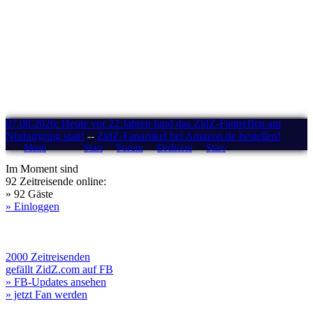
07.08.2026: Heute vor 22 Jahren fand das ZidZ-Fantreffen am
Nürburgring statt!
--
ZidZ-Fanartikel bei Amazon.de bestellen!
Menü
Start
Forum
Drehorte
Stars
Im Moment sind
92 Zeitreisende online:
» 92 Gäste
» Einloggen
2000 Zeitreisenden
gefällt ZidZ.com auf FB
» FB-Updates ansehen
» jetzt Fan werden