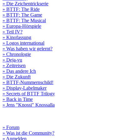
» Die Zeichentrickserie
» BTTF: The Ride
» BTTF: The Game
» BTTF: The Musical
» Europa-Hörspiele
» Teil IV?
» Kinofassung
» Logos international
» Was haben wir gelernt?
» Chronologie
» Deja-vu
» Zeitreisen
» Das andere Ich
» Die Zukunft
» BTTF-Nummernschild!
» Display-Labelmaker
» Secrets of BTTF Trilogy
» Back in Time
» Jens "Knossi" Knossalla
» Forum
» Was ist die Community?
» Anmelden