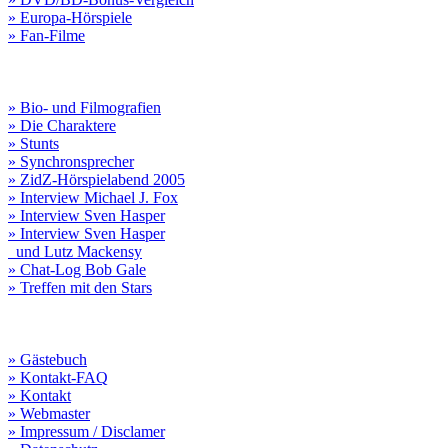
» Europa-Hörspiele
» Fan-Filme
» Bio- und Filmografien
» Die Charaktere
» Stunts
» Synchronsprecher
» ZidZ-Hörspielabend 2005
» Interview Michael J. Fox
» Interview Sven Hasper
» Interview Sven Hasper
und Lutz Mackensy
» Chat-Log Bob Gale
» Treffen mit den Stars
» Gästebuch
» Kontakt-FAQ
» Kontakt
» Webmaster
» Impressum / Disclamer