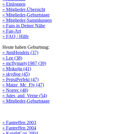
» Einloggen
» Mitglieder-Übersicht
» Mitglieder-Geburtstage
» Mitglieder-Sammlungen
» Fans in Deiner Nähe
» Fan-Art
» FAQ / Hilfe
Heute haben Geburtstag:
» JimiHendrix (37)
» Lee (38)
» mcflymarty1987 (39)
» Mokujin (41)
» skydjoe (45)
» PepsiPerfekt (47)
» Matze_Mc_Fly (47)
» Norrec (48)
» Jules_and_Verne (54)
» Mitglieder-Geburtstage
» Fantreffen 2003
» Fantreffen 2004
» KnightCon 2004