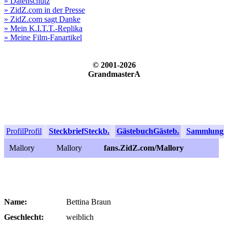
» Datenschutz
» ZidZ.com in der Presse
» ZidZ.com sagt Danke
» Mein K.I.T.T.-Replika
» Meine Film-Fanartikel
© 2001-2026
GrandmasterA
Profil
Profil
Steckbrief
Steckb.
Gästebuch
Gästeb.
Sammlung
S
Mallory
Mallory
fans.ZidZ.com/Mallory
Name:
Bettina Braun
Geschlecht:
weiblich