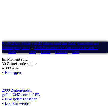
07.08.2026: Heute vor 22 Jahren fand das ZidZ-Fantreffen am
Nürburgring statt!
--
ZidZ-Fanartikel bei Amazon.de bestellen!
Menü
Start
Forum
Drehorte
Stars
Im Moment sind
30 Zeitreisende online:
» 30 Gäste
» Einloggen
2000 Zeitreisenden
gefällt ZidZ.com auf FB
» FB-Updates ansehen
» jetzt Fan werden