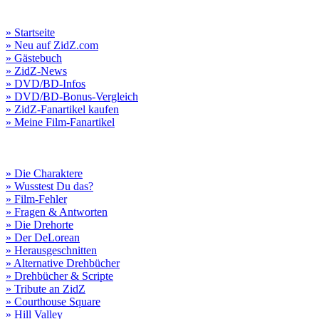
» Startseite
» Neu auf ZidZ.com
» Gästebuch
» ZidZ-News
» DVD/BD-Infos
» DVD/BD-Bonus-Vergleich
» ZidZ-Fanartikel kaufen
» Meine Film-Fanartikel
» Die Charaktere
» Wusstest Du das?
» Film-Fehler
» Fragen & Antworten
» Die Drehorte
» Der DeLorean
» Herausgeschnitten
» Alternative Drehbücher
» Drehbücher & Scripte
» Tribute an ZidZ
» Courthouse Square
» Hill Valley