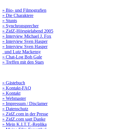
» Bio- und Filmografien
» Die Charaktere
» Stunts
» Synchronsprecher
» ZidZ-Hörspielabend 2005
» Interview Michael J. Fox
» Interview Sven Hasper
» Interview Sven Hasper
und Lutz Mackensy
» Chat-Log Bob Gale
» Treffen mit den Stars
» Gästebuch
» Kontakt-FAQ
» Kontakt
» Webmaster
» Impressum / Disclamer
» Datenschutz
» ZidZ.com in der Presse
» ZidZ.com sagt Danke
» Mein K.I.T.T.-Replika