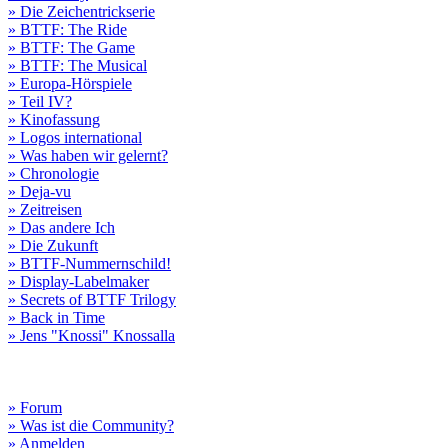
» Die Zeichentrickserie
» BTTF: The Ride
» BTTF: The Game
» BTTF: The Musical
» Europa-Hörspiele
» Teil IV?
» Kinofassung
» Logos international
» Was haben wir gelernt?
» Chronologie
» Deja-vu
» Zeitreisen
» Das andere Ich
» Die Zukunft
» BTTF-Nummernschild!
» Display-Labelmaker
» Secrets of BTTF Trilogy
» Back in Time
» Jens "Knossi" Knossalla
» Forum
» Was ist die Community?
» Anmelden