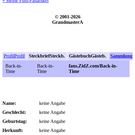
» Meine Film-Fanartikel
© 2001-2026
GrandmasterA
Profil
Profil
Steckbrief
Steckb.
Gästebuch
Gästeb.
Sammlung
S
Back-in-
Back-in-
fans.ZidZ.com/Back-in-
Time
Time
Time
Name:
keine Angabe
Geschlecht:
keine Angabe
Geburtstag:
keine Angabe
Herkunft:
keine Angabe