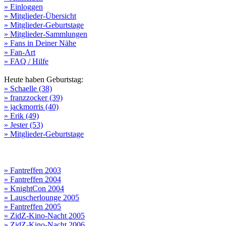
» Einloggen
» Mitglieder-Übersicht
» Mitglieder-Geburtstage
» Mitglieder-Sammlungen
» Fans in Deiner Nähe
» Fan-Art
» FAQ / Hilfe
Heute haben Geburtstag:
» Schaelle (38)
» franzzocker (39)
» jackmorris (40)
» Erik (49)
» Jester (53)
» Mitglieder-Geburtstage
» Fantreffen 2003
» Fantreffen 2004
» KnightCon 2004
» Lauscherlounge 2005
» Fantreffen 2005
» ZidZ-Kino-Nacht 2005
» ZidZ-Kino-Nacht 2006