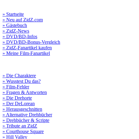
» Startseite
» Neu auf ZidZ.com
» Gästebuch
» ZidZ-News
» DVD/BD-Infos
» DVD/BD-Bonus-Vergleich
» ZidZ-Fanartikel kaufen
» Meine Film-Fanartikel
» Die Charaktere
» Wusstest Du das?
» Film-Fehler
» Fragen & Antworten
» Die Drehorte
» Der DeLorean
» Herausgeschnitten
» Alternative Drehbücher
» Drehbücher & Scripte
» Tribute an ZidZ
» Courthouse Square
» Hill Valley