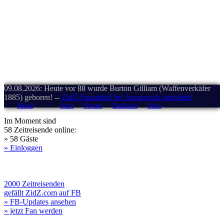
09.08.2026: Heute vor 88 wurde Burton Gilliam (Waffenverkäfer
1885) geboren! --
ZidZ-Fanartikel bei Amazon.de bestellen!
Menü
Start
Forum
Drehorte
Stars
Im Moment sind
58 Zeitreisende online:
» 58 Gäste
» Einloggen
2000 Zeitreisenden
gefällt ZidZ.com auf FB
» FB-Updates ansehen
» jetzt Fan werden