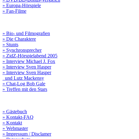
» Europa-Hörspiele
» Fan-Filme
» Bio- und Filmografien
» Die Charaktere
» Stunts
» Synchronsprecher
» ZidZ-Hörspielabend 2005
» Interview Michael J. Fox
» Interview Sven Hasper
» Interview Sven Hasper
und Lutz Mackensy
» Chat-Log Bob Gale
» Treffen mit den Stars
» Gästebuch
» Kontakt-FAQ
» Kontakt
» Webmaster
» Impressum / Disclamer