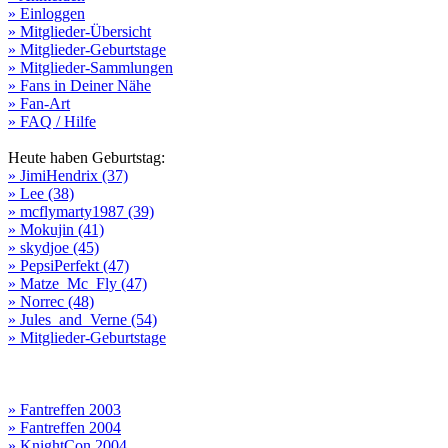
» Einloggen
» Mitglieder-Übersicht
» Mitglieder-Geburtstage
» Mitglieder-Sammlungen
» Fans in Deiner Nähe
» Fan-Art
» FAQ / Hilfe
Heute haben Geburtstag:
» JimiHendrix (37)
» Lee (38)
» mcflymarty1987 (39)
» Mokujin (41)
» skydjoe (45)
» PepsiPerfekt (47)
» Matze_Mc_Fly (47)
» Norrec (48)
» Jules_and_Verne (54)
» Mitglieder-Geburtstage
» Fantreffen 2003
» Fantreffen 2004
» KnightCon 2004