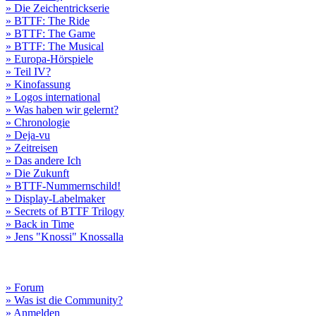
» Die Zeichentrickserie
» BTTF: The Ride
» BTTF: The Game
» BTTF: The Musical
» Europa-Hörspiele
» Teil IV?
» Kinofassung
» Logos international
» Was haben wir gelernt?
» Chronologie
» Deja-vu
» Zeitreisen
» Das andere Ich
» Die Zukunft
» BTTF-Nummernschild!
» Display-Labelmaker
» Secrets of BTTF Trilogy
» Back in Time
» Jens "Knossi" Knossalla
» Forum
» Was ist die Community?
» Anmelden