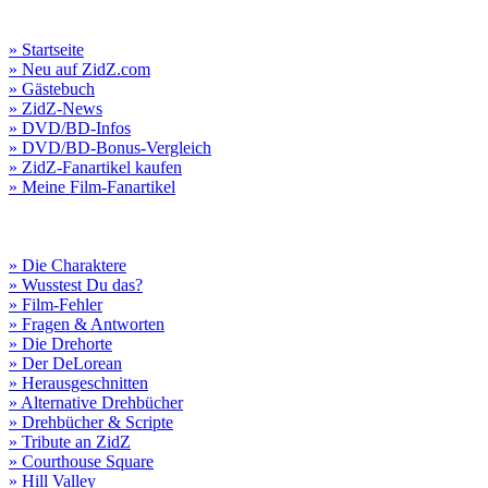
» Startseite
» Neu auf ZidZ.com
» Gästebuch
» ZidZ-News
» DVD/BD-Infos
» DVD/BD-Bonus-Vergleich
» ZidZ-Fanartikel kaufen
» Meine Film-Fanartikel
» Die Charaktere
» Wusstest Du das?
» Film-Fehler
» Fragen & Antworten
» Die Drehorte
» Der DeLorean
» Herausgeschnitten
» Alternative Drehbücher
» Drehbücher & Scripte
» Tribute an ZidZ
» Courthouse Square
» Hill Valley