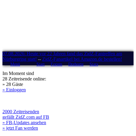
07.08.2026: Heute vor 22 Jahren fand das ZidZ-Fantreffen am
Nürburgring statt!
--
ZidZ-Fanartikel bei Amazon.de bestellen!
Menü
Start
Forum
Drehorte
Stars
Im Moment sind
28 Zeitreisende online:
» 28 Gäste
» Einloggen
2000 Zeitreisenden
gefällt ZidZ.com auf FB
» FB-Updates ansehen
» jetzt Fan werden