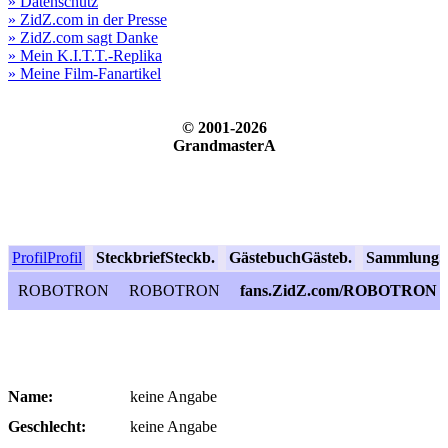
» Datenschutz
» ZidZ.com in der Presse
» ZidZ.com sagt Danke
» Mein K.I.T.T.-Replika
» Meine Film-Fanartikel
© 2001-2026
GrandmasterA
Profil
Profil
Steckbrief
Steckb.
Gästebuch
Gästeb.
Sammlung
S
ROBOTRON
ROBOTRON
fans.ZidZ.com/ROBOTRON
Name:
keine Angabe
Geschlecht:
keine Angabe