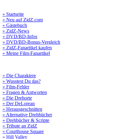
» Startseite
» Neu auf ZidZ.com
» Gästebuch
» ZidZ-News
» DVD/BD-Infos
» DVD/BD-Bonus-Vergleich
» ZidZ-Fanartikel kaufen
» Meine Film-Fanartikel
» Die Charaktere
» Wusstest Du das?
» Film-Fehler
» Fragen & Antworten
» Die Drehorte
» Der DeLorean
» Herausgeschnitten
» Alternative Drehbücher
» Drehbücher & Scripte
» Tribute an ZidZ
» Courthouse Square
» Hill Valley