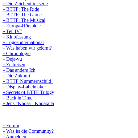
» Die Zeichentrickserie
» BTTF: The Ride
» BTTF: The Game
» BTTF: The Musical
» Europa-Hörspiele
» Teil IV?
» Kinofassung
» Logos international
» Was haben wir gelernt?
» Chronologie
» Deja-vu
» Zeitreisen
» Das andere Ich
» Die Zukunft
» BTTF-Nummernschild!
» Display-Labelmaker
» Secrets of BTTF Trilogy
» Back in Time
» Jens "Knossi" Knossalla
» Forum
» Was ist die Community?
» Anmelden