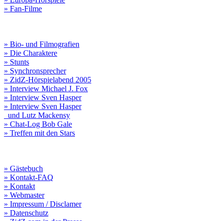
» Fan-Filme
» Bio- und Filmografien
» Die Charaktere
» Stunts
» Synchronsprecher
» ZidZ-Hörspielabend 2005
» Interview Michael J. Fox
» Interview Sven Hasper
» Interview Sven Hasper
und Lutz Mackensy
» Chat-Log Bob Gale
» Treffen mit den Stars
» Gästebuch
» Kontakt-FAQ
» Kontakt
» Webmaster
» Impressum / Disclamer
» Datenschutz