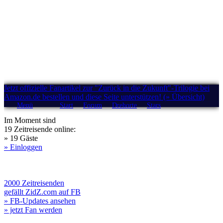
Jetzt offizielle Fanartikel zur "Zurück in die Zukunft"-Trilogie bei
Amazon.de bestellen und diese Seite unterstützen! (» Übersicht)
Menü
Start
Forum
Drehorte
Stars
Im Moment sind
19 Zeitreisende online:
» 19 Gäste
» Einloggen
2000 Zeitreisenden
gefällt ZidZ.com auf FB
» FB-Updates ansehen
» jetzt Fan werden