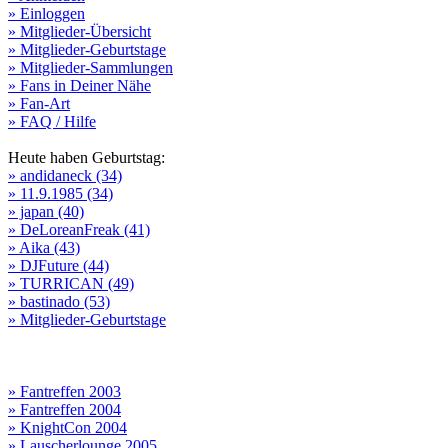
» Einloggen
» Mitglieder-Übersicht
» Mitglieder-Geburtstage
» Mitglieder-Sammlungen
» Fans in Deiner Nähe
» Fan-Art
» FAQ / Hilfe
Heute haben Geburtstag:
» andidaneck (34)
» 11.9.1985 (34)
» japan (40)
» DeLoreanFreak (41)
» Aika (43)
» DJFuture (44)
» TURRICAN (49)
» bastinado (53)
» Mitglieder-Geburtstage
» Fantreffen 2003
» Fantreffen 2004
» KnightCon 2004
» Lauscherlounge 2005