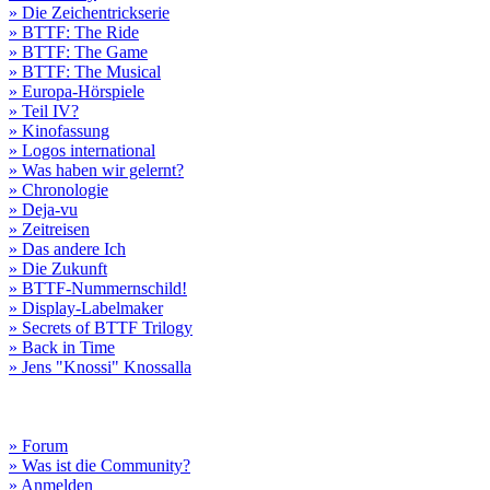
» Die Zeichentrickserie
» BTTF: The Ride
» BTTF: The Game
» BTTF: The Musical
» Europa-Hörspiele
» Teil IV?
» Kinofassung
» Logos international
» Was haben wir gelernt?
» Chronologie
» Deja-vu
» Zeitreisen
» Das andere Ich
» Die Zukunft
» BTTF-Nummernschild!
» Display-Labelmaker
» Secrets of BTTF Trilogy
» Back in Time
» Jens "Knossi" Knossalla
» Forum
» Was ist die Community?
» Anmelden