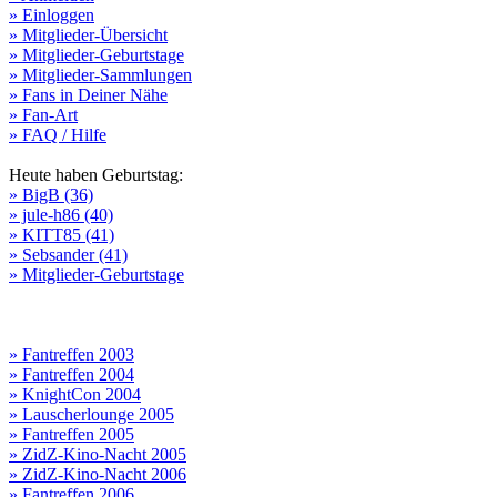
» Einloggen
» Mitglieder-Übersicht
» Mitglieder-Geburtstage
» Mitglieder-Sammlungen
» Fans in Deiner Nähe
» Fan-Art
» FAQ / Hilfe
Heute haben Geburtstag:
» BigB (36)
» jule-h86 (40)
» KITT85 (41)
» Sebsander (41)
» Mitglieder-Geburtstage
» Fantreffen 2003
» Fantreffen 2004
» KnightCon 2004
» Lauscherlounge 2005
» Fantreffen 2005
» ZidZ-Kino-Nacht 2005
» ZidZ-Kino-Nacht 2006
» Fantreffen 2006