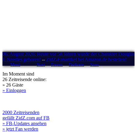
06. August 2026: Heute vor 58 Jahren wurde der Charakter Douglas
J. Needles geboren!
--
ZidZ-Fanartikel bei Amazon.de bestellen!
Menü
Start
Forum
Drehorte
Stars
Im Moment sind
26 Zeitreisende online:
» 26 Gäste
» Einloggen
2000 Zeitreisenden
gefällt ZidZ.com auf FB
» FB-Updates ansehen
» jetzt Fan werden