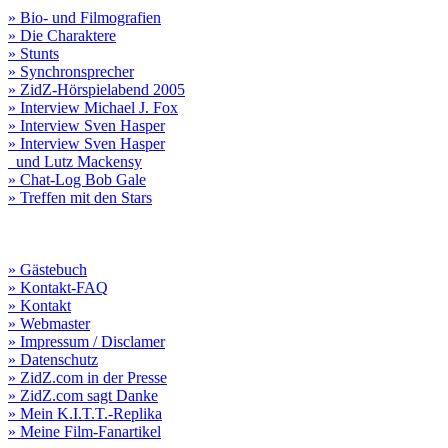
» Bio- und Filmografien
» Die Charaktere
» Stunts
» Synchronsprecher
» ZidZ-Hörspielabend 2005
» Interview Michael J. Fox
» Interview Sven Hasper
» Interview Sven Hasper
und Lutz Mackensy
» Chat-Log Bob Gale
» Treffen mit den Stars
» Gästebuch
» Kontakt-FAQ
» Kontakt
» Webmaster
» Impressum / Disclamer
» Datenschutz
» ZidZ.com in der Presse
» ZidZ.com sagt Danke
» Mein K.I.T.T.-Replika
» Meine Film-Fanartikel