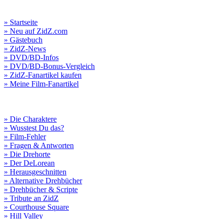
» Startseite
» Neu auf ZidZ.com
» Gästebuch
» ZidZ-News
» DVD/BD-Infos
» DVD/BD-Bonus-Vergleich
» ZidZ-Fanartikel kaufen
» Meine Film-Fanartikel
» Die Charaktere
» Wusstest Du das?
» Film-Fehler
» Fragen & Antworten
» Die Drehorte
» Der DeLorean
» Herausgeschnitten
» Alternative Drehbücher
» Drehbücher & Scripte
» Tribute an ZidZ
» Courthouse Square
» Hill Valley