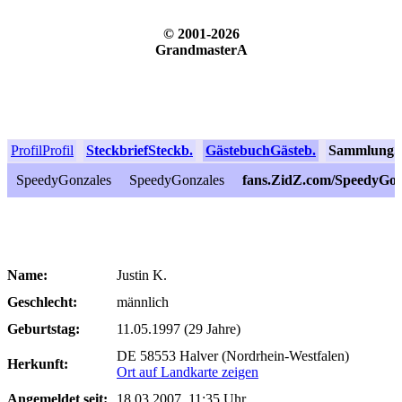
© 2001-2026
GrandmasterA
Profil
Profil
Steckbrief
Steckb.
Gästebuch
Gästeb.
Sammlung
S
SpeedyGonzales
SpeedyGonzales
fans.ZidZ.com/SpeedyGon
Name:
Justin K.
Geschlecht:
männlich
Geburtstag:
11.05.1997 (29 Jahre)
DE 58553 Halver (Nordrhein-Westfalen)
Herkunft:
Ort auf Landkarte zeigen
Angemeldet seit:
18.03.2007, 11:35 Uhr