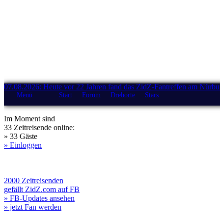
07.08.2026: Heute vor 22 Jahren fand das ZidZ-Fantreffen am Nürburg
Menü
Start
Forum
Drehorte
Stars
Im Moment sind
33 Zeitreisende online:
» 33 Gäste
» Einloggen
2000 Zeitreisenden
gefällt ZidZ.com auf FB
» FB-Updates ansehen
» jetzt Fan werden