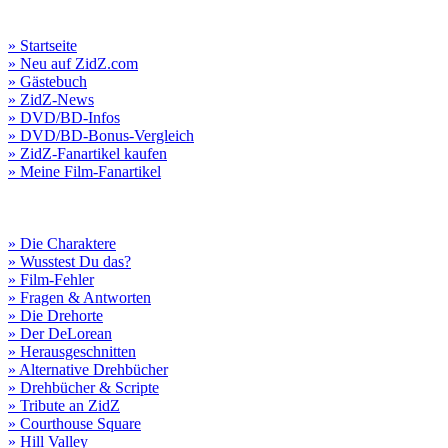
» Startseite
» Neu auf ZidZ.com
» Gästebuch
» ZidZ-News
» DVD/BD-Infos
» DVD/BD-Bonus-Vergleich
» ZidZ-Fanartikel kaufen
» Meine Film-Fanartikel
» Die Charaktere
» Wusstest Du das?
» Film-Fehler
» Fragen & Antworten
» Die Drehorte
» Der DeLorean
» Herausgeschnitten
» Alternative Drehbücher
» Drehbücher & Scripte
» Tribute an ZidZ
» Courthouse Square
» Hill Valley