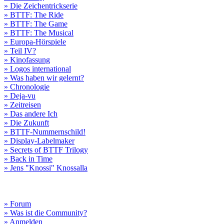
» Die Zeichentrickserie
» BTTF: The Ride
» BTTF: The Game
» BTTF: The Musical
» Europa-Hörspiele
» Teil IV?
» Kinofassung
» Logos international
» Was haben wir gelernt?
» Chronologie
» Deja-vu
» Zeitreisen
» Das andere Ich
» Die Zukunft
» BTTF-Nummernschild!
» Display-Labelmaker
» Secrets of BTTF Trilogy
» Back in Time
» Jens "Knossi" Knossalla
» Forum
» Was ist die Community?
» Anmelden