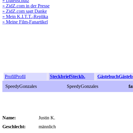
» Datenschutz
» ZidZ.com in der Presse
» ZidZ.com sagt Danke
» Mein K.I.T.T.-Replika
» Meine Film-Fanartikel
Profil
Profil
Steckbrief
Steckb.
Gästebuch
Gästeb
SpeedyGonzales
SpeedyGonzales
f
Name:
Justin K.
Geschlecht:
männlich