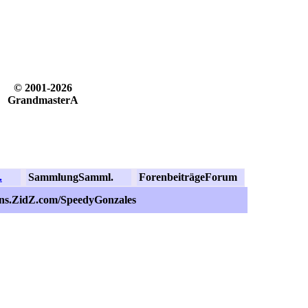
© 2001-2026
GrandmasterA
.
Sammlung
Samml.
Forenbeiträge
Forum
ans.ZidZ.com/SpeedyGonzales