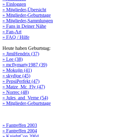
» Einloggen
» Mitglieder-Übersicht
» Mitglieder-Geburtstage
» Mitglieder-Sammlungen
» Fans in Deiner Nähe
» Fan-Art
» FAQ / Hilfe
Heute haben Geburtstag:
» JimiHendrix (37)
» Lee (38)
» mcflymarty1987 (39)
» Mokujin (41)
» skydjoe (45)
» PepsiPerfekt (47)
» Matze_Mc_Fly (47)
» Norrec (48)
» Jules_and_Verne (54)
» Mitglieder-Geburtstage
» Fantreffen 2003
» Fantreffen 2004
» KnightCon 2004