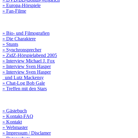
» Europa-Hörspiele
» Fan-Filme
» Bio- und Filmografien
» Die Charaktere
» Stunts
» Synchronsprecher
» ZidZ-Hörspielabend 2005
» Interview Michael J. Fox
» Interview Sven Hasper
» Interview Sven Hasper
und Lutz Mackensy
» Chat-Log Bob Gale
» Treffen mit den Stars
» Gästebuch
» Kontakt-FAQ
» Kontakt
» Webmaster
» Impressum / Disclamer