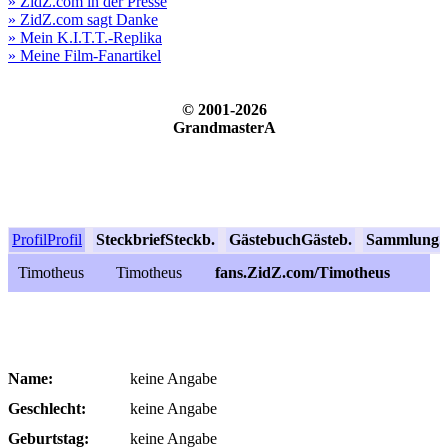
» ZidZ.com in der Presse
» ZidZ.com sagt Danke
» Mein K.I.T.T.-Replika
» Meine Film-Fanartikel
© 2001-2026
GrandmasterA
Profil
Profil
Steckbrief
Steckb.
Gästebuch
Gästeb.
Sammlung
S
Timotheus
Timotheus
fans.ZidZ.com/Timotheus
Name:
keine Angabe
Geschlecht:
keine Angabe
Geburtstag:
keine Angabe