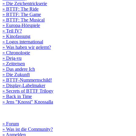
» Die Zeichentrickserie
» BTTF: The Ride
» BTTF: The Game
» BTTF: The Musical
» Europa-Hörspiele
» Teil IV?
» Kinofassung
» Logos international
» Was haben wir gelernt?
» Chronologie
» Deja-vu
» Zeitreisen
» Das andere Ich
» Die Zukunft
» BTTF-Nummernschild!
» Display-Labelmaker
» Secrets of BTTF Trilogy
» Back in Time
» Jens "Knossi" Knossalla
» Forum
» Was ist die Community?
» Anmelden