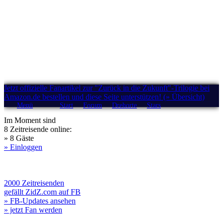
Jetzt offizielle Fanartikel zur "Zurück in die Zukunft"-Trilogie bei
Amazon.de bestellen und diese Seite unterstützen! (» Übersicht)
Menü
Start
Forum
Drehorte
Stars
Im Moment sind
8 Zeitreisende online:
» 8 Gäste
» Einloggen
2000 Zeitreisenden
gefällt ZidZ.com auf FB
» FB-Updates ansehen
» jetzt Fan werden