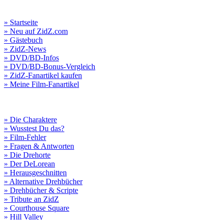
» Startseite
» Neu auf ZidZ.com
» Gästebuch
» ZidZ-News
» DVD/BD-Infos
» DVD/BD-Bonus-Vergleich
» ZidZ-Fanartikel kaufen
» Meine Film-Fanartikel
» Die Charaktere
» Wusstest Du das?
» Film-Fehler
» Fragen & Antworten
» Die Drehorte
» Der DeLorean
» Herausgeschnitten
» Alternative Drehbücher
» Drehbücher & Scripte
» Tribute an ZidZ
» Courthouse Square
» Hill Valley