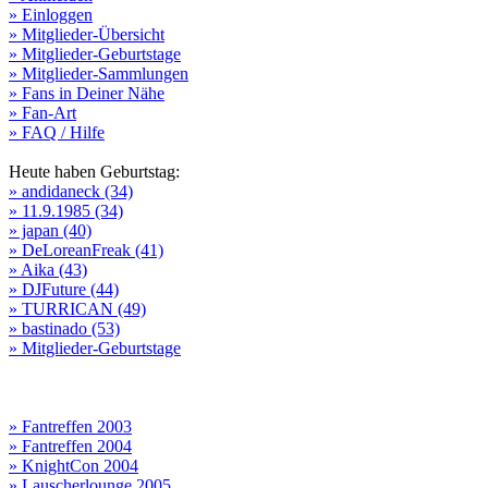
» Einloggen
» Mitglieder-Übersicht
» Mitglieder-Geburtstage
» Mitglieder-Sammlungen
» Fans in Deiner Nähe
» Fan-Art
» FAQ / Hilfe
Heute haben Geburtstag:
» andidaneck (34)
» 11.9.1985 (34)
» japan (40)
» DeLoreanFreak (41)
» Aika (43)
» DJFuture (44)
» TURRICAN (49)
» bastinado (53)
» Mitglieder-Geburtstage
» Fantreffen 2003
» Fantreffen 2004
» KnightCon 2004
» Lauscherlounge 2005