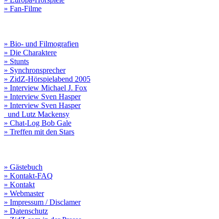
» Fan-Filme
» Bio- und Filmografien
» Die Charaktere
» Stunts
» Synchronsprecher
» ZidZ-Hörspielabend 2005
» Interview Michael J. Fox
» Interview Sven Hasper
» Interview Sven Hasper
und Lutz Mackensy
» Chat-Log Bob Gale
» Treffen mit den Stars
» Gästebuch
» Kontakt-FAQ
» Kontakt
» Webmaster
» Impressum / Disclamer
» Datenschutz