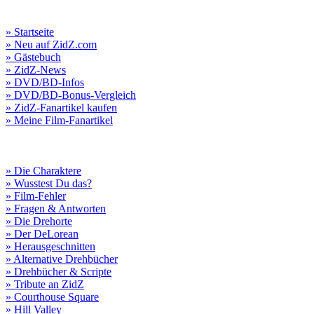
» Startseite
» Neu auf ZidZ.com
» Gästebuch
» ZidZ-News
» DVD/BD-Infos
» DVD/BD-Bonus-Vergleich
» ZidZ-Fanartikel kaufen
» Meine Film-Fanartikel
» Die Charaktere
» Wusstest Du das?
» Film-Fehler
» Fragen & Antworten
» Die Drehorte
» Der DeLorean
» Herausgeschnitten
» Alternative Drehbücher
» Drehbücher & Scripte
» Tribute an ZidZ
» Courthouse Square
» Hill Valley