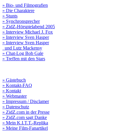
» Bio- und Filmografien
» Die Charaktere
» Stunts
» Synchronsprecher
» ZidZ-Hörspielabend 2005
» Interview Michael J. Fox
» Interview Sven Hasper
» Interview Sven Hasper
und Lutz Mackensy
» Chat-Log Bob Gale
» Treffen mit den Stars
» Gästebuch
» Kontakt-FAQ
» Kontakt
» Webmaster
» Impressum / Disclamer
» Datenschutz
» ZidZ.com in der Presse
» ZidZ.com sagt Danke
» Mein K.I.T.T.-Replika
» Meine Film-Fanartikel