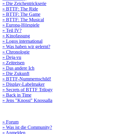
» Die Zeichentrickserie
» BTTF: The Ride
» BTTF: The Game
» BTTF: The Musical
» Europa-Hörspiele
» Teil IV?
» Kinofassung
» Logos international
» Was haben wir gelernt?
» Chronologie
» Deja-vu
» Zeitreisen
» Das andere Ich
» Die Zukunft
» BTTF-Nummernschild!
» Display-Labelmaker
» Secrets of BTTF Trilogy
» Back in Time
» Jens "Knossi" Knossalla
» Forum
» Was ist die Community?
» Anmelden