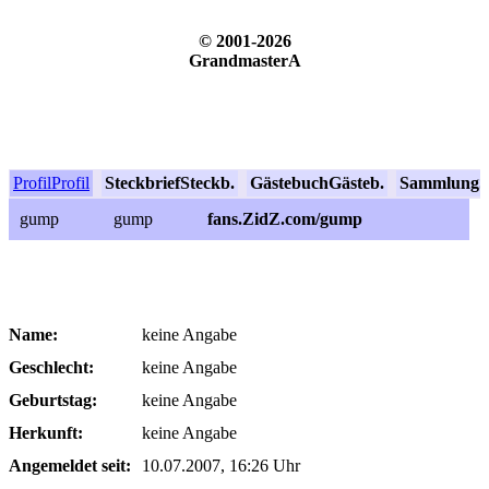
© 2001-2026
GrandmasterA
Profil
Profil
Steckbrief
Steckb.
Gästebuch
Gästeb.
Sammlung
S
gump
gump
fans.ZidZ.com/gump
Name:
keine Angabe
Geschlecht:
keine Angabe
Geburtstag:
keine Angabe
Herkunft:
keine Angabe
Angemeldet seit:
10.07.2007, 16:26 Uhr