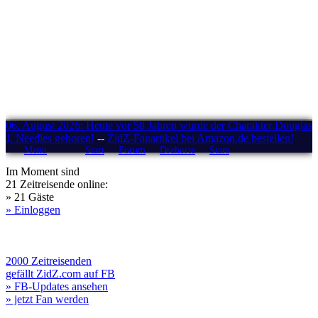
06. August 2026: Heute vor 58 Jahren wurde der Charakter Douglas
J. Needles geboren!
--
ZidZ-Fanartikel bei Amazon.de bestellen!
Menü
Start
Forum
Drehorte
Stars
Im Moment sind
21 Zeitreisende online:
» 21 Gäste
» Einloggen
2000 Zeitreisenden
gefällt ZidZ.com auf FB
» FB-Updates ansehen
» jetzt Fan werden