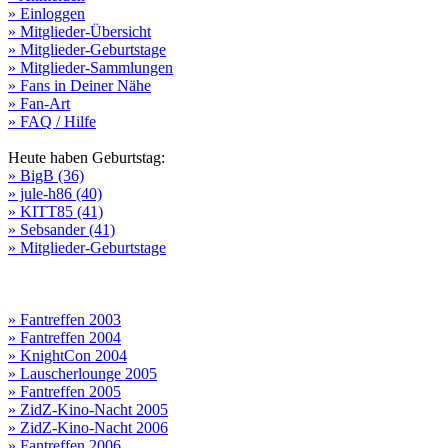
» Einloggen
» Mitglieder-Übersicht
» Mitglieder-Geburtstage
» Mitglieder-Sammlungen
» Fans in Deiner Nähe
» Fan-Art
» FAQ / Hilfe
Heute haben Geburtstag:
» BigB (36)
» jule-h86 (40)
» KITT85 (41)
» Sebsander (41)
» Mitglieder-Geburtstage
» Fantreffen 2003
» Fantreffen 2004
» KnightCon 2004
» Lauscherlounge 2005
» Fantreffen 2005
» ZidZ-Kino-Nacht 2005
» ZidZ-Kino-Nacht 2006
» Fantreffen 2006