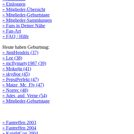
» Einloggen
» Mitglieder-Übersicht
» Mitglieder-Geburtstage
» Mitglieder-Sammlungen
» Fans in Deiner Nähe
» Fan-Art
» FAQ / Hilfe
Heute haben Geburtstag:
» JimiHendrix (37)
» Lee (38)
» mcflymarty1987 (39)
» Mokujin (41)
» skydjoe (45)
» PepsiPerfekt (47)
» Matze_Mc_Fly (47)
» Norrec (48)
» Jules_and_Verne (54)
» Mitglieder-Geburtstage
» Fantreffen 2003
» Fantreffen 2004
» KnightCon 2004