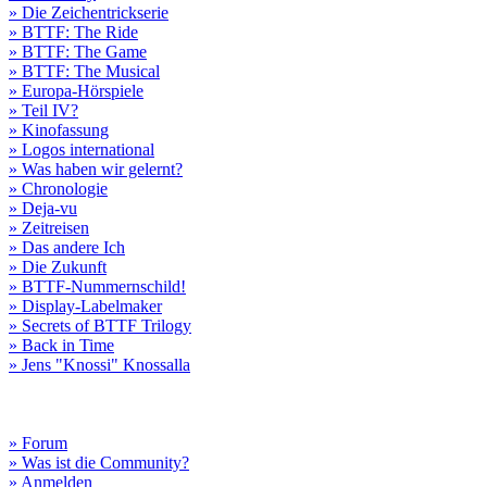
» Die Zeichentrickserie
» BTTF: The Ride
» BTTF: The Game
» BTTF: The Musical
» Europa-Hörspiele
» Teil IV?
» Kinofassung
» Logos international
» Was haben wir gelernt?
» Chronologie
» Deja-vu
» Zeitreisen
» Das andere Ich
» Die Zukunft
» BTTF-Nummernschild!
» Display-Labelmaker
» Secrets of BTTF Trilogy
» Back in Time
» Jens "Knossi" Knossalla
» Forum
» Was ist die Community?
» Anmelden