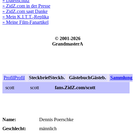
» Datenschutz
» ZidZ.com in der Presse
» ZidZ.com sagt Danke
» Mein K.I.T.T.-Replika
» Meine Film-Fanartikel
© 2001-2026
GrandmasterA
Profil
Profil
Steckbrief
Steckb.
Gästebuch
Gästeb.
Sammlung
S
scott
scott
fans.ZidZ.com/scott
Name:
Dennis Poerschke
Geschlecht:
männlich