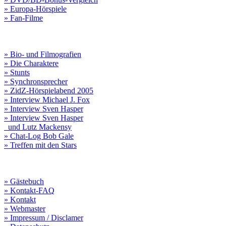
» Europa-Hörspiele
» Fan-Filme
» Bio- und Filmografien
» Die Charaktere
» Stunts
» Synchronsprecher
» ZidZ-Hörspielabend 2005
» Interview Michael J. Fox
» Interview Sven Hasper
» Interview Sven Hasper
und Lutz Mackensy
» Chat-Log Bob Gale
» Treffen mit den Stars
» Gästebuch
» Kontakt-FAQ
» Kontakt
» Webmaster
» Impressum / Disclamer