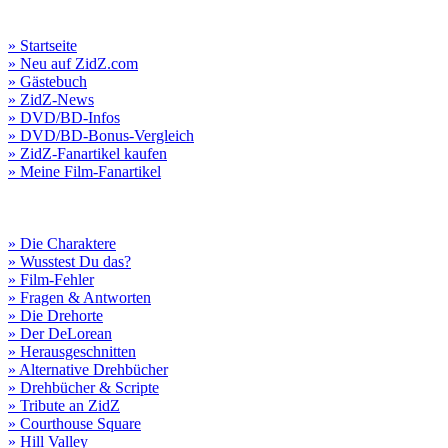
» Startseite
» Neu auf ZidZ.com
» Gästebuch
» ZidZ-News
» DVD/BD-Infos
» DVD/BD-Bonus-Vergleich
» ZidZ-Fanartikel kaufen
» Meine Film-Fanartikel
» Die Charaktere
» Wusstest Du das?
» Film-Fehler
» Fragen & Antworten
» Die Drehorte
» Der DeLorean
» Herausgeschnitten
» Alternative Drehbücher
» Drehbücher & Scripte
» Tribute an ZidZ
» Courthouse Square
» Hill Valley