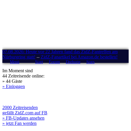
07.08.2026: Heute vor 22 Jahren fand das ZidZ-Fantreffen am
Nürburgring statt!
--
ZidZ-Fanartikel bei Amazon.de bestellen!
Menü
Start
Forum
Drehorte
Stars
Im Moment sind
44 Zeitreisende online:
» 44 Gäste
» Einloggen
2000 Zeitreisenden
gefällt ZidZ.com auf FB
» FB-Updates ansehen
» jetzt Fan werden