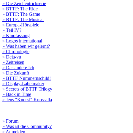
» Die Zeichentrickserie
» BTTF: The Ride
» BTTF: The Game
» BTTF: The Musical
» Europa-Hörspiele
» Teil IV?
» Kinofassung
» Logos international
» Was haben wir gelernt?
» Chronologie
» Deja-vu
» Zeitreisen
» Das andere Ich
» Die Zukunft
» BTTF-Nummernschild!
» Display-Labelmaker
» Secrets of BTTF Trilogy
» Back in Time
» Jens "Knossi" Knossalla
» Forum
» Was ist die Community?
» Anmelden