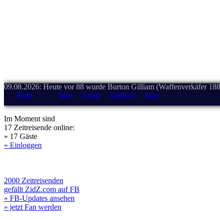
09.08.2026: Heute vor 88 wurde Burton Gilliam (Waffenverkäfer 188
Menü
Start
Forum
Drehorte
Stars
Im Moment sind
17 Zeitreisende online:
» 17 Gäste
» Einloggen
2000 Zeitreisenden
gefällt ZidZ.com auf FB
» FB-Updates ansehen
» jetzt Fan werden