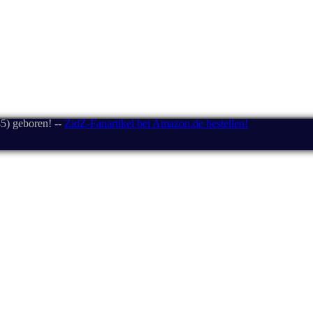
5) geboren! --
ZidZ-Fanartikel bei Amazon.de bestellen!