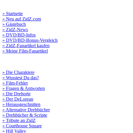
» Startseite
» Neu auf ZidZ.com
» Gästebuch
» ZidZ-News
» DVD/BD-Infos
» DVD/BD-Bonus-Vergleich
» ZidZ-Fanartikel kaufen
» Meine Film-Fanartikel
» Die Charaktere
» Wusstest Du das?
» Film-Fehler
» Fragen & Antworten
» Die Drehorte
» Der DeLorean
» Herausgeschnitten
» Alternative Drehbücher
» Drehbücher & Scripte
» Tribute an ZidZ
» Courthouse Square
» Hill Valley