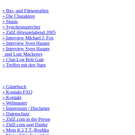
» Bio- und Filmografien
» Die Charaktere
» Stunts
» Synchronsprecher
» ZidZ-Hörspielabend 2005
» Interview Michael J. Fox
» Interview Sven Hasper
» Interview Sven Hasper
und Lutz Mackensy
» Chat-Log Bob Gale
» Treffen mit den Stars
» Gästebuch
» Kontakt-FAQ
» Kontakt
» Webmaster
» Impressum / Disclamer
» Datenschutz
» ZidZ.com in der Presse
» ZidZ.com sagt Danke
» Mein K.I.T.T.-Replika