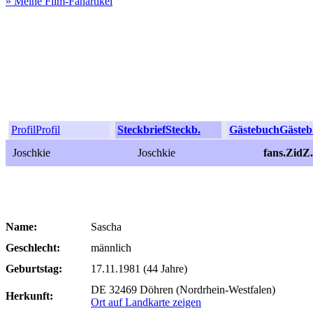
» Meine Film-Fanartikel
Profil
Profil
Steckbrief
Steckb.
Gästebuch
Gästeb
Joschkie
Joschkie
fans.ZidZ
Name:
Sascha
Geschlecht:
männlich
Geburtstag:
17.11.1981 (44 Jahre)
DE 32469 Döhren (Nordrhein-Westfalen)
Herkunft:
Ort auf Landkarte zeigen