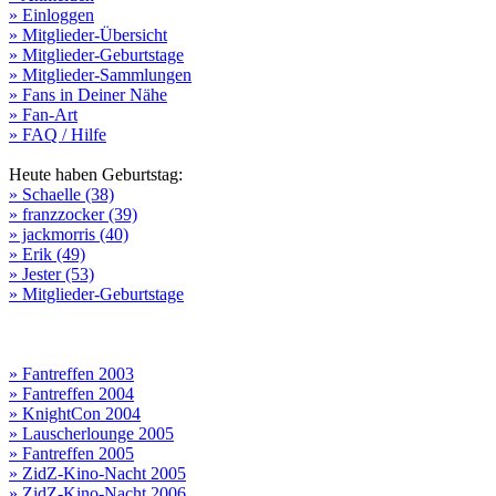
» Einloggen
» Mitglieder-Übersicht
» Mitglieder-Geburtstage
» Mitglieder-Sammlungen
» Fans in Deiner Nähe
» Fan-Art
» FAQ / Hilfe
Heute haben Geburtstag:
» Schaelle (38)
» franzzocker (39)
» jackmorris (40)
» Erik (49)
» Jester (53)
» Mitglieder-Geburtstage
» Fantreffen 2003
» Fantreffen 2004
» KnightCon 2004
» Lauscherlounge 2005
» Fantreffen 2005
» ZidZ-Kino-Nacht 2005
» ZidZ-Kino-Nacht 2006