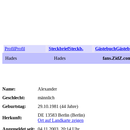
Profil
Profil
Steckbrief
Steckb.
Gästebuch
Gästeb
Hades
Hades
fans.ZidZ.co
Name:
Alexander
Geschlecht:
männlich
Geburtstag:
29.10.1981 (44 Jahre)
DE 13583 Berlin (Berlin)
Herkunft:
Ort auf Landkarte zeigen
Angemeldet seit:
04.11.2003, 20:14 Uhr