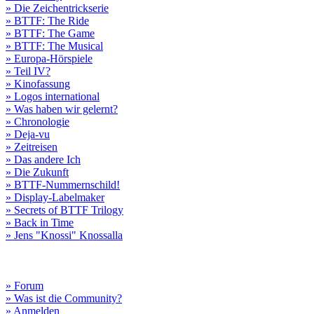
» Die Zeichentrickserie
» BTTF: The Ride
» BTTF: The Game
» BTTF: The Musical
» Europa-Hörspiele
» Teil IV?
» Kinofassung
» Logos international
» Was haben wir gelernt?
» Chronologie
» Deja-vu
» Zeitreisen
» Das andere Ich
» Die Zukunft
» BTTF-Nummernschild!
» Display-Labelmaker
» Secrets of BTTF Trilogy
» Back in Time
» Jens "Knossi" Knossalla
» Forum
» Was ist die Community?
» Anmelden