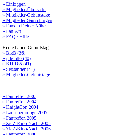
» Einloggen
» Mitglieder-Übersicht
» Mitglieder-Geburtstage
» Mitglieder-Sammlungen
» Fans in Deiner Nähe
» Fan-Art
» FAQ / Hilfe
Heute haben Geburtstag:
» BigB (36)
» jule-h86 (40)
» KITT85 (41)
» Sebsander (41)
» Mitglieder-Geburtstage
» Fantreffen 2003
» Fantreffen 2004
» KnightCon 2004
» Lauscherlounge 2005
» Fantreffen 2005
» ZidZ-Kino-Nacht 2005
» ZidZ-Kino-Nacht 2006
» Fantreffen 2006