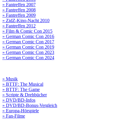
» Fantreffen 2007
» Fantreffen 2008
» Fantreffen 2009
» ZidZ-Kino-Nacht 2010
» Fantreffen 2012
» Film & Comic Con 2015
» German Comic Con 2016
» German Comic Con 2017
» German Comic Con 2019
» German Comic Con 2023
» German Comic Con 2024
» Musik
» BTTF: The Musical
» BTTF: The Game
» Scripte & Drehbücher
» DVD/BD-Infos
» DVD/BD-Bonus-Vergleich
» Europa-Hörspiele
» Fan-Filme