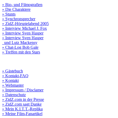
» Bio- und Filmografien
» Die Charaktere
» Stunts
» Synchronsprecher
» ZidZ-Hörspielabend 2005
» Interview Michael J. Fox
» Interview Sven Hasper
» Interview Sven Hasper
und Lutz Mackensy
» Chat-Log Bob Gale
» Treffen mit den Stars
» Gästebuch
» Kontakt-FAQ
» Kontakt
» Webmaster
» Impressum / Disclamer
» Datenschutz
» ZidZ.com in der Presse
» ZidZ.com sagt Danke
» Mein K.I.T.T.-Replika
» Meine Film-Fanartikel