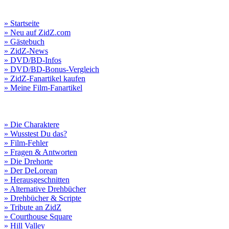
» Startseite
» Neu auf ZidZ.com
» Gästebuch
» ZidZ-News
» DVD/BD-Infos
» DVD/BD-Bonus-Vergleich
» ZidZ-Fanartikel kaufen
» Meine Film-Fanartikel
» Die Charaktere
» Wusstest Du das?
» Film-Fehler
» Fragen & Antworten
» Die Drehorte
» Der DeLorean
» Herausgeschnitten
» Alternative Drehbücher
» Drehbücher & Scripte
» Tribute an ZidZ
» Courthouse Square
» Hill Valley