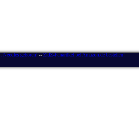
J. Needles geboren!
--
ZidZ-Fanartikel bei Amazon.de bestellen!