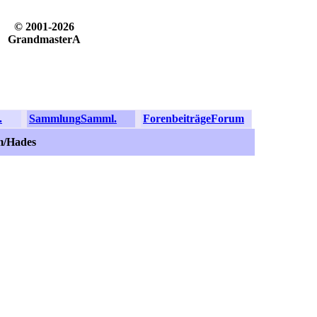
© 2001-2026
GrandmasterA
.
Sammlung
Samml.
Forenbeiträge
Forum
m/Hades