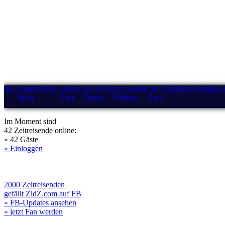
06. August 2026: Heute vor 58 Jahren wurde der Charakter Douglas 
Menü
Start
Forum
Drehorte
Stars
Im Moment sind
42 Zeitreisende online:
» 42 Gäste
» Einloggen
2000 Zeitreisenden
gefällt ZidZ.com auf FB
» FB-Updates ansehen
» jetzt Fan werden