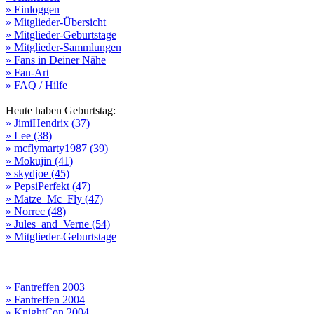
» Einloggen
» Mitglieder-Übersicht
» Mitglieder-Geburtstage
» Mitglieder-Sammlungen
» Fans in Deiner Nähe
» Fan-Art
» FAQ / Hilfe
Heute haben Geburtstag:
» JimiHendrix (37)
» Lee (38)
» mcflymarty1987 (39)
» Mokujin (41)
» skydjoe (45)
» PepsiPerfekt (47)
» Matze_Mc_Fly (47)
» Norrec (48)
» Jules_and_Verne (54)
» Mitglieder-Geburtstage
» Fantreffen 2003
» Fantreffen 2004
» KnightCon 2004