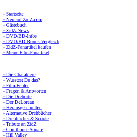
» Startseite
» Neu auf ZidZ.com
» Gästebuch
» ZidZ-News
» DVD/BD-Infos
» DVD/BD-Bonus-Vergleich
» ZidZ-Fanartikel kaufen
» Meine Film-Fanartikel
» Die Charaktere
» Wusstest Du das?
» Film-Fehler
» Fragen & Antworten
» Die Drehorte
» Der DeLorean
» Herausgeschnitten
» Alternative Drehbücher
» Drehbücher & Scripte
» Tribute an ZidZ
» Courthouse Square
» Hill Valley