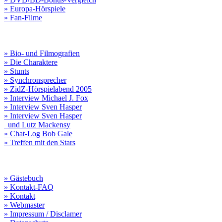
» Europa-Hörspiele
» Fan-Filme
» Bio- und Filmografien
» Die Charaktere
» Stunts
» Synchronsprecher
» ZidZ-Hörspielabend 2005
» Interview Michael J. Fox
» Interview Sven Hasper
» Interview Sven Hasper
und Lutz Mackensy
» Chat-Log Bob Gale
» Treffen mit den Stars
» Gästebuch
» Kontakt-FAQ
» Kontakt
» Webmaster
» Impressum / Disclamer