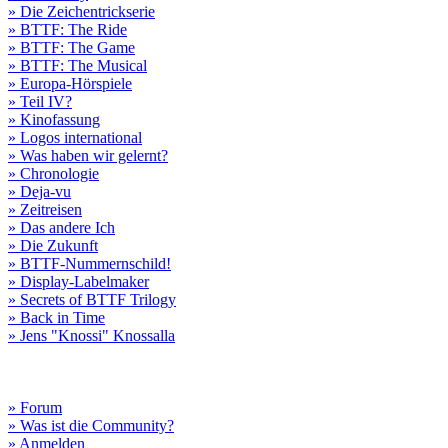
» Die Zeichentrickserie
» BTTF: The Ride
» BTTF: The Game
» BTTF: The Musical
» Europa-Hörspiele
» Teil IV?
» Kinofassung
» Logos international
» Was haben wir gelernt?
» Chronologie
» Deja-vu
» Zeitreisen
» Das andere Ich
» Die Zukunft
» BTTF-Nummernschild!
» Display-Labelmaker
» Secrets of BTTF Trilogy
» Back in Time
» Jens "Knossi" Knossalla
» Forum
» Was ist die Community?
» Anmelden