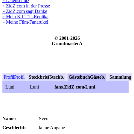
» Datenschutz
» ZidZ.com in der Presse
» ZidZ.com sagt Danke
» Mein K.I.T.T.-Replika
» Meine Film-Fanartikel
© 2001-2026
GrandmasterA
Profil
Profil
Steckbrief
Steckb.
Gästebuch
Gästeb.
Sammlung
S
Luni
Luni
fans.ZidZ.com/Luni
Name:
Sven
Geschlecht:
keine Angabe