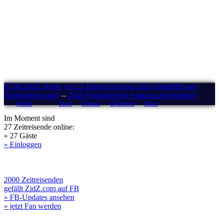
07.08.2026: Heute vor 22 Jahren fand das ZidZ-Fantreffen am
Nürburgring statt!
--
ZidZ-Fanartikel bei Amazon.de bestellen!
Menü
Start
Forum
Drehorte
Stars
Im Moment sind
27 Zeitreisende online:
» 27 Gäste
» Einloggen
2000 Zeitreisenden
gefällt ZidZ.com auf FB
» FB-Updates ansehen
» jetzt Fan werden