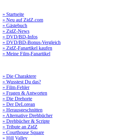
» Startseite
» Neu auf ZidZ.com
» Gästebuch
» ZidZ-News
» DVD/BD-Infos
» DVD/BD-Bonus-Vergleich
» ZidZ-Fanartikel kaufen
» Meine Film-Fanartikel
» Die Charaktere
» Wusstest Du das?
» Film-Fehler
» Fragen & Antworten
» Die Drehorte
» Der DeLorean
» Herausgeschnitten
» Alternative Drehbücher
» Drehbücher & Scripte
» Tribute an ZidZ
» Courthouse Square
» Hill Valley