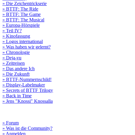
» Die Zeichentrickserie
» BTTF: The Ride
» BTTF: The Game
» BTTF: The Musical
» Europa-Hörspiele
» Teil IV?
» Kinofassung
» Logos international
» Was haben wir gelernt?
» Chronologie
» Deja-vu
» Zeitreisen
» Das andere Ich
» Die Zukunft
» BTTF-Nummernschild!
» Display-Labelmaker
» Secrets of BTTF Trilogy
» Back in Time
» Jens "Knossi" Knossalla
» Forum
» Was ist die Community?
» Anmelden