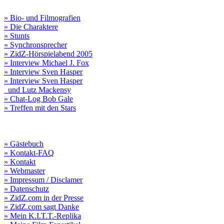
» Bio- und Filmografien
» Die Charaktere
» Stunts
» Synchronsprecher
» ZidZ-Hörspielabend 2005
» Interview Michael J. Fox
» Interview Sven Hasper
» Interview Sven Hasper
und Lutz Mackensy
» Chat-Log Bob Gale
» Treffen mit den Stars
» Gästebuch
» Kontakt-FAQ
» Kontakt
» Webmaster
» Impressum / Disclamer
» Datenschutz
» ZidZ.com in der Presse
» ZidZ.com sagt Danke
» Mein K.I.T.T.-Replika