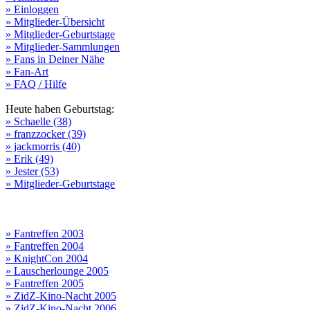
» Einloggen
» Mitglieder-Übersicht
» Mitglieder-Geburtstage
» Mitglieder-Sammlungen
» Fans in Deiner Nähe
» Fan-Art
» FAQ / Hilfe
Heute haben Geburtstag:
» Schaelle (38)
» franzzocker (39)
» jackmorris (40)
» Erik (49)
» Jester (53)
» Mitglieder-Geburtstage
» Fantreffen 2003
» Fantreffen 2004
» KnightCon 2004
» Lauscherlounge 2005
» Fantreffen 2005
» ZidZ-Kino-Nacht 2005
» ZidZ-Kino-Nacht 2006