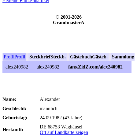
» Meine Film-Fanartikel
© 2001-2026
GrandmasterA
Profil
Profil
Steckbrief
Steckb.
Gästebuch
Gästeb.
Sammlung
S
alex240982
alex240982
fans.ZidZ.com/alex240982
Name:
Alexander
Geschlecht:
männlich
Geburtstag:
24.09.1982 (43 Jahre)
DE 68753 Waghäusel
Herkunft:
Ort auf Landkarte zeigen