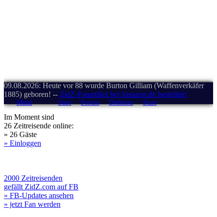
09.08.2026: Heute vor 88 wurde Burton Gilliam (Waffenverkäfer
1885) geboren! --
ZidZ-Fanartikel bei Amazon.de bestellen!
Menü
Start
Forum
Drehorte
Stars
Im Moment sind
26 Zeitreisende online:
» 26 Gäste
» Einloggen
2000 Zeitreisenden
gefällt ZidZ.com auf FB
» FB-Updates ansehen
» jetzt Fan werden