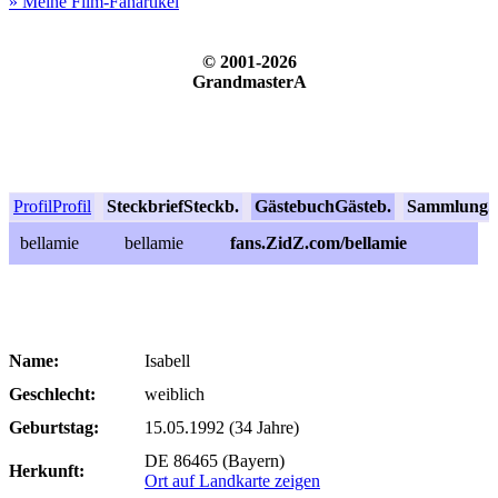
» Meine Film-Fanartikel
© 2001-2026
GrandmasterA
Profil
Profil
Steckbrief
Steckb.
Gästebuch
Gästeb.
Sammlung
S
bellamie
bellamie
fans.ZidZ.com/bellamie
Name:
Isabell
Geschlecht:
weiblich
Geburtstag:
15.05.1992 (34 Jahre)
DE 86465 (Bayern)
Herkunft:
Ort auf Landkarte zeigen