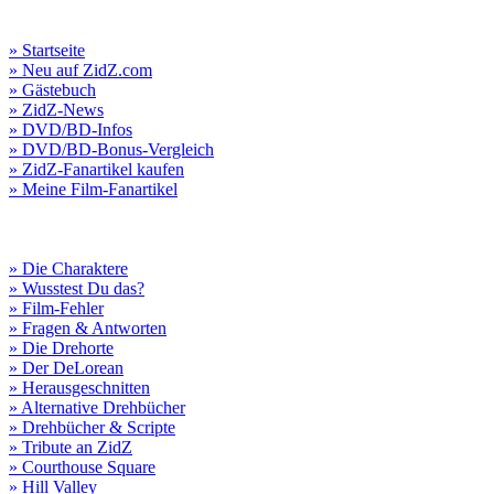
» Startseite
» Neu auf ZidZ.com
» Gästebuch
» ZidZ-News
» DVD/BD-Infos
» DVD/BD-Bonus-Vergleich
» ZidZ-Fanartikel kaufen
» Meine Film-Fanartikel
» Die Charaktere
» Wusstest Du das?
» Film-Fehler
» Fragen & Antworten
» Die Drehorte
» Der DeLorean
» Herausgeschnitten
» Alternative Drehbücher
» Drehbücher & Scripte
» Tribute an ZidZ
» Courthouse Square
» Hill Valley