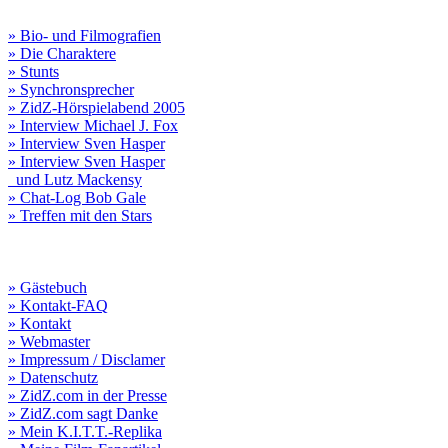
» Bio- und Filmografien
» Die Charaktere
» Stunts
» Synchronsprecher
» ZidZ-Hörspielabend 2005
» Interview Michael J. Fox
» Interview Sven Hasper
» Interview Sven Hasper
und Lutz Mackensy
» Chat-Log Bob Gale
» Treffen mit den Stars
» Gästebuch
» Kontakt-FAQ
» Kontakt
» Webmaster
» Impressum / Disclamer
» Datenschutz
» ZidZ.com in der Presse
» ZidZ.com sagt Danke
» Mein K.I.T.T.-Replika