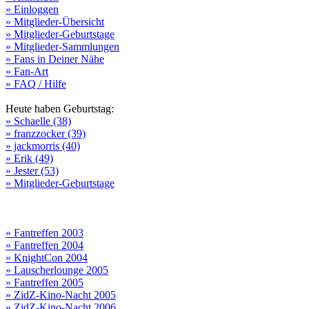
» Einloggen
» Mitglieder-Übersicht
» Mitglieder-Geburtstage
» Mitglieder-Sammlungen
» Fans in Deiner Nähe
» Fan-Art
» FAQ / Hilfe
Heute haben Geburtstag:
» Schaelle (38)
» franzzocker (39)
» jackmorris (40)
» Erik (49)
» Jester (53)
» Mitglieder-Geburtstage
» Fantreffen 2003
» Fantreffen 2004
» KnightCon 2004
» Lauscherlounge 2005
» Fantreffen 2005
» ZidZ-Kino-Nacht 2005
» ZidZ-Kino-Nacht 2006