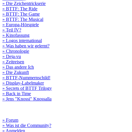
» Die Zeichentrickserie
» BTTF: The Ride
» BTTF: The Game
» BTTF: The Musical
» Europa-Hörspiele
» Teil IV?
» Kinofassung
» Logos international
» Was haben wir gelernt?
» Chronologie
» Deja-vu
» Zeitreisen
» Das andere Ich
» Die Zukunft
» BTTF-Nummernschild!
» Display-Labelmaker
» Secrets of BTTF Trilogy
» Back in Time
» Jens "Knossi" Knossalla
» Forum
» Was ist die Community?
» Anmelden