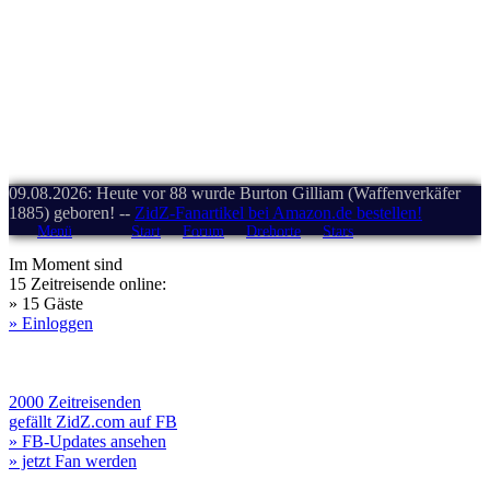
09.08.2026: Heute vor 88 wurde Burton Gilliam (Waffenverkäfer
1885) geboren! --
ZidZ-Fanartikel bei Amazon.de bestellen!
Menü
Start
Forum
Drehorte
Stars
Im Moment sind
15 Zeitreisende online:
» 15 Gäste
» Einloggen
2000 Zeitreisenden
gefällt ZidZ.com auf FB
» FB-Updates ansehen
» jetzt Fan werden