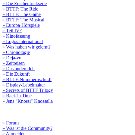
» Die Zeichentrickserie
» BTTF: The Ride
» BTTF: The Game
» BTTF: The Musical
» Europa-Hörspiele
» Teil IV?
» Kinofassung
» Logos international
» Was haben wir gelernt?
» Chronologie
» Deja-vu
» Zeitreisen
» Das andere Ich
» Die Zukunft
» BTTF-Nummernschild!
» Display-Labelmaker
» Secrets of BTTF Trilogy
» Back in Time
» Jens "Knossi" Knossalla
» Forum
» Was ist die Community?
» Anmelden