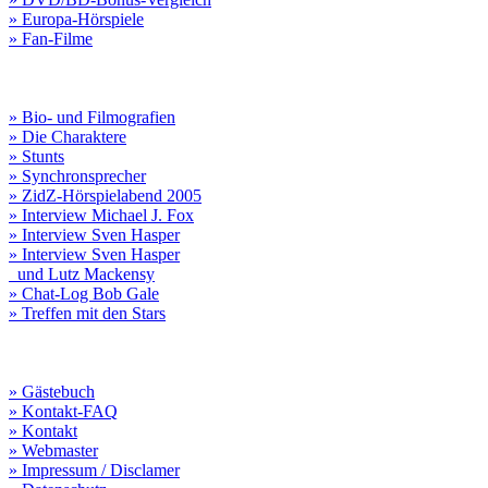
» Europa-Hörspiele
» Fan-Filme
» Bio- und Filmografien
» Die Charaktere
» Stunts
» Synchronsprecher
» ZidZ-Hörspielabend 2005
» Interview Michael J. Fox
» Interview Sven Hasper
» Interview Sven Hasper
und Lutz Mackensy
» Chat-Log Bob Gale
» Treffen mit den Stars
» Gästebuch
» Kontakt-FAQ
» Kontakt
» Webmaster
» Impressum / Disclamer