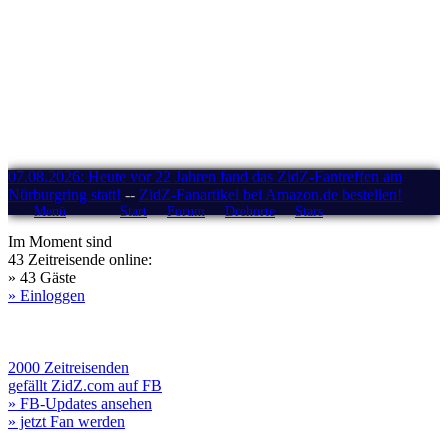
07.08.2026: Heute vor 22 Jahren fand das ZidZ-Fantreffen am
Nürburgring statt!
--
ZidZ-Fanartikel bei Amazon.de bestellen!
Menü
Start
Forum
Drehorte
Stars
Im Moment sind
43 Zeitreisende online:
» 43 Gäste
» Einloggen
2000 Zeitreisenden
gefällt ZidZ.com auf FB
» FB-Updates ansehen
» jetzt Fan werden