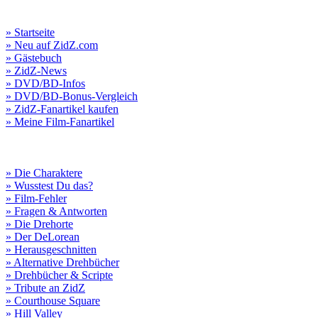
» Startseite
» Neu auf ZidZ.com
» Gästebuch
» ZidZ-News
» DVD/BD-Infos
» DVD/BD-Bonus-Vergleich
» ZidZ-Fanartikel kaufen
» Meine Film-Fanartikel
» Die Charaktere
» Wusstest Du das?
» Film-Fehler
» Fragen & Antworten
» Die Drehorte
» Der DeLorean
» Herausgeschnitten
» Alternative Drehbücher
» Drehbücher & Scripte
» Tribute an ZidZ
» Courthouse Square
» Hill Valley