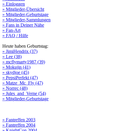
» Einloggen
» Mitglieder-Übersicht
» Mitglieder-Geburtstage
» Mitglieder-Sammlungen
» Fans in Deiner Nähe
» Fan-Art
» FAQ / Hilfe
Heute haben Geburtstag:
» JimiHendrix (37)
» Lee (38)
» mcflymarty1987 (39)
» Mokujin (41)
» skydjoe (45)
» PepsiPerfekt (47)
» Matze_Mc_Fly (47)
» Norrec (48)
» Jules_and_Verne (54)
» Mitglieder-Geburtstage
» Fantreffen 2003
» Fantreffen 2004
» KnightCon 2004