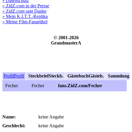
» Datenschutz
» ZidZ.com in der Presse
» ZidZ.com sagt Danke
» Mein K.I.T.T.-Replika
» Meine Film-Fanartikel
© 2001-2026
GrandmasterA
Profil
Profil
Steckbrief
Steckb.
Gästebuch
Gästeb.
Sammlung
S
Fecher
Fecher
fans.ZidZ.com/Fecher
Name:
keine Angabe
Geschlecht:
keine Angabe