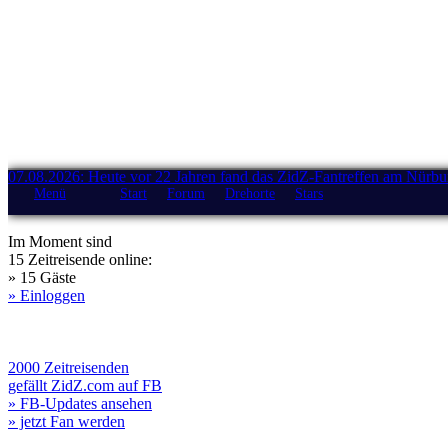
07.08.2026: Heute vor 22 Jahren fand das ZidZ-Fantreffen am Nürburg
Menü
Start
Forum
Drehorte
Stars
Im Moment sind
15 Zeitreisende online:
» 15 Gäste
» Einloggen
2000 Zeitreisenden
gefällt ZidZ.com auf FB
» FB-Updates ansehen
» jetzt Fan werden