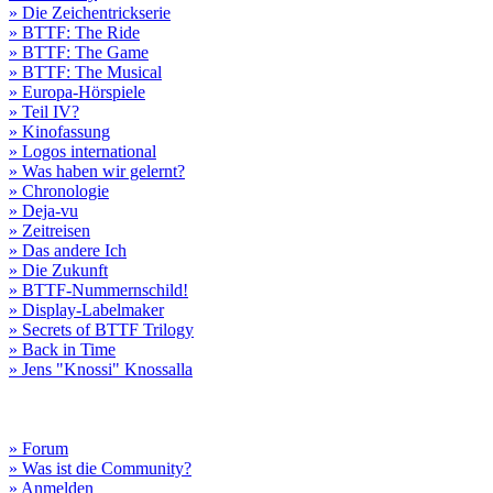
» Die Zeichentrickserie
» BTTF: The Ride
» BTTF: The Game
» BTTF: The Musical
» Europa-Hörspiele
» Teil IV?
» Kinofassung
» Logos international
» Was haben wir gelernt?
» Chronologie
» Deja-vu
» Zeitreisen
» Das andere Ich
» Die Zukunft
» BTTF-Nummernschild!
» Display-Labelmaker
» Secrets of BTTF Trilogy
» Back in Time
» Jens "Knossi" Knossalla
» Forum
» Was ist die Community?
» Anmelden