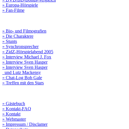
» Europa-Hörspiele
» Fan-Filme
» Bio- und Filmografien
» Die Charaktere
» Stunts
» Synchronsprecher
» ZidZ-Hörspielabend 2005
» Interview Michael J. Fox
» Interview Sven Hasper
» Interview Sven Hasper
und Lutz Mackensy
» Chat-Log Bob Gale
» Treffen mit den Stars
» Gästebuch
» Kontakt-FAQ
» Kontakt
» Webmaster
» Impressum / Disclamer