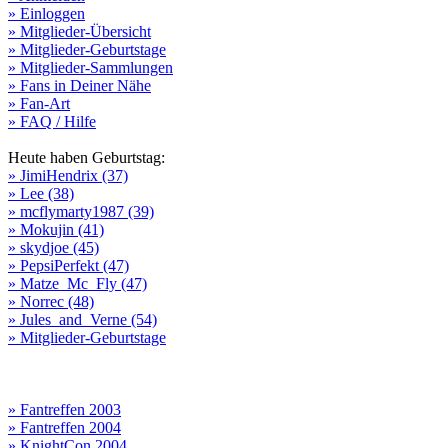
» Einloggen
» Mitglieder-Übersicht
» Mitglieder-Geburtstage
» Mitglieder-Sammlungen
» Fans in Deiner Nähe
» Fan-Art
» FAQ / Hilfe
Heute haben Geburtstag:
» JimiHendrix (37)
» Lee (38)
» mcflymarty1987 (39)
» Mokujin (41)
» skydjoe (45)
» PepsiPerfekt (47)
» Matze_Mc_Fly (47)
» Norrec (48)
» Jules_and_Verne (54)
» Mitglieder-Geburtstage
» Fantreffen 2003
» Fantreffen 2004
» KnightCon 2004