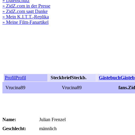
» Datenschutz
» ZidZ.com in der Presse
» ZidZ.com sagt Danke
» Mein K.I.T.T.-Replika
» Meine Film-Fanartikel
Profil
Profil
Steckbrief
Steckb.
Gästebuch
Gästeb
Vrucina89
Vrucina89
fans.Zi
Name:
Julian Frenzel
Geschlecht:
männlich