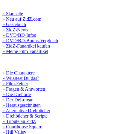
» Startseite
» Neu auf ZidZ.com
» Gästebuch
» ZidZ-News
» DVD/BD-Infos
» DVD/BD-Bonus-Vergleich
» ZidZ-Fanartikel kaufen
» Meine Film-Fanartikel
» Die Charaktere
» Wusstest Du das?
» Film-Fehler
» Fragen & Antworten
» Die Drehorte
» Der DeLorean
» Herausgeschnitten
» Alternative Drehbücher
» Drehbücher & Scripte
» Tribute an ZidZ
» Courthouse Square
» Hill Valley