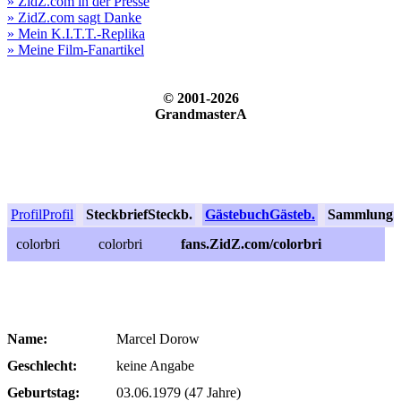
» ZidZ.com in der Presse
» ZidZ.com sagt Danke
» Mein K.I.T.T.-Replika
» Meine Film-Fanartikel
© 2001-2026
GrandmasterA
Profil
Profil
Steckbrief
Steckb.
Gästebuch
Gästeb.
Sammlung
S
colorbri
colorbri
fans.ZidZ.com/colorbri
Name:
Marcel Dorow
Geschlecht:
keine Angabe
Geburtstag:
03.06.1979 (47 Jahre)