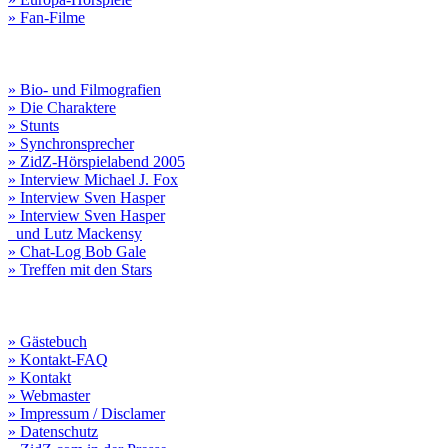
» Fan-Filme
» Bio- und Filmografien
» Die Charaktere
» Stunts
» Synchronsprecher
» ZidZ-Hörspielabend 2005
» Interview Michael J. Fox
» Interview Sven Hasper
» Interview Sven Hasper
und Lutz Mackensy
» Chat-Log Bob Gale
» Treffen mit den Stars
» Gästebuch
» Kontakt-FAQ
» Kontakt
» Webmaster
» Impressum / Disclamer
» Datenschutz