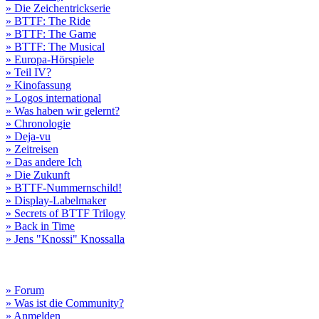
» Die Zeichentrickserie
» BTTF: The Ride
» BTTF: The Game
» BTTF: The Musical
» Europa-Hörspiele
» Teil IV?
» Kinofassung
» Logos international
» Was haben wir gelernt?
» Chronologie
» Deja-vu
» Zeitreisen
» Das andere Ich
» Die Zukunft
» BTTF-Nummernschild!
» Display-Labelmaker
» Secrets of BTTF Trilogy
» Back in Time
» Jens "Knossi" Knossalla
» Forum
» Was ist die Community?
» Anmelden