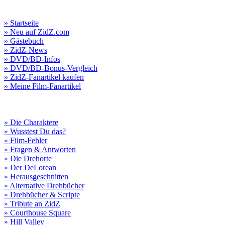
» Startseite
» Neu auf ZidZ.com
» Gästebuch
» ZidZ-News
» DVD/BD-Infos
» DVD/BD-Bonus-Vergleich
» ZidZ-Fanartikel kaufen
» Meine Film-Fanartikel
» Die Charaktere
» Wusstest Du das?
» Film-Fehler
» Fragen & Antworten
» Die Drehorte
» Der DeLorean
» Herausgeschnitten
» Alternative Drehbücher
» Drehbücher & Scripte
» Tribute an ZidZ
» Courthouse Square
» Hill Valley