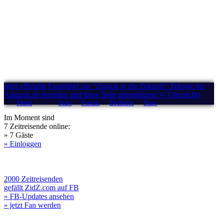
Jetzt offizielle Fanartikel zur "Zurück in die Zukunft"-Trilogie bei
Amazon.de bestellen und diese Seite unterstützen! (» Übersicht)
Menü
Start
Forum
Drehorte
Stars
Im Moment sind
7 Zeitreisende online:
» 7 Gäste
» Einloggen
2000 Zeitreisenden
gefällt ZidZ.com auf FB
» FB-Updates ansehen
» jetzt Fan werden