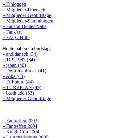
» Einloggen
» Mitglieder-Übersicht
» Mitglieder-Geburtstage
» Mitglieder-Sammlungen
» Fans in Deiner Nähe
» Fan-Art
» FAQ / Hilfe
Heute haben Geburtstag:
» andidaneck (34)
» 11.9.1985 (34)
» japan (40)
» DeLoreanFreak (41)
» Aika (43)
» DJFuture (44)
» TURRICAN (49)
» bastinado (53)
» Mitglieder-Geburtstage
» Fantreffen 2003
» Fantreffen 2004
» KnightCon 2004
» Lauscherlounge 2005