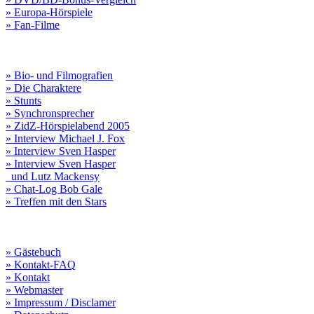
» Europa-Hörspiele
» Fan-Filme
» Bio- und Filmografien
» Die Charaktere
» Stunts
» Synchronsprecher
» ZidZ-Hörspielabend 2005
» Interview Michael J. Fox
» Interview Sven Hasper
» Interview Sven Hasper
und Lutz Mackensy
» Chat-Log Bob Gale
» Treffen mit den Stars
» Gästebuch
» Kontakt-FAQ
» Kontakt
» Webmaster
» Impressum / Disclamer