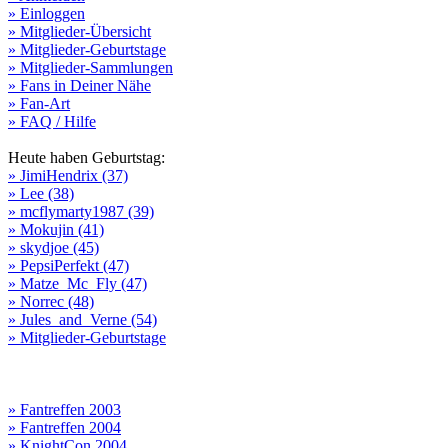
» Einloggen
» Mitglieder-Übersicht
» Mitglieder-Geburtstage
» Mitglieder-Sammlungen
» Fans in Deiner Nähe
» Fan-Art
» FAQ / Hilfe
Heute haben Geburtstag:
» JimiHendrix (37)
» Lee (38)
» mcflymarty1987 (39)
» Mokujin (41)
» skydjoe (45)
» PepsiPerfekt (47)
» Matze_Mc_Fly (47)
» Norrec (48)
» Jules_and_Verne (54)
» Mitglieder-Geburtstage
» Fantreffen 2003
» Fantreffen 2004
» KnightCon 2004