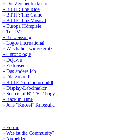
» Die Zeichentrickserie
» BTTF: The Ride
» BTTF: The Game
» BTTF: The Musical
» Europa-Hörspiele
» Teil IV?
» Kinofassung
» Logos international
» Was haben wir gelernt?
» Chronologie
» Deja-vu
» Zeitreisen
» Das andere Ich
» Die Zukunft
» BTTF-Nummernschild!
» Display-Labelmaker
» Secrets of BTTF Trilogy
» Back in Time
» Jens "Knossi" Knossalla
» Forum
» Was ist die Community?
» Anmelden