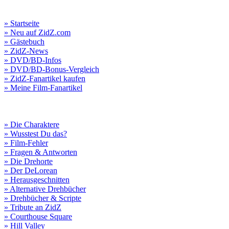
» Startseite
» Neu auf ZidZ.com
» Gästebuch
» ZidZ-News
» DVD/BD-Infos
» DVD/BD-Bonus-Vergleich
» ZidZ-Fanartikel kaufen
» Meine Film-Fanartikel
» Die Charaktere
» Wusstest Du das?
» Film-Fehler
» Fragen & Antworten
» Die Drehorte
» Der DeLorean
» Herausgeschnitten
» Alternative Drehbücher
» Drehbücher & Scripte
» Tribute an ZidZ
» Courthouse Square
» Hill Valley