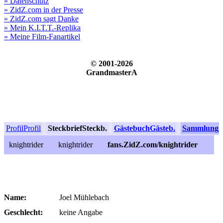
» Datenschutz
» ZidZ.com in der Presse
» ZidZ.com sagt Danke
» Mein K.I.T.T.-Replika
» Meine Film-Fanartikel
© 2001-2026
GrandmasterA
Profil
Profil
Steckbrief
Steckb.
Gästebuch
Gästeb.
Sammlung
S
knightrider
knightrider
fans.ZidZ.com/knightrider
Name:
Joel Mühlebach
Geschlecht:
keine Angabe