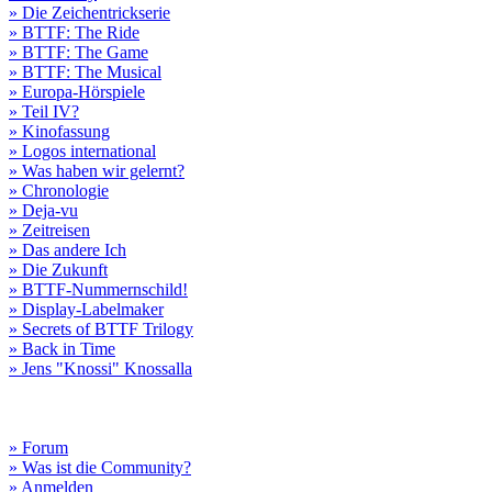
» Die Zeichentrickserie
» BTTF: The Ride
» BTTF: The Game
» BTTF: The Musical
» Europa-Hörspiele
» Teil IV?
» Kinofassung
» Logos international
» Was haben wir gelernt?
» Chronologie
» Deja-vu
» Zeitreisen
» Das andere Ich
» Die Zukunft
» BTTF-Nummernschild!
» Display-Labelmaker
» Secrets of BTTF Trilogy
» Back in Time
» Jens "Knossi" Knossalla
» Forum
» Was ist die Community?
» Anmelden