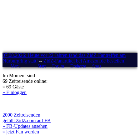
07.08.2026: Heute vor 22 Jahren fand das ZidZ-Fantreffen am
Nürburgring statt!
--
ZidZ-Fanartikel bei Amazon.de bestellen!
Menü
Start
Forum
Drehorte
Stars
Im Moment sind
69 Zeitreisende online:
» 69 Gäste
» Einloggen
2000 Zeitreisenden
gefällt ZidZ.com auf FB
» FB-Updates ansehen
» jetzt Fan werden