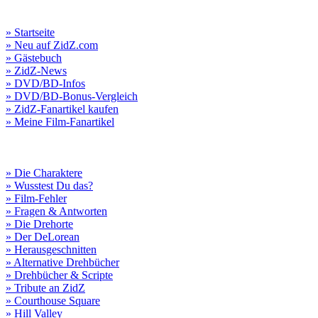
» Startseite
» Neu auf ZidZ.com
» Gästebuch
» ZidZ-News
» DVD/BD-Infos
» DVD/BD-Bonus-Vergleich
» ZidZ-Fanartikel kaufen
» Meine Film-Fanartikel
» Die Charaktere
» Wusstest Du das?
» Film-Fehler
» Fragen & Antworten
» Die Drehorte
» Der DeLorean
» Herausgeschnitten
» Alternative Drehbücher
» Drehbücher & Scripte
» Tribute an ZidZ
» Courthouse Square
» Hill Valley