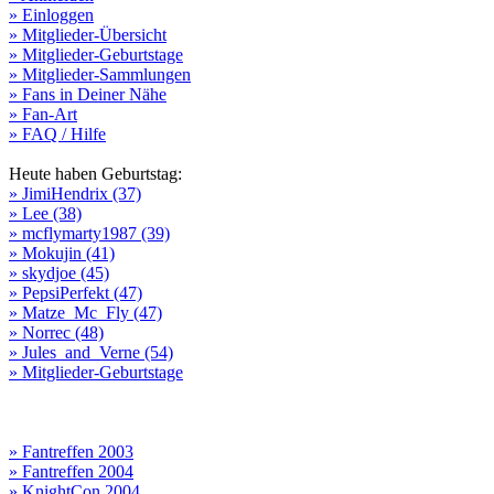
» Einloggen
» Mitglieder-Übersicht
» Mitglieder-Geburtstage
» Mitglieder-Sammlungen
» Fans in Deiner Nähe
» Fan-Art
» FAQ / Hilfe
Heute haben Geburtstag:
» JimiHendrix (37)
» Lee (38)
» mcflymarty1987 (39)
» Mokujin (41)
» skydjoe (45)
» PepsiPerfekt (47)
» Matze_Mc_Fly (47)
» Norrec (48)
» Jules_and_Verne (54)
» Mitglieder-Geburtstage
» Fantreffen 2003
» Fantreffen 2004
» KnightCon 2004