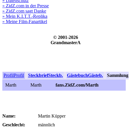
» Datenschutz
» ZidZ.com in der Presse
» ZidZ.com sagt Danke
» Mein K.I.T.T.-Replika
» Meine Film-Fanartikel
© 2001-2026
GrandmasterA
Profil
Profil
Steckbrief
Steckb.
Gästebuch
Gästeb.
Sammlung
S
Marth
Marth
fans.ZidZ.com/Marth
Name:
Martin Küpper
Geschlecht:
männlich