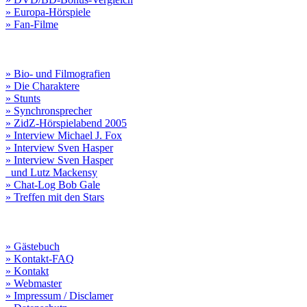
» Europa-Hörspiele
» Fan-Filme
» Bio- und Filmografien
» Die Charaktere
» Stunts
» Synchronsprecher
» ZidZ-Hörspielabend 2005
» Interview Michael J. Fox
» Interview Sven Hasper
» Interview Sven Hasper
und Lutz Mackensy
» Chat-Log Bob Gale
» Treffen mit den Stars
» Gästebuch
» Kontakt-FAQ
» Kontakt
» Webmaster
» Impressum / Disclamer