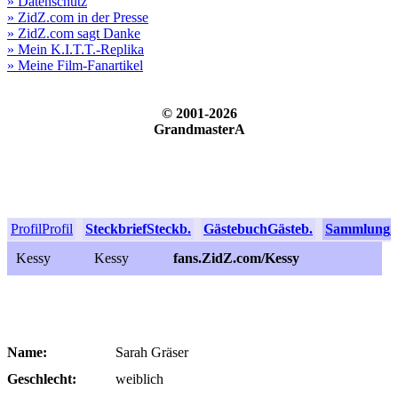
» Datenschutz
» ZidZ.com in der Presse
» ZidZ.com sagt Danke
» Mein K.I.T.T.-Replika
» Meine Film-Fanartikel
© 2001-2026
GrandmasterA
Profil
Profil
Steckbrief
Steckb.
Gästebuch
Gästeb.
Sammlung
S
Kessy
Kessy
fans.ZidZ.com/Kessy
Name:
Sarah Gräser
Geschlecht:
weiblich