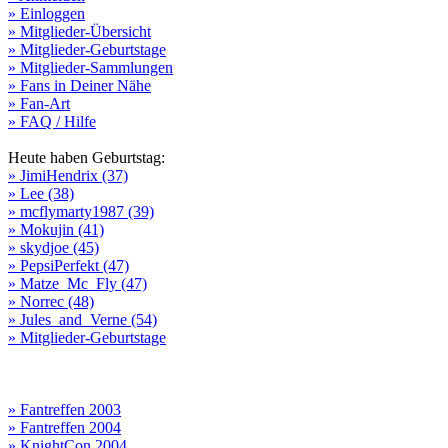
» Einloggen
» Mitglieder-Übersicht
» Mitglieder-Geburtstage
» Mitglieder-Sammlungen
» Fans in Deiner Nähe
» Fan-Art
» FAQ / Hilfe
Heute haben Geburtstag:
» JimiHendrix (37)
» Lee (38)
» mcflymarty1987 (39)
» Mokujin (41)
» skydjoe (45)
» PepsiPerfekt (47)
» Matze_Mc_Fly (47)
» Norrec (48)
» Jules_and_Verne (54)
» Mitglieder-Geburtstage
» Fantreffen 2003
» Fantreffen 2004
» KnightCon 2004