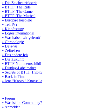
» Die Zeichentrickserie
» BTTF: The Ride
» BTTF: The Game
» BTTF: The Musical
» Europa-Hörspiele
» Teil IV?
» Kinofassung
» Logos international
» Was haben wir gelernt?
» Chronologie
» Deja-vu
» Zeitreisen
» Das andere Ich
» Die Zukunft
» BTTF-Nummernschild!
» Display-Labelmaker
» Secrets of BTTF Trilogy
» Back in Time
» Jens "Knossi" Knossalla
» Forum
» Was ist die Community?
» Anmelden