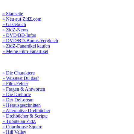
» Startseite
» Neu auf ZidZ.com
» Gästebuch
» ZidZ-News
» DVD/BD-Infos
» DVD/BD-Bonus-Vergleich
» ZidZ-Fanartikel kaufen
» Meine Film-Fanartikel
» Die Charaktere
» Wusstest Du das?
» Film-Fehler
» Fragen & Antworten
» Die Drehorte
» Der DeLorean
» Herausgeschnitten
» Alternative Drehbücher
» Drehbücher & Scripte
» Tribute an ZidZ
» Courthouse Square
» Hill Valley