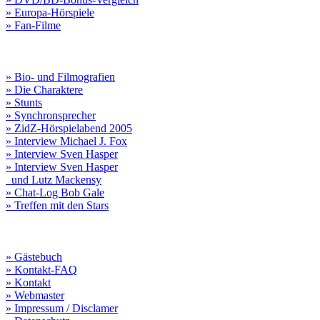
» Europa-Hörspiele
» Fan-Filme
» Bio- und Filmografien
» Die Charaktere
» Stunts
» Synchronsprecher
» ZidZ-Hörspielabend 2005
» Interview Michael J. Fox
» Interview Sven Hasper
» Interview Sven Hasper
und Lutz Mackensy
» Chat-Log Bob Gale
» Treffen mit den Stars
» Gästebuch
» Kontakt-FAQ
» Kontakt
» Webmaster
» Impressum / Disclamer