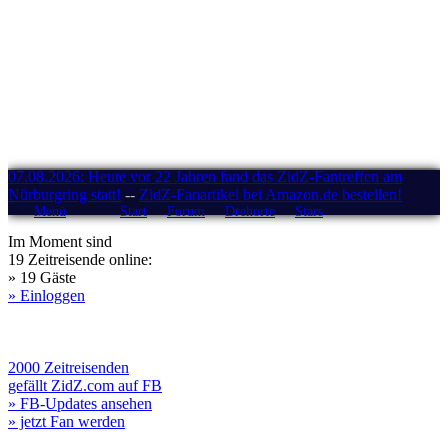
07.08.2026: Heute vor 22 Jahren fand das ZidZ-Fantreffen am
Nürburgring statt!
--
ZidZ-Fanartikel bei Amazon.de bestellen!
Menü
Start
Forum
Drehorte
Stars
Im Moment sind
19 Zeitreisende online:
» 19 Gäste
» Einloggen
2000 Zeitreisenden
gefällt ZidZ.com auf FB
» FB-Updates ansehen
» jetzt Fan werden