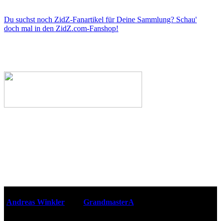
Du suchst noch ZidZ-Fanartikel für Deine Sammlung? Schau'
doch mal in den ZidZ.com-Fanshop!
Webseiten-Design © 2001-2026
Andreas Winkler
alias
GrandmasterA
für ZidZ.com
"Zurück in die Zukunft" steht unter Copyright von Universal
City Studios, Inc. und Amblin Entertainment, Inc.