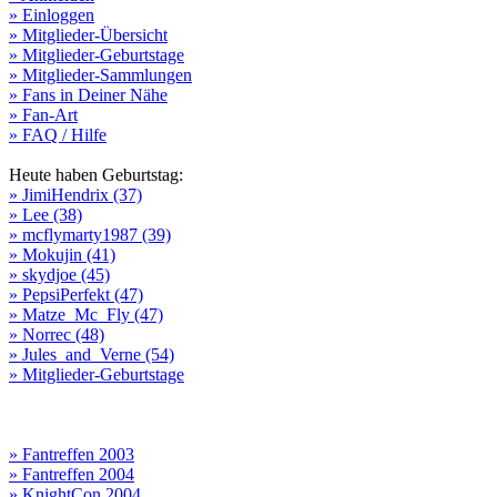
» Einloggen
» Mitglieder-Übersicht
» Mitglieder-Geburtstage
» Mitglieder-Sammlungen
» Fans in Deiner Nähe
» Fan-Art
» FAQ / Hilfe
Heute haben Geburtstag:
» JimiHendrix (37)
» Lee (38)
» mcflymarty1987 (39)
» Mokujin (41)
» skydjoe (45)
» PepsiPerfekt (47)
» Matze_Mc_Fly (47)
» Norrec (48)
» Jules_and_Verne (54)
» Mitglieder-Geburtstage
» Fantreffen 2003
» Fantreffen 2004
» KnightCon 2004