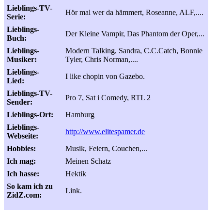
Lieblings-TV-
Hör mal wer da hämmert, Roseanne, ALF,....
Serie:
Lieblings-
Der Kleine Vampir, Das Phantom der Oper,...
Buch:
Lieblings-
Modern Talking, Sandra, C.C.Catch, Bonnie
Musiker:
Tyler, Chris Norman,....
Lieblings-
I like chopin von Gazebo.
Lied:
Lieblings-TV-
Pro 7, Sat i Comedy, RTL 2
Sender:
Lieblings-Ort:
Hamburg
Lieblings-
http://www.elitespamer.de
Webseite:
Hobbies:
Musik, Feiern, Couchen,...
Ich mag:
Meinen Schatz
Ich hasse:
Hektik
So kam ich zu
Link.
ZidZ.com: