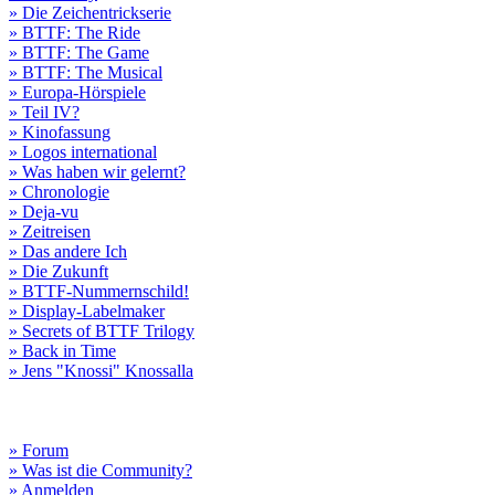
» Die Zeichentrickserie
» BTTF: The Ride
» BTTF: The Game
» BTTF: The Musical
» Europa-Hörspiele
» Teil IV?
» Kinofassung
» Logos international
» Was haben wir gelernt?
» Chronologie
» Deja-vu
» Zeitreisen
» Das andere Ich
» Die Zukunft
» BTTF-Nummernschild!
» Display-Labelmaker
» Secrets of BTTF Trilogy
» Back in Time
» Jens "Knossi" Knossalla
» Forum
» Was ist die Community?
» Anmelden