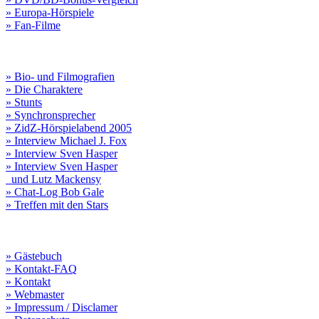
» Europa-Hörspiele
» Fan-Filme
» Bio- und Filmografien
» Die Charaktere
» Stunts
» Synchronsprecher
» ZidZ-Hörspielabend 2005
» Interview Michael J. Fox
» Interview Sven Hasper
» Interview Sven Hasper
und Lutz Mackensy
» Chat-Log Bob Gale
» Treffen mit den Stars
» Gästebuch
» Kontakt-FAQ
» Kontakt
» Webmaster
» Impressum / Disclamer