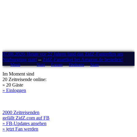
07.08.2026: Heute vor 22 Jahren fand das ZidZ-Fantreffen am
Nürburgring statt!
--
ZidZ-Fanartikel bei Amazon.de bestellen!
Menü
Start
Forum
Drehorte
Stars
Im Moment sind
20 Zeitreisende online:
» 20 Gäste
» Einloggen
2000 Zeitreisenden
gefällt ZidZ.com auf FB
» FB-Updates ansehen
» jetzt Fan werden