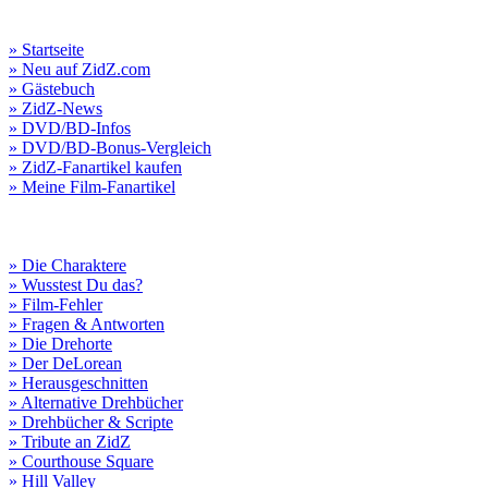
» Startseite
» Neu auf ZidZ.com
» Gästebuch
» ZidZ-News
» DVD/BD-Infos
» DVD/BD-Bonus-Vergleich
» ZidZ-Fanartikel kaufen
» Meine Film-Fanartikel
» Die Charaktere
» Wusstest Du das?
» Film-Fehler
» Fragen & Antworten
» Die Drehorte
» Der DeLorean
» Herausgeschnitten
» Alternative Drehbücher
» Drehbücher & Scripte
» Tribute an ZidZ
» Courthouse Square
» Hill Valley