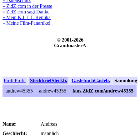
» Datenschutz
» ZidZ.com in der Presse
» ZidZ.com sagt Danke
» Mein K.I.T.T.-Replika
» Meine Film-Fanartikel
© 2001-2026
GrandmasterA
Profil
Profil
Steckbrief
Steckb.
Gästebuch
Gästeb.
Sammlung
S
andrew45355
andrew45355
fans.ZidZ.com/andrew45355
Name:
Andreas
Geschlecht:
männlich