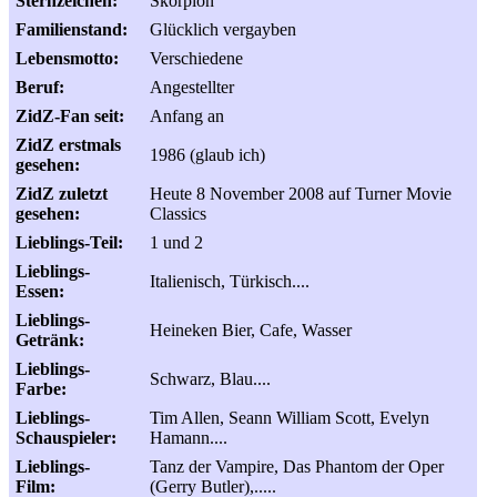
Sternzeichen:
Skorpion
Familienstand:
Glücklich vergayben
Lebensmotto:
Verschiedene
Beruf:
Angestellter
ZidZ-Fan seit:
Anfang an
ZidZ erstmals
1986 (glaub ich)
gesehen:
ZidZ zuletzt
Heute 8 November 2008 auf Turner Movie
gesehen:
Classics
Lieblings-Teil:
1 und 2
Lieblings-
Italienisch, Türkisch....
Essen:
Lieblings-
Heineken Bier, Cafe, Wasser
Getränk:
Lieblings-
Schwarz, Blau....
Farbe:
Lieblings-
Tim Allen, Seann William Scott, Evelyn
Schauspieler:
Hamann....
Lieblings-
Tanz der Vampire, Das Phantom der Oper
Film:
(Gerry Butler),.....