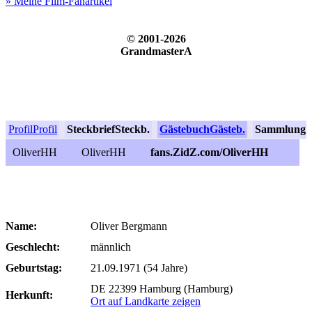
» Meine Film-Fanartikel
© 2001-2026
GrandmasterA
Profil
Profil
Steckbrief
Steckb.
Gästebuch
Gästeb.
Sammlung
S
OliverHH
OliverHH
fans.ZidZ.com/OliverHH
Name:
Oliver Bergmann
Geschlecht:
männlich
Geburtstag:
21.09.1971 (54 Jahre)
DE 22399 Hamburg (Hamburg)
Herkunft:
Ort auf Landkarte zeigen