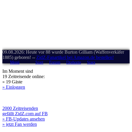
09.08.2026: Heute vor 88 wurde Burton Gilliam (Waffenverkäfer
1885) geboren! --
ZidZ-Fanartikel bei Amazon.de bestellen!
Menü
Start
Forum
Drehorte
Stars
Im Moment sind
19 Zeitreisende online:
» 19 Gäste
» Einloggen
2000 Zeitreisenden
gefällt ZidZ.com auf FB
» FB-Updates ansehen
» jetzt Fan werden