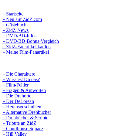
» Startseite
» Neu auf ZidZ.com
» Gästebuch
» ZidZ-News
» DVD/BD-Infos
» DVD/BD-Bonus-Vergleich
» ZidZ-Fanartikel kaufen
» Meine Film-Fanartikel
» Die Charaktere
» Wusstest Du das?
» Film-Fehler
» Fragen & Antworten
» Die Drehorte
» Der DeLorean
» Herausgeschnitten
» Alternative Drehbücher
» Drehbücher & Scripte
» Tribute an ZidZ
» Courthouse Square
» Hill Valley