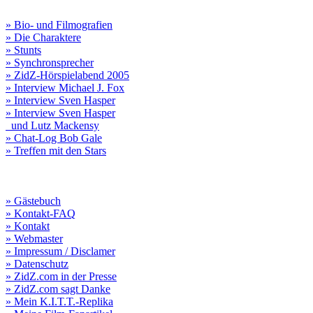
» Bio- und Filmografien
» Die Charaktere
» Stunts
» Synchronsprecher
» ZidZ-Hörspielabend 2005
» Interview Michael J. Fox
» Interview Sven Hasper
» Interview Sven Hasper
und Lutz Mackensy
» Chat-Log Bob Gale
» Treffen mit den Stars
» Gästebuch
» Kontakt-FAQ
» Kontakt
» Webmaster
» Impressum / Disclamer
» Datenschutz
» ZidZ.com in der Presse
» ZidZ.com sagt Danke
» Mein K.I.T.T.-Replika