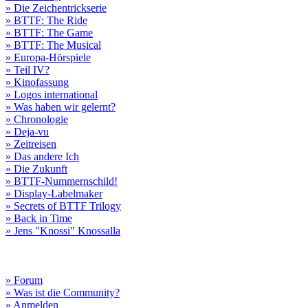
» Die Zeichentrickserie
» BTTF: The Ride
» BTTF: The Game
» BTTF: The Musical
» Europa-Hörspiele
» Teil IV?
» Kinofassung
» Logos international
» Was haben wir gelernt?
» Chronologie
» Deja-vu
» Zeitreisen
» Das andere Ich
» Die Zukunft
» BTTF-Nummernschild!
» Display-Labelmaker
» Secrets of BTTF Trilogy
» Back in Time
» Jens "Knossi" Knossalla
» Forum
» Was ist die Community?
» Anmelden