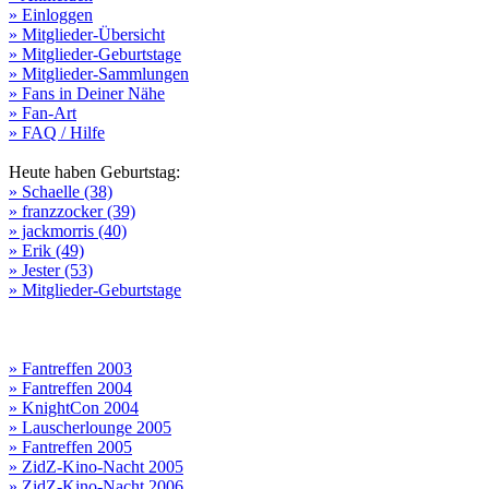
» Einloggen
» Mitglieder-Übersicht
» Mitglieder-Geburtstage
» Mitglieder-Sammlungen
» Fans in Deiner Nähe
» Fan-Art
» FAQ / Hilfe
Heute haben Geburtstag:
» Schaelle (38)
» franzzocker (39)
» jackmorris (40)
» Erik (49)
» Jester (53)
» Mitglieder-Geburtstage
» Fantreffen 2003
» Fantreffen 2004
» KnightCon 2004
» Lauscherlounge 2005
» Fantreffen 2005
» ZidZ-Kino-Nacht 2005
» ZidZ-Kino-Nacht 2006