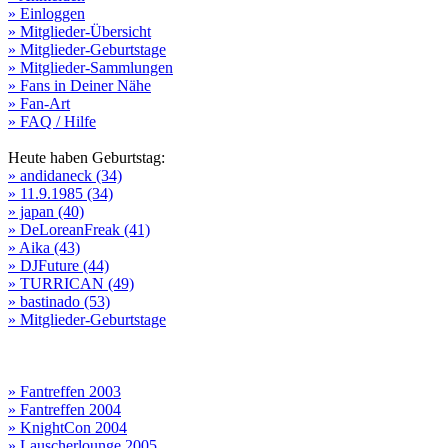
» Einloggen
» Mitglieder-Übersicht
» Mitglieder-Geburtstage
» Mitglieder-Sammlungen
» Fans in Deiner Nähe
» Fan-Art
» FAQ / Hilfe
Heute haben Geburtstag:
» andidaneck (34)
» 11.9.1985 (34)
» japan (40)
» DeLoreanFreak (41)
» Aika (43)
» DJFuture (44)
» TURRICAN (49)
» bastinado (53)
» Mitglieder-Geburtstage
» Fantreffen 2003
» Fantreffen 2004
» KnightCon 2004
» Lauscherlounge 2005