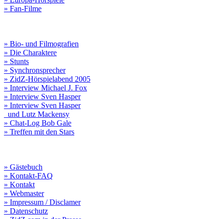
» Fan-Filme
» Bio- und Filmografien
» Die Charaktere
» Stunts
» Synchronsprecher
» ZidZ-Hörspielabend 2005
» Interview Michael J. Fox
» Interview Sven Hasper
» Interview Sven Hasper
und Lutz Mackensy
» Chat-Log Bob Gale
» Treffen mit den Stars
» Gästebuch
» Kontakt-FAQ
» Kontakt
» Webmaster
» Impressum / Disclamer
» Datenschutz