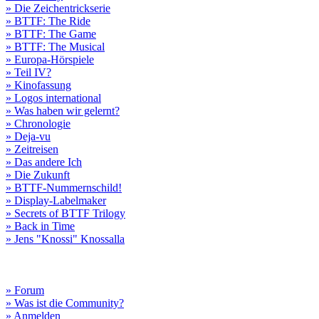
» Die Zeichentrickserie
» BTTF: The Ride
» BTTF: The Game
» BTTF: The Musical
» Europa-Hörspiele
» Teil IV?
» Kinofassung
» Logos international
» Was haben wir gelernt?
» Chronologie
» Deja-vu
» Zeitreisen
» Das andere Ich
» Die Zukunft
» BTTF-Nummernschild!
» Display-Labelmaker
» Secrets of BTTF Trilogy
» Back in Time
» Jens "Knossi" Knossalla
» Forum
» Was ist die Community?
» Anmelden