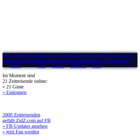
Jetzt offizielle Fanartikel zur "Zurück in die Zukunft"-Trilogie bei
Amazon.de bestellen und diese Seite unterstützen! (» Übersicht)
Menü
Start
Forum
Drehorte
Stars
Im Moment sind
21 Zeitreisende online:
» 21 Gäste
» Einloggen
2000 Zeitreisenden
gefällt ZidZ.com auf FB
» FB-Updates ansehen
» jetzt Fan werden