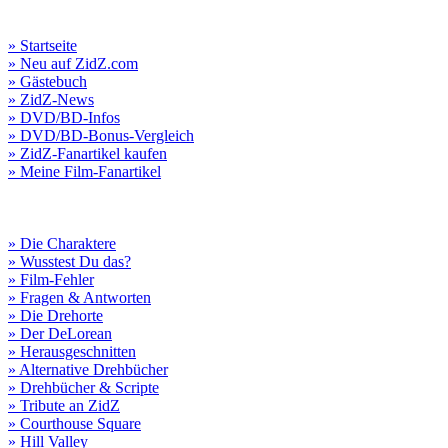
» Startseite
» Neu auf ZidZ.com
» Gästebuch
» ZidZ-News
» DVD/BD-Infos
» DVD/BD-Bonus-Vergleich
» ZidZ-Fanartikel kaufen
» Meine Film-Fanartikel
» Die Charaktere
» Wusstest Du das?
» Film-Fehler
» Fragen & Antworten
» Die Drehorte
» Der DeLorean
» Herausgeschnitten
» Alternative Drehbücher
» Drehbücher & Scripte
» Tribute an ZidZ
» Courthouse Square
» Hill Valley