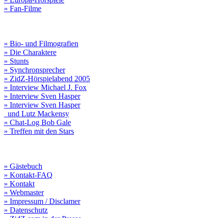
» Fan-Filme
» Bio- und Filmografien
» Die Charaktere
» Stunts
» Synchronsprecher
» ZidZ-Hörspielabend 2005
» Interview Michael J. Fox
» Interview Sven Hasper
» Interview Sven Hasper
und Lutz Mackensy
» Chat-Log Bob Gale
» Treffen mit den Stars
» Gästebuch
» Kontakt-FAQ
» Kontakt
» Webmaster
» Impressum / Disclamer
» Datenschutz