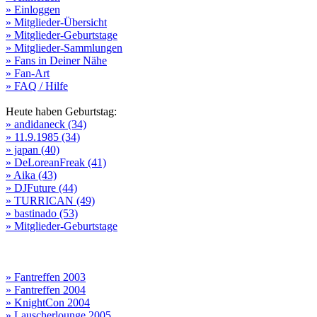
» Einloggen
» Mitglieder-Übersicht
» Mitglieder-Geburtstage
» Mitglieder-Sammlungen
» Fans in Deiner Nähe
» Fan-Art
» FAQ / Hilfe
Heute haben Geburtstag:
» andidaneck (34)
» 11.9.1985 (34)
» japan (40)
» DeLoreanFreak (41)
» Aika (43)
» DJFuture (44)
» TURRICAN (49)
» bastinado (53)
» Mitglieder-Geburtstage
» Fantreffen 2003
» Fantreffen 2004
» KnightCon 2004
» Lauscherlounge 2005