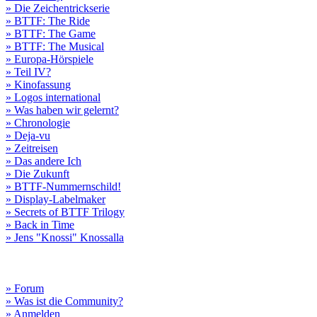
» Die Zeichentrickserie
» BTTF: The Ride
» BTTF: The Game
» BTTF: The Musical
» Europa-Hörspiele
» Teil IV?
» Kinofassung
» Logos international
» Was haben wir gelernt?
» Chronologie
» Deja-vu
» Zeitreisen
» Das andere Ich
» Die Zukunft
» BTTF-Nummernschild!
» Display-Labelmaker
» Secrets of BTTF Trilogy
» Back in Time
» Jens "Knossi" Knossalla
» Forum
» Was ist die Community?
» Anmelden