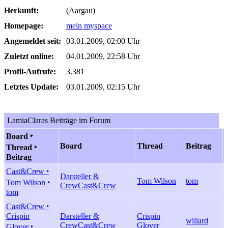
Herkunft:
(Aargau)
Homepage:
mein myspace
Angemeldet seit:
03.01.2009, 02:00 Uhr
Zuletzt online:
04.01.2009, 22:58 Uhr
Profil-Aufrufe:
3.381
Letztes Update:
03.01.2009, 02:15 Uhr
LamiaClaras Beiträge im Forum
Board ‣
Board
Thread
Beitrag
Thread ‣
Beitrag
Cast&Crew ‣
Darsteller &
Tom Wilson
tom
Tom Wilson ‣
Crew
Cast&Crew
tom
Cast&Crew ‣
Crispin
Darsteller &
Crispin
willard
Crew
Cast&Crew
Glover
Glover ‣