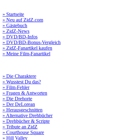
» Startseite
» Neu auf ZidZ.com
» Gästebuch
» ZidZ-News
» DVD/BD-Infos
» DVD/BD-Bonus-Vergleich
» ZidZ-Fanartikel kaufen
» Meine Film-Fanartikel
» Die Charaktere
» Wusstest Du das?
» Film-Fehler
» Fragen & Antworten
» Die Drehorte
» Der DeLorean
» Herausgeschnitten
» Alternative Drehbücher
» Drehbücher & Scripte
» Tribute an ZidZ
» Courthouse Square
» Hill Valley