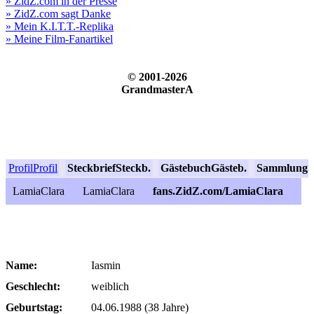
» ZidZ.com in der Presse
» ZidZ.com sagt Danke
» Mein K.I.T.T.-Replika
» Meine Film-Fanartikel
© 2001-2026
GrandmasterA
Profil
Profil
Steckbrief
Steckb.
Gästebuch
Gästeb.
Sammlung
S
LamiaClara
LamiaClara
fans.ZidZ.com/LamiaClara
Name:
Iasmin
Geschlecht:
weiblich
Geburtstag:
04.06.1988 (38 Jahre)