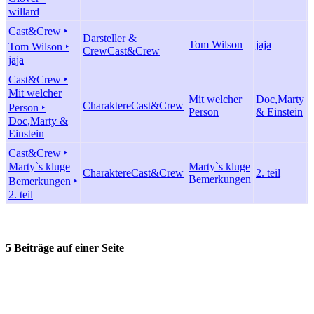
willard
Cast&Crew ‣
Darsteller &
Tom Wilson
jaja
Tom Wilson ‣
Crew
Cast&Crew
jaja
Cast&Crew ‣
Mit welcher
Mit welcher
Doc,Marty
Charaktere
Cast&Crew
Person ‣
Person
& Einstein
Doc,Marty &
Einstein
Cast&Crew ‣
Marty`s kluge
Marty`s kluge
Charaktere
Cast&Crew
2. teil
Bemerkungen
Bemerkungen ‣
2. teil
5 Beiträge auf einer Seite