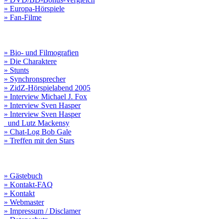
» Europa-Hörspiele
» Fan-Filme
» Bio- und Filmografien
» Die Charaktere
» Stunts
» Synchronsprecher
» ZidZ-Hörspielabend 2005
» Interview Michael J. Fox
» Interview Sven Hasper
» Interview Sven Hasper
und Lutz Mackensy
» Chat-Log Bob Gale
» Treffen mit den Stars
» Gästebuch
» Kontakt-FAQ
» Kontakt
» Webmaster
» Impressum / Disclamer