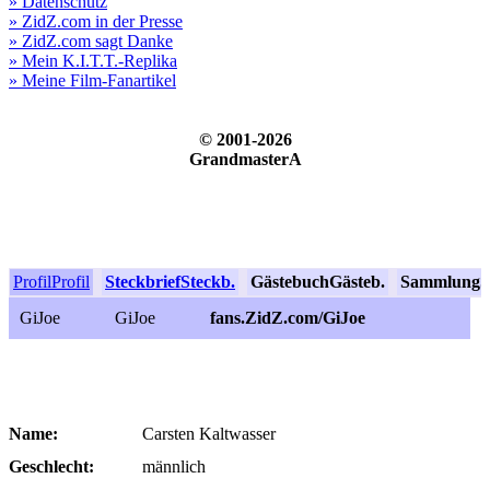
» Datenschutz
» ZidZ.com in der Presse
» ZidZ.com sagt Danke
» Mein K.I.T.T.-Replika
» Meine Film-Fanartikel
© 2001-2026
GrandmasterA
Profil
Profil
Steckbrief
Steckb.
Gästebuch
Gästeb.
Sammlung
S
GiJoe
GiJoe
fans.ZidZ.com/GiJoe
Name:
Carsten Kaltwasser
Geschlecht:
männlich