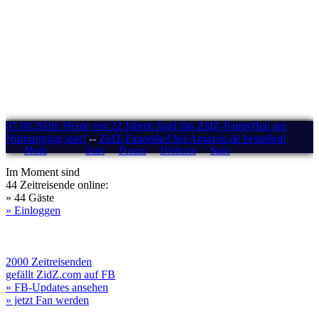
07.08.2026: Heute vor 22 Jahren fand das ZidZ-Fantreffen am
Nürburgring statt!
--
ZidZ-Fanartikel bei Amazon.de bestellen!
Menü
Start
Forum
Drehorte
Stars
Im Moment sind
44 Zeitreisende online:
» 44 Gäste
» Einloggen
2000 Zeitreisenden
gefällt ZidZ.com auf FB
» FB-Updates ansehen
» jetzt Fan werden