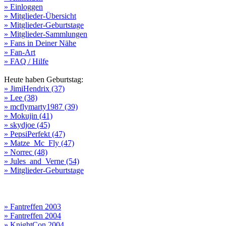
» Einloggen
» Mitglieder-Übersicht
» Mitglieder-Geburtstage
» Mitglieder-Sammlungen
» Fans in Deiner Nähe
» Fan-Art
» FAQ / Hilfe
Heute haben Geburtstag:
» JimiHendrix (37)
» Lee (38)
» mcflymarty1987 (39)
» Mokujin (41)
» skydjoe (45)
» PepsiPerfekt (47)
» Matze_Mc_Fly (47)
» Norrec (48)
» Jules_and_Verne (54)
» Mitglieder-Geburtstage
» Fantreffen 2003
» Fantreffen 2004
» KnightCon 2004