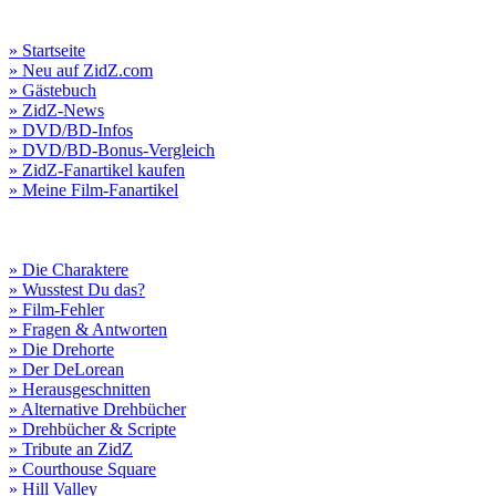
» Startseite
» Neu auf ZidZ.com
» Gästebuch
» ZidZ-News
» DVD/BD-Infos
» DVD/BD-Bonus-Vergleich
» ZidZ-Fanartikel kaufen
» Meine Film-Fanartikel
» Die Charaktere
» Wusstest Du das?
» Film-Fehler
» Fragen & Antworten
» Die Drehorte
» Der DeLorean
» Herausgeschnitten
» Alternative Drehbücher
» Drehbücher & Scripte
» Tribute an ZidZ
» Courthouse Square
» Hill Valley