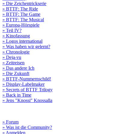
» Die Zeichentrickserie
» BTTF: The Ride
» BTTF: The Game
» BTTF: The Musical
» Europa-Hörspiele
» Teil IV?
» Kinofassung
» Logos international
» Was haben wir gelernt?
» Chronologie
» Deja-vu
» Zeitreisen
» Das andere Ich
» Die Zukunft
» BTTF-Nummernschild!
» Display-Labelmaker
» Secrets of BTTF Trilogy
» Back in Time
» Jens "Knossi" Knossalla
» Forum
» Was ist die Community?
» Anmelden