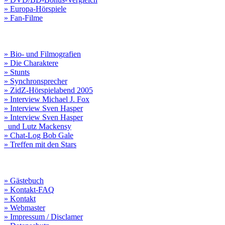
» Europa-Hörspiele
» Fan-Filme
» Bio- und Filmografien
» Die Charaktere
» Stunts
» Synchronsprecher
» ZidZ-Hörspielabend 2005
» Interview Michael J. Fox
» Interview Sven Hasper
» Interview Sven Hasper
und Lutz Mackensy
» Chat-Log Bob Gale
» Treffen mit den Stars
» Gästebuch
» Kontakt-FAQ
» Kontakt
» Webmaster
» Impressum / Disclamer