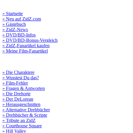
» Startseite
» Neu auf ZidZ.com
» Gästebuch
» ZidZ-News
» DVD/BD-Infos
» DVD/BD-Bonus-Vergleich
» ZidZ-Fanartikel kaufen
» Meine Film-Fanartikel
» Die Charaktere
» Wusstest Du das?
» Film-Fehler
» Fragen & Antworten
» Die Drehorte
» Der DeLorean
» Herausgeschnitten
» Alternative Drehbücher
» Drehbücher & Scripte
» Tribute an ZidZ
» Courthouse Square
» Hill Valley