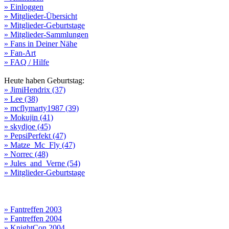
» Einloggen
» Mitglieder-Übersicht
» Mitglieder-Geburtstage
» Mitglieder-Sammlungen
» Fans in Deiner Nähe
» Fan-Art
» FAQ / Hilfe
Heute haben Geburtstag:
» JimiHendrix (37)
» Lee (38)
» mcflymarty1987 (39)
» Mokujin (41)
» skydjoe (45)
» PepsiPerfekt (47)
» Matze_Mc_Fly (47)
» Norrec (48)
» Jules_and_Verne (54)
» Mitglieder-Geburtstage
» Fantreffen 2003
» Fantreffen 2004
» KnightCon 2004