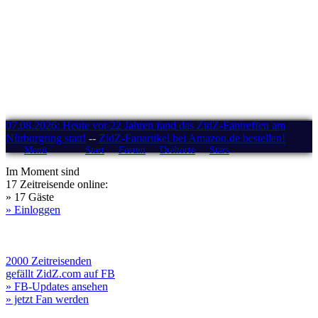
07.08.2026: Heute vor 22 Jahren fand das ZidZ-Fantreffen am
Nürburgring statt!
--
ZidZ-Fanartikel bei Amazon.de bestellen!
Menü
Start
Forum
Drehorte
Stars
Im Moment sind
17 Zeitreisende online:
» 17 Gäste
» Einloggen
2000 Zeitreisenden
gefällt ZidZ.com auf FB
» FB-Updates ansehen
» jetzt Fan werden