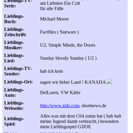
Lieblings-TV-
am Liebsten Ein Colt
Serie:
für alle Fälle
Lieblings-
Michael Moore
Buch:
Lieblings-
Factfiles ( Starwars )
Zeitschrift:
Lieblings-
U2, Simple Minds, the Doors
Musiker:
Lieblings-
Sunday bloody Sunday ( U2 )
Lied:
Lieblings-TV-
hab ich kein
Sender:
Lieblings-Ort:
sagen wir lieber Land ! KANADA
Lieblings-
DelLoren, VW Käfer
Auto:
Lieblings-
http://www.zidz.com
, shortnews.de
Webseite:
Alles was mit dem C64 zutun hat ( hab halt
Lieblings-
meine Jugend damit verbracht.) besonders
Spiel:
mein Lieblingsspiel GIJOE