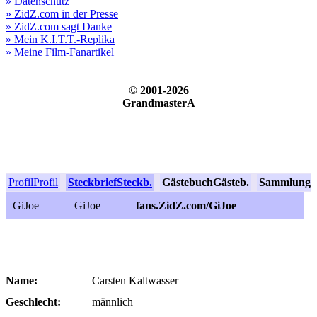
» Datenschutz
» ZidZ.com in der Presse
» ZidZ.com sagt Danke
» Mein K.I.T.T.-Replika
» Meine Film-Fanartikel
© 2001-2026
GrandmasterA
Profil
Profil
Steckbrief
Steckb.
Gästebuch
Gästeb.
Sammlung
S
GiJoe
GiJoe
fans.ZidZ.com/GiJoe
Name:
Carsten Kaltwasser
Geschlecht:
männlich