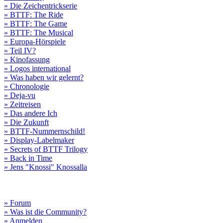
» Die Zeichentrickserie
» BTTF: The Ride
» BTTF: The Game
» BTTF: The Musical
» Europa-Hörspiele
» Teil IV?
» Kinofassung
» Logos international
» Was haben wir gelernt?
» Chronologie
» Deja-vu
» Zeitreisen
» Das andere Ich
» Die Zukunft
» BTTF-Nummernschild!
» Display-Labelmaker
» Secrets of BTTF Trilogy
» Back in Time
» Jens "Knossi" Knossalla
» Forum
» Was ist die Community?
» Anmelden