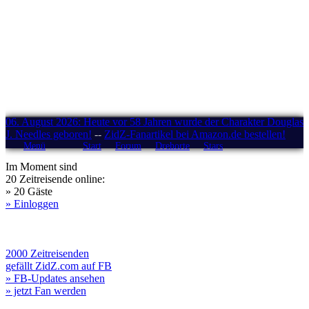
06. August 2026: Heute vor 58 Jahren wurde der Charakter Douglas
J. Needles geboren!
--
ZidZ-Fanartikel bei Amazon.de bestellen!
Menü
Start
Forum
Drehorte
Stars
Im Moment sind
20 Zeitreisende online:
» 20 Gäste
» Einloggen
2000 Zeitreisenden
gefällt ZidZ.com auf FB
» FB-Updates ansehen
» jetzt Fan werden