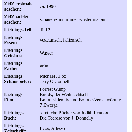
ZidZ erstmals
ca. 1990
gesehen:
ZidZ zuletzt
schaue es mir immer wieder mal an
gesehen:
Lieblings-Teil:
Teil 2
Lieblings-
vegetarisch, italienisch
Essen:
Lieblings-
Wasser
Getränk:
Lieblings-
grün
Farbe:
Lieblings-
Michael J.Fox
Schauspieler:
Jerry O'Connell
Forrest Gump
Lieblings-
Buddy, der Weihnachtself
Film:
Bourne-Identity und Bourne-Verschwörung
7 Zwerge
Lieblings-
sämtliche Bücher von Judith Lennox
Buch:
Die Teerose von J. Donnelly
Lieblings-
Ecos, Adesso
Zeitschrift: