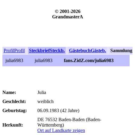
© 2001-2026
GrandmasterA
Profil
Profil
Steckbrief
Steckb.
Gästebuch
Gästeb.
Sammlung
S
julia6983
julia6983
fans.ZidZ.com/julia6983
Name:
Julia
Geschlecht:
weiblich
Geburtstag:
06.09.1983 (42 Jahre)
DE 76532 Baden-Baden (Baden-
Herkunft:
Württemberg)
Ort auf Landkarte zeigen