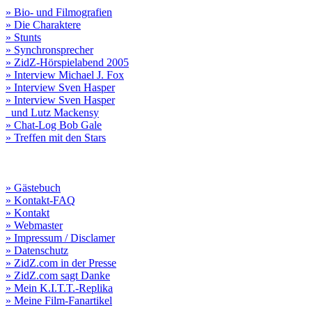
» Bio- und Filmografien
» Die Charaktere
» Stunts
» Synchronsprecher
» ZidZ-Hörspielabend 2005
» Interview Michael J. Fox
» Interview Sven Hasper
» Interview Sven Hasper
und Lutz Mackensy
» Chat-Log Bob Gale
» Treffen mit den Stars
» Gästebuch
» Kontakt-FAQ
» Kontakt
» Webmaster
» Impressum / Disclamer
» Datenschutz
» ZidZ.com in der Presse
» ZidZ.com sagt Danke
» Mein K.I.T.T.-Replika
» Meine Film-Fanartikel