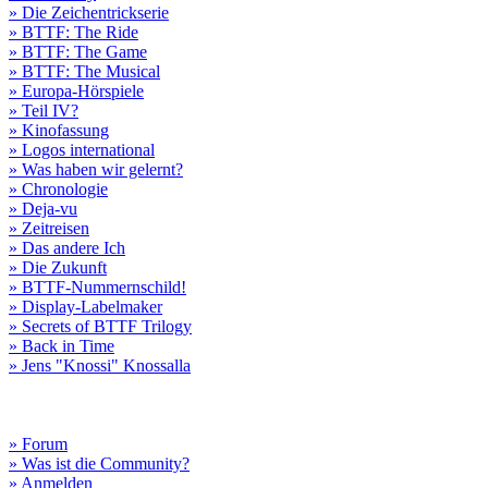
» Die Zeichentrickserie
» BTTF: The Ride
» BTTF: The Game
» BTTF: The Musical
» Europa-Hörspiele
» Teil IV?
» Kinofassung
» Logos international
» Was haben wir gelernt?
» Chronologie
» Deja-vu
» Zeitreisen
» Das andere Ich
» Die Zukunft
» BTTF-Nummernschild!
» Display-Labelmaker
» Secrets of BTTF Trilogy
» Back in Time
» Jens "Knossi" Knossalla
» Forum
» Was ist die Community?
» Anmelden