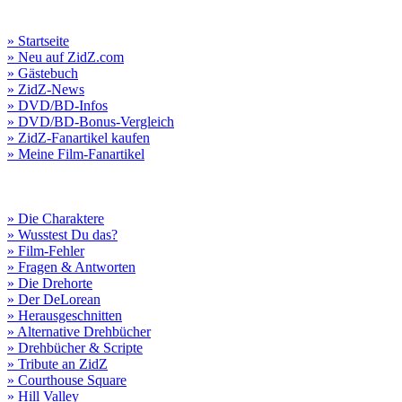
» Startseite
» Neu auf ZidZ.com
» Gästebuch
» ZidZ-News
» DVD/BD-Infos
» DVD/BD-Bonus-Vergleich
» ZidZ-Fanartikel kaufen
» Meine Film-Fanartikel
» Die Charaktere
» Wusstest Du das?
» Film-Fehler
» Fragen & Antworten
» Die Drehorte
» Der DeLorean
» Herausgeschnitten
» Alternative Drehbücher
» Drehbücher & Scripte
» Tribute an ZidZ
» Courthouse Square
» Hill Valley