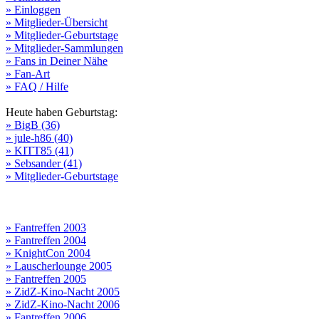
» Einloggen
» Mitglieder-Übersicht
» Mitglieder-Geburtstage
» Mitglieder-Sammlungen
» Fans in Deiner Nähe
» Fan-Art
» FAQ / Hilfe
Heute haben Geburtstag:
» BigB (36)
» jule-h86 (40)
» KITT85 (41)
» Sebsander (41)
» Mitglieder-Geburtstage
» Fantreffen 2003
» Fantreffen 2004
» KnightCon 2004
» Lauscherlounge 2005
» Fantreffen 2005
» ZidZ-Kino-Nacht 2005
» ZidZ-Kino-Nacht 2006
» Fantreffen 2006