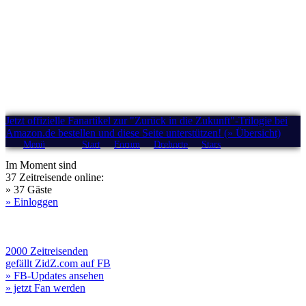
Jetzt offizielle Fanartikel zur "Zurück in die Zukunft"-Trilogie bei
Amazon.de bestellen und diese Seite unterstützen! (» Übersicht)
Menü
Start
Forum
Drehorte
Stars
Im Moment sind
37 Zeitreisende online:
» 37 Gäste
» Einloggen
2000 Zeitreisenden
gefällt ZidZ.com auf FB
» FB-Updates ansehen
» jetzt Fan werden