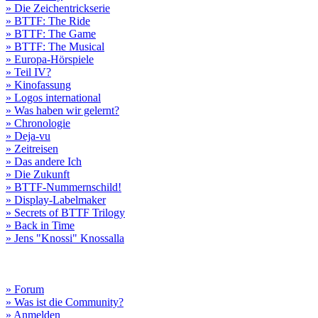
» Die Zeichentrickserie
» BTTF: The Ride
» BTTF: The Game
» BTTF: The Musical
» Europa-Hörspiele
» Teil IV?
» Kinofassung
» Logos international
» Was haben wir gelernt?
» Chronologie
» Deja-vu
» Zeitreisen
» Das andere Ich
» Die Zukunft
» BTTF-Nummernschild!
» Display-Labelmaker
» Secrets of BTTF Trilogy
» Back in Time
» Jens "Knossi" Knossalla
» Forum
» Was ist die Community?
» Anmelden