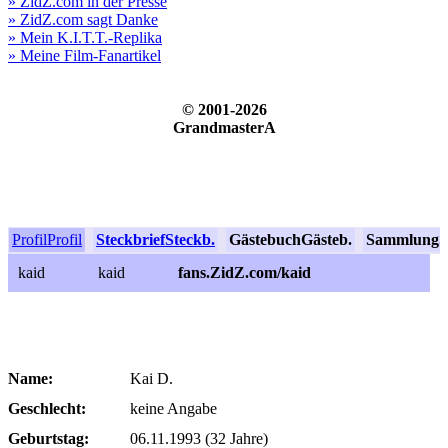
» ZidZ.com in der Presse
» ZidZ.com sagt Danke
» Mein K.I.T.T.-Replika
» Meine Film-Fanartikel
© 2001-2026
GrandmasterA
Profil
Profil
Steckbrief
Steckb.
Gästebuch
Gästeb.
Sammlung
S
kaid
kaid
fans.ZidZ.com/kaid
Name:
Kai D.
Geschlecht:
keine Angabe
Geburtstag:
06.11.1993 (32 Jahre)