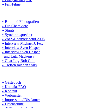
» Fan-Filme
» Bio- und Filmografien
» Die Charaktere
» Stunts
» Synchronsprecher
» ZidZ-Hörspielabend 2005
» Interview Michael J. Fox
» Interview Sven Hasper
» Interview Sven Hasper
und Lutz Mackensy
» Chat-Log Bob Gale
» Treffen mit den Stars
» Gästebuch
» Kontakt-FAQ
» Kontakt
» Webmaster
» Impressum / Disclamer
» Datenschutz