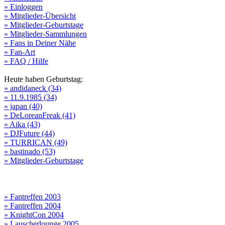
» Einloggen
» Mitglieder-Übersicht
» Mitglieder-Geburtstage
» Mitglieder-Sammlungen
» Fans in Deiner Nähe
» Fan-Art
» FAQ / Hilfe
Heute haben Geburtstag:
» andidaneck (34)
» 11.9.1985 (34)
» japan (40)
» DeLoreanFreak (41)
» Aika (43)
» DJFuture (44)
» TURRICAN (49)
» bastinado (53)
» Mitglieder-Geburtstage
» Fantreffen 2003
» Fantreffen 2004
» KnightCon 2004
» Lauscherlounge 2005