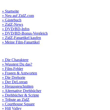
» Startseite
» Neu auf ZidZ.com
» Gästebuch
» ZidZ-News
» DVD/BD-Infos
» DVD/BD-Bonus-Vergleich
» ZidZ-Fanartikel kaufen
» Meine Film-Fanartikel
» Die Charaktere
» Wusstest Du das?
» Film-Fehler
» Fragen & Antworten
» Die Drehorte
» Der DeLorean
» Herausgeschnitten
» Alternative Drehbücher
» Drehbücher & Scripte
» Tribute an ZidZ
» Courthouse Square
» Hill Valley