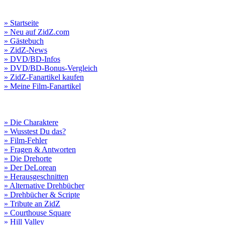
» Startseite
» Neu auf ZidZ.com
» Gästebuch
» ZidZ-News
» DVD/BD-Infos
» DVD/BD-Bonus-Vergleich
» ZidZ-Fanartikel kaufen
» Meine Film-Fanartikel
» Die Charaktere
» Wusstest Du das?
» Film-Fehler
» Fragen & Antworten
» Die Drehorte
» Der DeLorean
» Herausgeschnitten
» Alternative Drehbücher
» Drehbücher & Scripte
» Tribute an ZidZ
» Courthouse Square
» Hill Valley