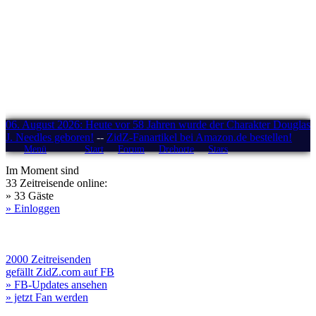
06. August 2026: Heute vor 58 Jahren wurde der Charakter Douglas
J. Needles geboren!
--
ZidZ-Fanartikel bei Amazon.de bestellen!
Menü
Start
Forum
Drehorte
Stars
Im Moment sind
33 Zeitreisende online:
» 33 Gäste
» Einloggen
2000 Zeitreisenden
gefällt ZidZ.com auf FB
» FB-Updates ansehen
» jetzt Fan werden