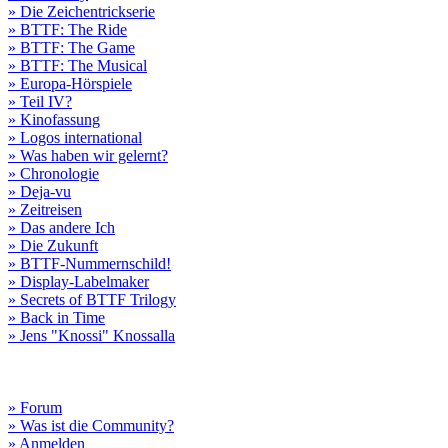
» Die Zeichentrickserie
» BTTF: The Ride
» BTTF: The Game
» BTTF: The Musical
» Europa-Hörspiele
» Teil IV?
» Kinofassung
» Logos international
» Was haben wir gelernt?
» Chronologie
» Deja-vu
» Zeitreisen
» Das andere Ich
» Die Zukunft
» BTTF-Nummernschild!
» Display-Labelmaker
» Secrets of BTTF Trilogy
» Back in Time
» Jens "Knossi" Knossalla
» Forum
» Was ist die Community?
» Anmelden