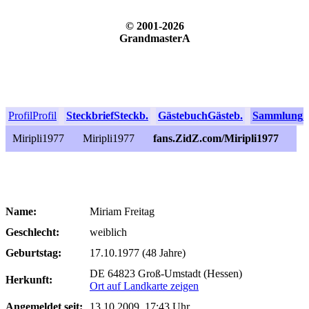
© 2001-2026
GrandmasterA
Profil
Profil
Steckbrief
Steckb.
Gästebuch
Gästeb.
Sammlung
S
Miripli1977
Miripli1977
fans.ZidZ.com/Miripli1977
Name:
Miriam Freitag
Geschlecht:
weiblich
Geburtstag:
17.10.1977 (48 Jahre)
DE 64823 Groß-Umstadt (Hessen)
Herkunft:
Ort auf Landkarte zeigen
Angemeldet seit:
13.10.2009, 17:43 Uhr