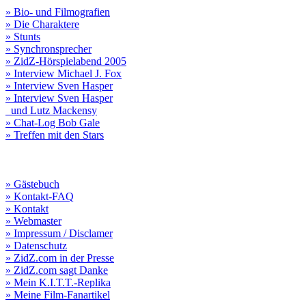
» Bio- und Filmografien
» Die Charaktere
» Stunts
» Synchronsprecher
» ZidZ-Hörspielabend 2005
» Interview Michael J. Fox
» Interview Sven Hasper
» Interview Sven Hasper
und Lutz Mackensy
» Chat-Log Bob Gale
» Treffen mit den Stars
» Gästebuch
» Kontakt-FAQ
» Kontakt
» Webmaster
» Impressum / Disclamer
» Datenschutz
» ZidZ.com in der Presse
» ZidZ.com sagt Danke
» Mein K.I.T.T.-Replika
» Meine Film-Fanartikel