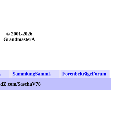
© 2001-2026
GrandmasterA
.
Sammlung
Samml.
Forenbeiträge
Forum
ZidZ.com/SaschaV78