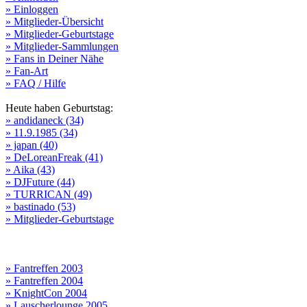
» Einloggen
» Mitglieder-Übersicht
» Mitglieder-Geburtstage
» Mitglieder-Sammlungen
» Fans in Deiner Nähe
» Fan-Art
» FAQ / Hilfe
Heute haben Geburtstag:
» andidaneck (34)
» 11.9.1985 (34)
» japan (40)
» DeLoreanFreak (41)
» Aika (43)
» DJFuture (44)
» TURRICAN (49)
» bastinado (53)
» Mitglieder-Geburtstage
» Fantreffen 2003
» Fantreffen 2004
» KnightCon 2004
» Lauscherlounge 2005