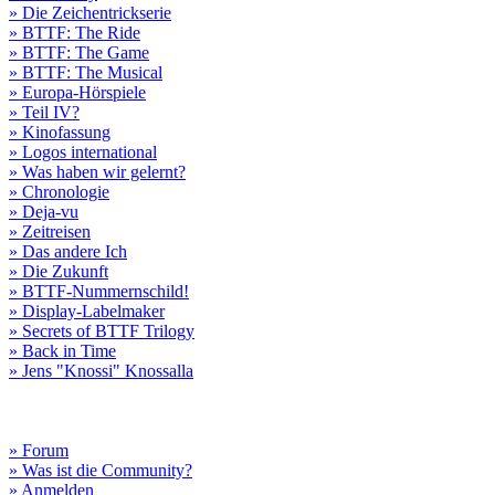
» Die Zeichentrickserie
» BTTF: The Ride
» BTTF: The Game
» BTTF: The Musical
» Europa-Hörspiele
» Teil IV?
» Kinofassung
» Logos international
» Was haben wir gelernt?
» Chronologie
» Deja-vu
» Zeitreisen
» Das andere Ich
» Die Zukunft
» BTTF-Nummernschild!
» Display-Labelmaker
» Secrets of BTTF Trilogy
» Back in Time
» Jens "Knossi" Knossalla
» Forum
» Was ist die Community?
» Anmelden