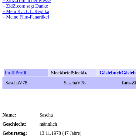
» ZidZ.com in der Presse
» ZidZ.com sagt Danke
» Mein K.I.T.T.-Replika
» Meine Film-Fanartikel
Profil
Profil
Steckbrief
Steckb.
Gästebuch
Gästeb
SaschaV78
SaschaV78
fans.
Name:
Sascha
Geschlecht:
männlich
Geburtstag:
13.11.1978 (47 Jahre)