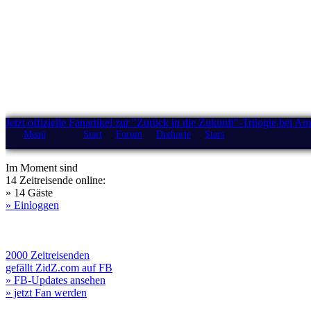
Jetzt offizielle Fanartikel zur "Zurück in die Zukunft"-Trilogie bei A
Menü
Start
Forum
Drehorte
Stars
Im Moment sind
14 Zeitreisende online:
» 14 Gäste
» Einloggen
2000 Zeitreisenden
gefällt ZidZ.com auf FB
» FB-Updates ansehen
» jetzt Fan werden