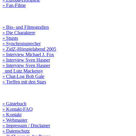
» Fan-Filme
» Bio- und Filmografien
» Die Charaktere
» Stunts
» Synchronsprecher
» ZidZ-Hörspielabend 2005
» Interview Michael J. Fox
» Interview Sven Hasper
» Interview Sven Hasper
und Lutz Mackensy
» Chat-Log Bob Gale
» Treffen mit den Stars
» Gästebuch
» Kontakt-FAQ
» Kontakt
» Webmaster
» Impressum / Disclamer
» Datenschutz