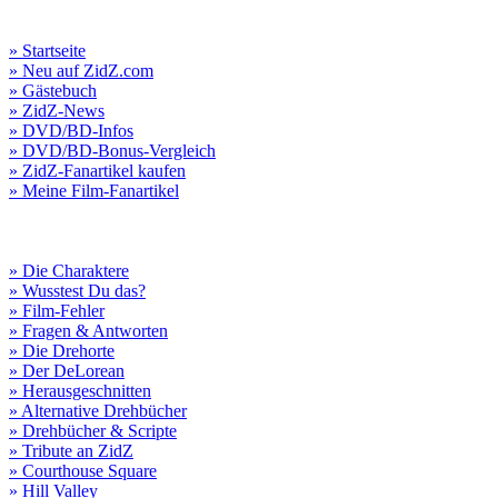
» Startseite
» Neu auf ZidZ.com
» Gästebuch
» ZidZ-News
» DVD/BD-Infos
» DVD/BD-Bonus-Vergleich
» ZidZ-Fanartikel kaufen
» Meine Film-Fanartikel
» Die Charaktere
» Wusstest Du das?
» Film-Fehler
» Fragen & Antworten
» Die Drehorte
» Der DeLorean
» Herausgeschnitten
» Alternative Drehbücher
» Drehbücher & Scripte
» Tribute an ZidZ
» Courthouse Square
» Hill Valley