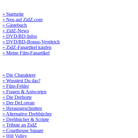
» Startseite
» Neu auf ZidZ.com
» Gästebuch
» ZidZ-News
» DVD/BD-Infos
» DVD/BD-Bonus-Vergleich
» ZidZ-Fanartikel kaufen
» Meine Film-Fanartikel
» Die Charaktere
» Wusstest Du das?
» Film-Fehler
» Fragen & Antworten
» Die Drehorte
» Der DeLorean
» Herausgeschnitten
» Alternative Drehbücher
» Drehbücher & Scripte
» Tribute an ZidZ
» Courthouse Square
» Hill Valley