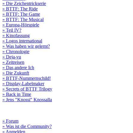
» Die Zeichentrickserie
» BTTF: The Ride
» BTTF: The Game
» BTTF: The Musical
» Europa-Hörspiele
» Teil IV?
» Kinofassung
» Logos international
» Was haben wir gelernt?
» Chronologie
» Deja-vu
» Zeitreisen
» Das andere Ich
» Die Zukunft
» BTTF-Nummernschild!
» Display-Labelmaker
» Secrets of BTTF Trilogy
» Back in Time
» Jens "Knossi" Knossalla
» Forum
» Was ist die Community?
» Anmelden