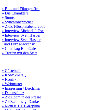
» Bio- und Filmografien
» Die Charaktere
» Stunts
» Synchronsprecher
» ZidZ-Hörspielabend 2005
» Interview Michael J. Fox
» Interview Sven Hasper
» Interview Sven Hasper
und Lutz Mackensy
» Chat-Log Bob Gale
» Treffen mit den Stars
» Gästebuch
» Kontakt-FAQ
» Kontakt
» Webmaster
» Impressum / Disclamer
» Datenschutz
» ZidZ.com in der Presse
» ZidZ.com sagt Danke
» Mein K.I.T.T.-Replika