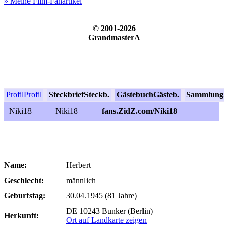
» Meine Film-Fanartikel
© 2001-2026
GrandmasterA
Profil
Profil
Steckbrief
Steckb.
Gästebuch
Gästeb.
Sammlung
S
Niki18
Niki18
fans.ZidZ.com/Niki18
Name:
Herbert
Geschlecht:
männlich
Geburtstag:
30.04.1945 (81 Jahre)
DE 10243 Bunker (Berlin)
Herkunft:
Ort auf Landkarte zeigen