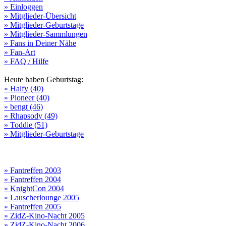
» Einloggen
» Mitglieder-Übersicht
» Mitglieder-Geburtstage
» Mitglieder-Sammlungen
» Fans in Deiner Nähe
» Fan-Art
» FAQ / Hilfe
Heute haben Geburtstag:
» Halfy (40)
» Pioneer (40)
» bengt (46)
» Rhapsody (49)
» Toddie (51)
» Mitglieder-Geburtstage
» Fantreffen 2003
» Fantreffen 2004
» KnightCon 2004
» Lauscherlounge 2005
» Fantreffen 2005
» ZidZ-Kino-Nacht 2005
» ZidZ-Kino-Nacht 2006