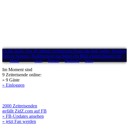
10.08.2026: Vor 30 Jahren zerstört ein Feuer die Hill Valley Western
Sets in Sonora ( Kalifornien) nachdem ein Blitz eingeschlagen ist!
Menü
Start
Forum
Drehorte
Stars
Im Moment sind
9 Zeitreisende online:
» 9 Gäste
» Einloggen
2000 Zeitreisenden
gefällt ZidZ.com auf FB
» FB-Updates ansehen
» jetzt Fan werden