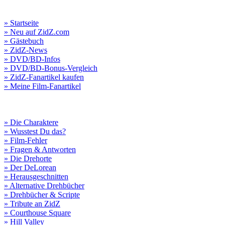
» Startseite
» Neu auf ZidZ.com
» Gästebuch
» ZidZ-News
» DVD/BD-Infos
» DVD/BD-Bonus-Vergleich
» ZidZ-Fanartikel kaufen
» Meine Film-Fanartikel
» Die Charaktere
» Wusstest Du das?
» Film-Fehler
» Fragen & Antworten
» Die Drehorte
» Der DeLorean
» Herausgeschnitten
» Alternative Drehbücher
» Drehbücher & Scripte
» Tribute an ZidZ
» Courthouse Square
» Hill Valley