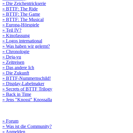
» Die Zeichentrickserie
» BTTF: The Ride
» BTTF: The Game
» BTTF: The Musical
» Europa-Hörspiele
» Teil IV?
» Kinofassung
» Logos international
» Was haben wir gelernt?
» Chronologie
» Deja-vu
» Zeitreisen
» Das andere Ich
» Die Zukunft
» BTTF-Nummernschild!
» Display-Labelmaker
» Secrets of BTTF Trilogy
» Back in Time
» Jens "Knossi" Knossalla
» Forum
» Was ist die Community?
» Anmelden