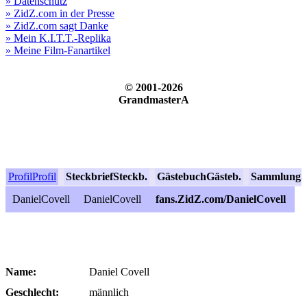
» Datenschutz
» ZidZ.com in der Presse
» ZidZ.com sagt Danke
» Mein K.I.T.T.-Replika
» Meine Film-Fanartikel
© 2001-2026
GrandmasterA
Profil
Profil
Steckbrief
Steckb.
Gästebuch
Gästeb.
Sammlung
S
DanielCovell
DanielCovell
fans.ZidZ.com/DanielCovell
Name:
Daniel Covell
Geschlecht:
männlich