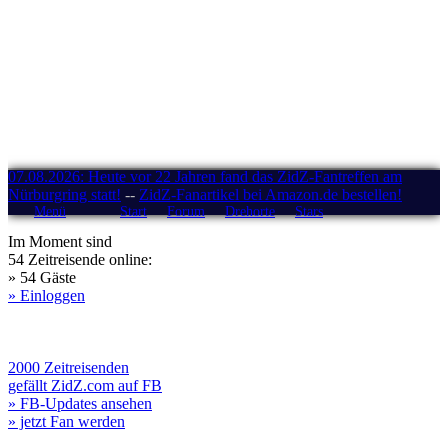
07.08.2026: Heute vor 22 Jahren fand das ZidZ-Fantreffen am
Nürburgring statt!
--
ZidZ-Fanartikel bei Amazon.de bestellen!
Menü
Start
Forum
Drehorte
Stars
Im Moment sind
54 Zeitreisende online:
» 54 Gäste
» Einloggen
2000 Zeitreisenden
gefällt ZidZ.com auf FB
» FB-Updates ansehen
» jetzt Fan werden