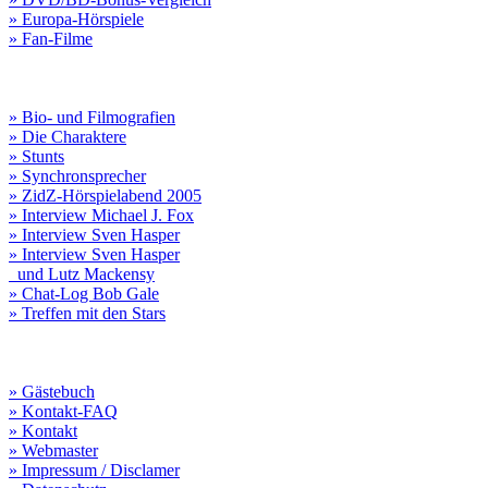
» Europa-Hörspiele
» Fan-Filme
» Bio- und Filmografien
» Die Charaktere
» Stunts
» Synchronsprecher
» ZidZ-Hörspielabend 2005
» Interview Michael J. Fox
» Interview Sven Hasper
» Interview Sven Hasper
und Lutz Mackensy
» Chat-Log Bob Gale
» Treffen mit den Stars
» Gästebuch
» Kontakt-FAQ
» Kontakt
» Webmaster
» Impressum / Disclamer