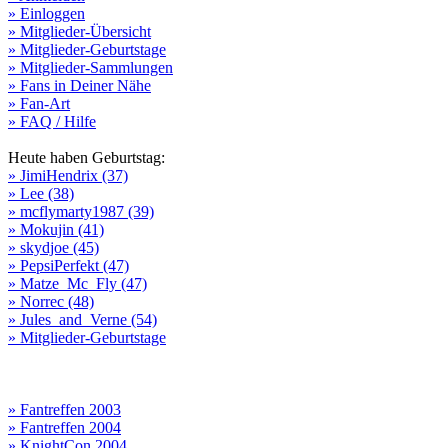
» Einloggen
» Mitglieder-Übersicht
» Mitglieder-Geburtstage
» Mitglieder-Sammlungen
» Fans in Deiner Nähe
» Fan-Art
» FAQ / Hilfe
Heute haben Geburtstag:
» JimiHendrix (37)
» Lee (38)
» mcflymarty1987 (39)
» Mokujin (41)
» skydjoe (45)
» PepsiPerfekt (47)
» Matze_Mc_Fly (47)
» Norrec (48)
» Jules_and_Verne (54)
» Mitglieder-Geburtstage
» Fantreffen 2003
» Fantreffen 2004
» KnightCon 2004