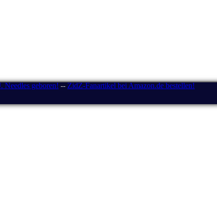
J. Needles geboren!
--
ZidZ-Fanartikel bei Amazon.de bestellen!