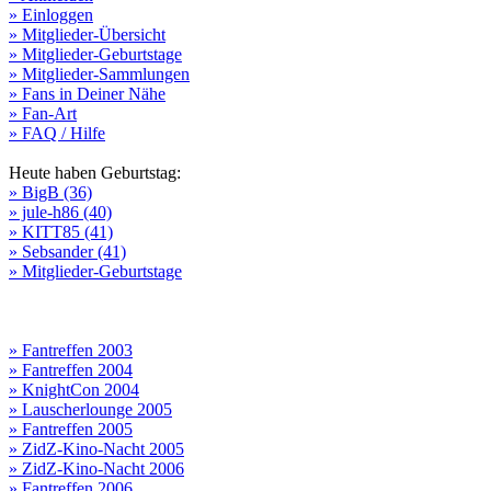
» Einloggen
» Mitglieder-Übersicht
» Mitglieder-Geburtstage
» Mitglieder-Sammlungen
» Fans in Deiner Nähe
» Fan-Art
» FAQ / Hilfe
Heute haben Geburtstag:
» BigB (36)
» jule-h86 (40)
» KITT85 (41)
» Sebsander (41)
» Mitglieder-Geburtstage
» Fantreffen 2003
» Fantreffen 2004
» KnightCon 2004
» Lauscherlounge 2005
» Fantreffen 2005
» ZidZ-Kino-Nacht 2005
» ZidZ-Kino-Nacht 2006
» Fantreffen 2006