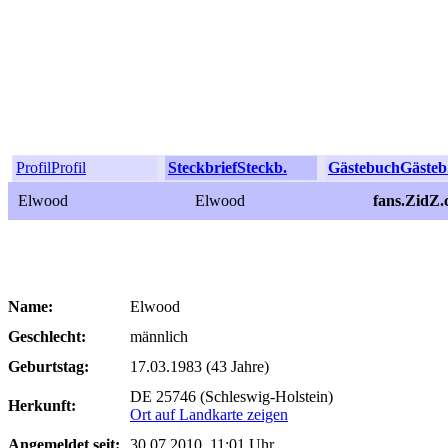
Profil
Profil
Steckbrief
Steckb.
Gästebuch
Gästeb
Elwood
Elwood
fans.ZidZ
Name:
Elwood
Geschlecht:
männlich
Geburtstag:
17.03.1983 (43 Jahre)
DE 25746 (Schleswig-Holstein)
Herkunft:
Ort auf Landkarte zeigen
Angemeldet seit:
30.07.2010, 11:01 Uhr