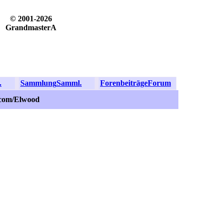
© 2001-2026
GrandmasterA
.
Sammlung
Samml.
Forenbeiträge
Forum
.com/Elwood