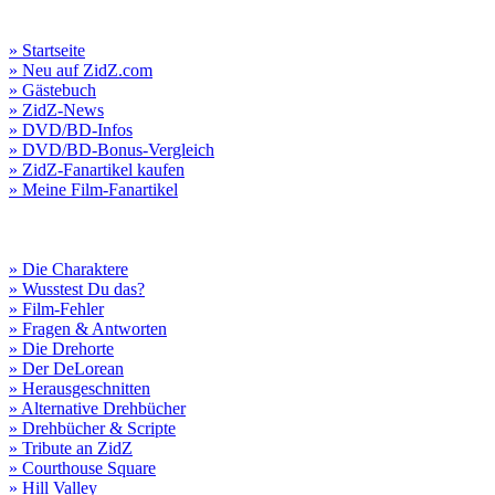
» Startseite
» Neu auf ZidZ.com
» Gästebuch
» ZidZ-News
» DVD/BD-Infos
» DVD/BD-Bonus-Vergleich
» ZidZ-Fanartikel kaufen
» Meine Film-Fanartikel
» Die Charaktere
» Wusstest Du das?
» Film-Fehler
» Fragen & Antworten
» Die Drehorte
» Der DeLorean
» Herausgeschnitten
» Alternative Drehbücher
» Drehbücher & Scripte
» Tribute an ZidZ
» Courthouse Square
» Hill Valley