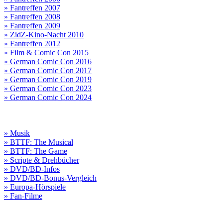
» Fantreffen 2007
» Fantreffen 2008
» Fantreffen 2009
» ZidZ-Kino-Nacht 2010
» Fantreffen 2012
» Film & Comic Con 2015
» German Comic Con 2016
» German Comic Con 2017
» German Comic Con 2019
» German Comic Con 2023
» German Comic Con 2024
» Musik
» BTTF: The Musical
» BTTF: The Game
» Scripte & Drehbücher
» DVD/BD-Infos
» DVD/BD-Bonus-Vergleich
» Europa-Hörspiele
» Fan-Filme