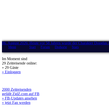
06. August 2026: Heute vor 58 Jahren wurde der Charakter Douglas 
Menü
Start
Forum
Drehorte
Stars
Im Moment sind
29 Zeitreisende online:
» 29 Gäste
» Einloggen
2000 Zeitreisenden
gefällt ZidZ.com auf FB
» FB-Updates ansehen
» jetzt Fan werden