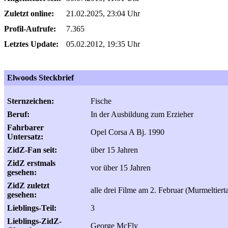
Zuletzt online:
21.02.2025, 23:04 Uhr
Profil-Aufrufe:
7.365
Letztes Update:
05.02.2012, 19:35 Uhr
Elwoods Steckbrief
Sternzeichen:
Fische
Beruf:
In der Ausbildung zum Erzieher
Fahrbarer
Opel Corsa A Bj. 1990
Untersatz:
ZidZ-Fan seit:
über 15 Jahren
ZidZ erstmals
vor über 15 Jahren
gesehen:
ZidZ zuletzt
alle drei Filme am 2. Februar (Murmeltiert
gesehen:
Lieblings-Teil:
3
Lieblings-ZidZ-
George McFly