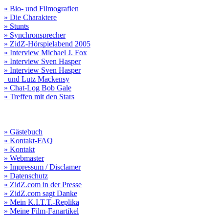
» Bio- und Filmografien
» Die Charaktere
» Stunts
» Synchronsprecher
» ZidZ-Hörspielabend 2005
» Interview Michael J. Fox
» Interview Sven Hasper
» Interview Sven Hasper
und Lutz Mackensy
» Chat-Log Bob Gale
» Treffen mit den Stars
» Gästebuch
» Kontakt-FAQ
» Kontakt
» Webmaster
» Impressum / Disclamer
» Datenschutz
» ZidZ.com in der Presse
» ZidZ.com sagt Danke
» Mein K.I.T.T.-Replika
» Meine Film-Fanartikel