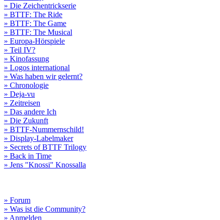
» Die Zeichentrickserie
» BTTF: The Ride
» BTTF: The Game
» BTTF: The Musical
» Europa-Hörspiele
» Teil IV?
» Kinofassung
» Logos international
» Was haben wir gelernt?
» Chronologie
» Deja-vu
» Zeitreisen
» Das andere Ich
» Die Zukunft
» BTTF-Nummernschild!
» Display-Labelmaker
» Secrets of BTTF Trilogy
» Back in Time
» Jens "Knossi" Knossalla
» Forum
» Was ist die Community?
» Anmelden