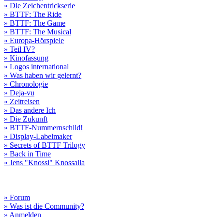
» Die Zeichentrickserie
» BTTF: The Ride
» BTTF: The Game
» BTTF: The Musical
» Europa-Hörspiele
» Teil IV?
» Kinofassung
» Logos international
» Was haben wir gelernt?
» Chronologie
» Deja-vu
» Zeitreisen
» Das andere Ich
» Die Zukunft
» BTTF-Nummernschild!
» Display-Labelmaker
» Secrets of BTTF Trilogy
» Back in Time
» Jens "Knossi" Knossalla
» Forum
» Was ist die Community?
» Anmelden