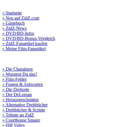
» Startseite
» Neu auf ZidZ.com
» Gästebuch
» ZidZ-News
» DVD/BD-Infos
» DVD/BD-Bonus-Vergleich
» ZidZ-Fanartikel kaufen
» Meine Film-Fanartikel
» Die Charaktere
» Wusstest Du das?
» Film-Fehler
» Fragen & Antworten
» Die Drehorte
» Der DeLorean
» Herausgeschnitten
» Alternative Drehbücher
» Drehbücher & Scripte
» Tribute an ZidZ
» Courthouse Square
» Hill Valley