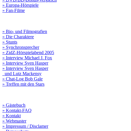
» Europa-Hörspiele
» Fan-Filme
» Bio- und Filmografien
» Die Charaktere
» Stunts
» Synchronsprecher
» ZidZ-Hörspielabend 2005
» Interview Michael J. Fox
» Interview Sven Hasper
» Interview Sven Hasper
und Lutz Mackensy
» Chat-Log Bob Gale
» Treffen mit den Stars
» Gästebuch
» Kontakt-FAQ
» Kontakt
» Webmaster
» Impressum / Disclamer