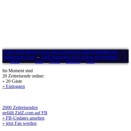
07.08.2026: Heute vor 22 Jahren fand das ZidZ-Fantreffen am
Nürburgring statt!
--
ZidZ-Fanartikel bei Amazon.de bestellen!
Menü
Start
Forum
Drehorte
Stars
Im Moment sind
20 Zeitreisende online:
» 20 Gäste
» Einloggen
2000 Zeitreisenden
gefällt ZidZ.com auf FB
» FB-Updates ansehen
» jetzt Fan werden