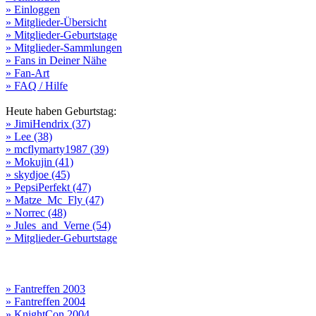
» Einloggen
» Mitglieder-Übersicht
» Mitglieder-Geburtstage
» Mitglieder-Sammlungen
» Fans in Deiner Nähe
» Fan-Art
» FAQ / Hilfe
Heute haben Geburtstag:
» JimiHendrix (37)
» Lee (38)
» mcflymarty1987 (39)
» Mokujin (41)
» skydjoe (45)
» PepsiPerfekt (47)
» Matze_Mc_Fly (47)
» Norrec (48)
» Jules_and_Verne (54)
» Mitglieder-Geburtstage
» Fantreffen 2003
» Fantreffen 2004
» KnightCon 2004