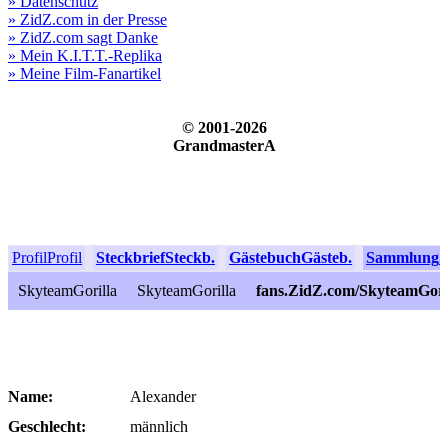
» Datenschutz
» ZidZ.com in der Presse
» ZidZ.com sagt Danke
» Mein K.I.T.T.-Replika
» Meine Film-Fanartikel
© 2001-2026
GrandmasterA
Profil
Profil
Steckbrief
Steckb.
Gästebuch
Gästeb.
Sammlung
S
SkyteamGorilla
SkyteamGorilla
fans.ZidZ.com/SkyteamGori
Name:
Alexander
Geschlecht:
männlich