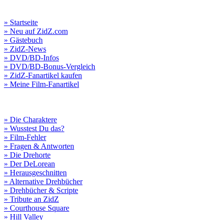
» Startseite
» Neu auf ZidZ.com
» Gästebuch
» ZidZ-News
» DVD/BD-Infos
» DVD/BD-Bonus-Vergleich
» ZidZ-Fanartikel kaufen
» Meine Film-Fanartikel
» Die Charaktere
» Wusstest Du das?
» Film-Fehler
» Fragen & Antworten
» Die Drehorte
» Der DeLorean
» Herausgeschnitten
» Alternative Drehbücher
» Drehbücher & Scripte
» Tribute an ZidZ
» Courthouse Square
» Hill Valley