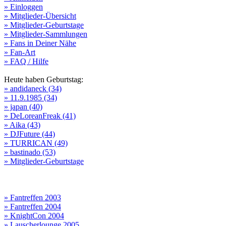
» Einloggen
» Mitglieder-Übersicht
» Mitglieder-Geburtstage
» Mitglieder-Sammlungen
» Fans in Deiner Nähe
» Fan-Art
» FAQ / Hilfe
Heute haben Geburtstag:
» andidaneck (34)
» 11.9.1985 (34)
» japan (40)
» DeLoreanFreak (41)
» Aika (43)
» DJFuture (44)
» TURRICAN (49)
» bastinado (53)
» Mitglieder-Geburtstage
» Fantreffen 2003
» Fantreffen 2004
» KnightCon 2004
» Lauscherlounge 2005