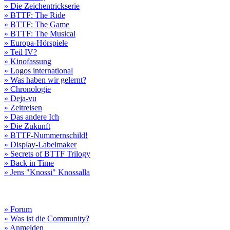
» Die Zeichentrickserie
» BTTF: The Ride
» BTTF: The Game
» BTTF: The Musical
» Europa-Hörspiele
» Teil IV?
» Kinofassung
» Logos international
» Was haben wir gelernt?
» Chronologie
» Deja-vu
» Zeitreisen
» Das andere Ich
» Die Zukunft
» BTTF-Nummernschild!
» Display-Labelmaker
» Secrets of BTTF Trilogy
» Back in Time
» Jens "Knossi" Knossalla
» Forum
» Was ist die Community?
» Anmelden