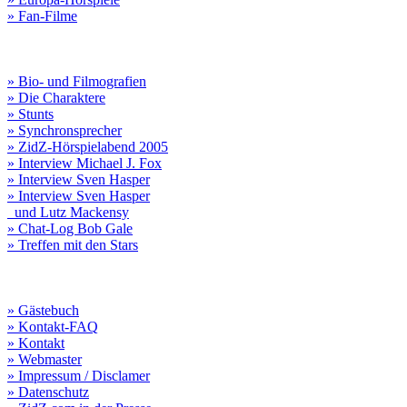
» Fan-Filme
» Bio- und Filmografien
» Die Charaktere
» Stunts
» Synchronsprecher
» ZidZ-Hörspielabend 2005
» Interview Michael J. Fox
» Interview Sven Hasper
» Interview Sven Hasper
und Lutz Mackensy
» Chat-Log Bob Gale
» Treffen mit den Stars
» Gästebuch
» Kontakt-FAQ
» Kontakt
» Webmaster
» Impressum / Disclamer
» Datenschutz