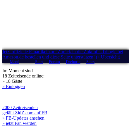
Jetzt offizielle Fanartikel zur "Zurück in die Zukunft"-Trilogie bei
Amazon.de bestellen und diese Seite unterstützen! (» Übersicht)
Menü
Start
Forum
Drehorte
Stars
Im Moment sind
18 Zeitreisende online:
» 18 Gäste
» Einloggen
2000 Zeitreisenden
gefällt ZidZ.com auf FB
» FB-Updates ansehen
» jetzt Fan werden