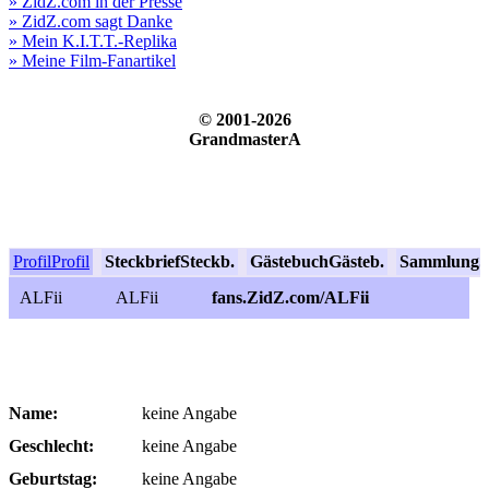
» ZidZ.com in der Presse
» ZidZ.com sagt Danke
» Mein K.I.T.T.-Replika
» Meine Film-Fanartikel
© 2001-2026
GrandmasterA
Profil
Profil
Steckbrief
Steckb.
Gästebuch
Gästeb.
Sammlung
S
ALFii
ALFii
fans.ZidZ.com/ALFii
Name:
keine Angabe
Geschlecht:
keine Angabe
Geburtstag:
keine Angabe