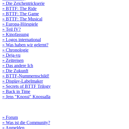
» Die Zeichentrickserie
» BTTF: The Ride
» BTTF: The Game
» BTTF: The Musical
» Europa-Hörspiele
» Teil IV?
» Kinofassung
» Logos international
» Was haben wir gelernt?
» Chronologie
» Deja-vu
» Zeitreisen
» Das andere Ich
» Die Zukunft
» BTTF-Nummernschild!
» Display-Labelmaker
» Secrets of BTTF Trilogy
» Back in Time
» Jens "Knossi" Knossalla
» Forum
» Was ist die Community?
» Anmelden