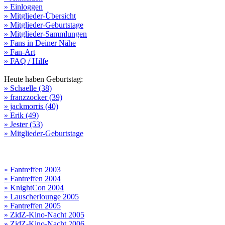
» Einloggen
» Mitglieder-Übersicht
» Mitglieder-Geburtstage
» Mitglieder-Sammlungen
» Fans in Deiner Nähe
» Fan-Art
» FAQ / Hilfe
Heute haben Geburtstag:
» Schaelle (38)
» franzzocker (39)
» jackmorris (40)
» Erik (49)
» Jester (53)
» Mitglieder-Geburtstage
» Fantreffen 2003
» Fantreffen 2004
» KnightCon 2004
» Lauscherlounge 2005
» Fantreffen 2005
» ZidZ-Kino-Nacht 2005
» ZidZ-Kino-Nacht 2006