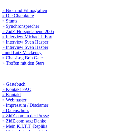
» Bio- und Filmografien
» Die Charaktere
» Stunts
» Synchronsprecher
» ZidZ-Hörspielabend 2005
» Interview Michael J. Fox
» Interview Sven Hasper
» Interview Sven Hasper
und Lutz Mackensy
» Chat-Log Bob Gale
» Treffen mit den Stars
» Gästebuch
» Kontakt-FAQ
» Kontakt
» Webmaster
» Impressum / Disclamer
» Datenschutz
» ZidZ.com in der Presse
» ZidZ.com sagt Danke
» Mein K.I.T.T.-Replika