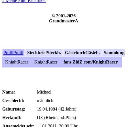
» Meine Film-Fanartikel
© 2001-2026
GrandmasterA
Profil
Profil
Steckbrief
Steckb.
Gästebuch
Gästeb.
Sammlung
S
KnightRacer
KnightRacer
fans.ZidZ.com/KnightRacer
Name:
Michael
Geschlecht:
männlich
Geburtstag:
19.04.1984 (42 Jahre)
Herkunft:
DE (Rheinland-Pfalz)
Angemeldet seit:
11.01.2011, 20:09 Uhr