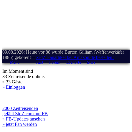
09.08.2026: Heute vor 88 wurde Burton Gilliam (Waffenverkäfer
1885) geboren! --
ZidZ-Fanartikel bei Amazon.de bestellen!
Menü
Start
Forum
Drehorte
Stars
Im Moment sind
33 Zeitreisende online:
» 33 Gäste
» Einloggen
2000 Zeitreisenden
gefällt ZidZ.com auf FB
» FB-Updates ansehen
» jetzt Fan werden