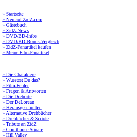
» Startseite
» Neu auf ZidZ.com
» Gästebuch
» ZidZ-News
» DVD/BD-Infos
» DVD/BD-Bonus-Vergleich
» ZidZ-Fanartikel kaufen
» Meine Film-Fanartikel
» Die Charaktere
» Wusstest Du das?
» Film-Fehler
» Fragen & Antworten
» Die Drehorte
» Der DeLorean
» Herausgeschnitten
» Alternative Drehbücher
» Drehbücher & Scripte
» Tribute an ZidZ
» Courthouse Square
» Hill Valley