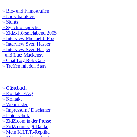
» Bio- und Filmografien
» Die Charaktere
» Stunts
» Synchronsprecher
» ZidZ-Hörspielabend 2005
» Interview Michael J. Fox
» Interview Sven Hasper
» Interview Sven Hasper
und Lutz Mackensy
» Chat-Log Bob Gale
» Treffen mit den Stars
» Gästebuch
» Kontakt-FAQ
» Kontakt
» Webmaster
» Impressum / Disclamer
» Datenschutz
» ZidZ.com in der Presse
» ZidZ.com sagt Danke
» Mein K.I.T.T.-Replika