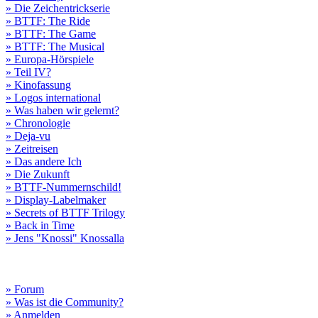
» Die Zeichentrickserie
» BTTF: The Ride
» BTTF: The Game
» BTTF: The Musical
» Europa-Hörspiele
» Teil IV?
» Kinofassung
» Logos international
» Was haben wir gelernt?
» Chronologie
» Deja-vu
» Zeitreisen
» Das andere Ich
» Die Zukunft
» BTTF-Nummernschild!
» Display-Labelmaker
» Secrets of BTTF Trilogy
» Back in Time
» Jens "Knossi" Knossalla
» Forum
» Was ist die Community?
» Anmelden