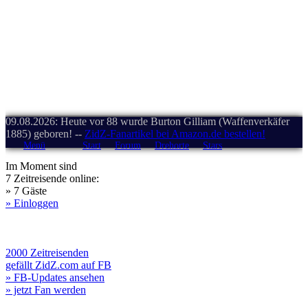
09.08.2026: Heute vor 88 wurde Burton Gilliam (Waffenverkäfer
1885) geboren! --
ZidZ-Fanartikel bei Amazon.de bestellen!
Menü
Start
Forum
Drehorte
Stars
Im Moment sind
7 Zeitreisende online:
» 7 Gäste
» Einloggen
2000 Zeitreisenden
gefällt ZidZ.com auf FB
» FB-Updates ansehen
» jetzt Fan werden