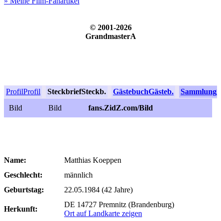
» Meine Film-Fanartikel
© 2001-2026
GrandmasterA
Profil
Profil
Steckbrief
Steckb.
Gästebuch
Gästeb.
Sammlung
S
Bild
Bild
fans.ZidZ.com/Bild
Name:
Matthias Koeppen
Geschlecht:
männlich
Geburtstag:
22.05.1984 (42 Jahre)
DE 14727 Premnitz (Brandenburg)
Herkunft:
Ort auf Landkarte zeigen