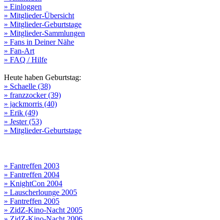
» Einloggen
» Mitglieder-Übersicht
» Mitglieder-Geburtstage
» Mitglieder-Sammlungen
» Fans in Deiner Nähe
» Fan-Art
» FAQ / Hilfe
Heute haben Geburtstag:
» Schaelle (38)
» franzzocker (39)
» jackmorris (40)
» Erik (49)
» Jester (53)
» Mitglieder-Geburtstage
» Fantreffen 2003
» Fantreffen 2004
» KnightCon 2004
» Lauscherlounge 2005
» Fantreffen 2005
» ZidZ-Kino-Nacht 2005
» ZidZ-Kino-Nacht 2006