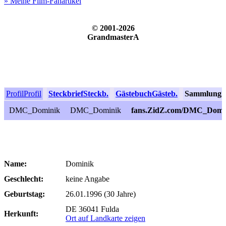
» Meine Film-Fanartikel
© 2001-2026
GrandmasterA
Profil
Profil
Steckbrief
Steckb.
Gästebuch
Gästeb.
Sammlung
S
DMC_Dominik
DMC_Dominik
fans.ZidZ.com/DMC_Domi
Name:
Dominik
Geschlecht:
keine Angabe
Geburtstag:
26.01.1996 (30 Jahre)
DE 36041 Fulda
Herkunft:
Ort auf Landkarte zeigen