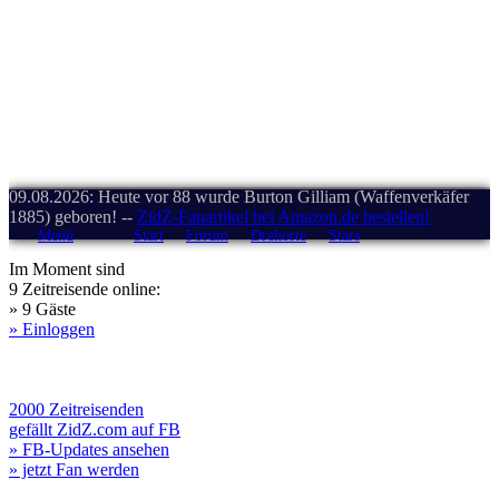
09.08.2026: Heute vor 88 wurde Burton Gilliam (Waffenverkäfer
1885) geboren! --
ZidZ-Fanartikel bei Amazon.de bestellen!
Menü
Start
Forum
Drehorte
Stars
Im Moment sind
9 Zeitreisende online:
» 9 Gäste
» Einloggen
2000 Zeitreisenden
gefällt ZidZ.com auf FB
» FB-Updates ansehen
» jetzt Fan werden