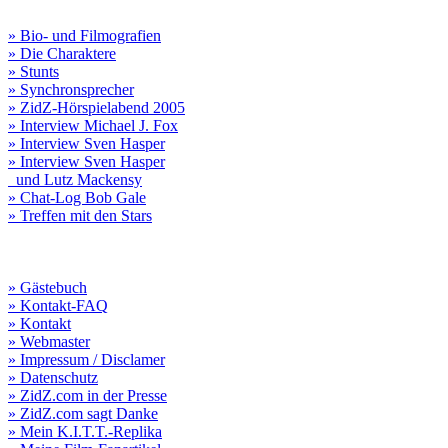
» Bio- und Filmografien
» Die Charaktere
» Stunts
» Synchronsprecher
» ZidZ-Hörspielabend 2005
» Interview Michael J. Fox
» Interview Sven Hasper
» Interview Sven Hasper
und Lutz Mackensy
» Chat-Log Bob Gale
» Treffen mit den Stars
» Gästebuch
» Kontakt-FAQ
» Kontakt
» Webmaster
» Impressum / Disclamer
» Datenschutz
» ZidZ.com in der Presse
» ZidZ.com sagt Danke
» Mein K.I.T.T.-Replika