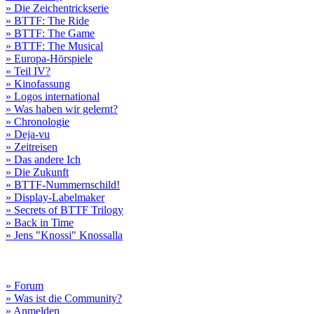
» Die Zeichentrickserie
» BTTF: The Ride
» BTTF: The Game
» BTTF: The Musical
» Europa-Hörspiele
» Teil IV?
» Kinofassung
» Logos international
» Was haben wir gelernt?
» Chronologie
» Deja-vu
» Zeitreisen
» Das andere Ich
» Die Zukunft
» BTTF-Nummernschild!
» Display-Labelmaker
» Secrets of BTTF Trilogy
» Back in Time
» Jens "Knossi" Knossalla
» Forum
» Was ist die Community?
» Anmelden