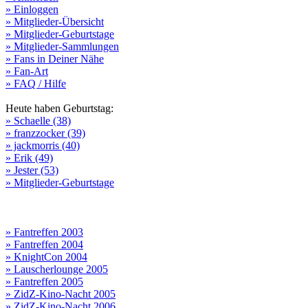
» Einloggen
» Mitglieder-Übersicht
» Mitglieder-Geburtstage
» Mitglieder-Sammlungen
» Fans in Deiner Nähe
» Fan-Art
» FAQ / Hilfe
Heute haben Geburtstag:
» Schaelle (38)
» franzzocker (39)
» jackmorris (40)
» Erik (49)
» Jester (53)
» Mitglieder-Geburtstage
» Fantreffen 2003
» Fantreffen 2004
» KnightCon 2004
» Lauscherlounge 2005
» Fantreffen 2005
» ZidZ-Kino-Nacht 2005
» ZidZ-Kino-Nacht 2006