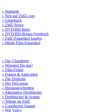
» Startseite
» Neu auf ZidZ.com
» Gästebuch
» ZidZ-News
» DVD/BD-Infos
» DVD/BD-Bonus-Vergleich
» ZidZ-Fanartikel kaufen
» Meine Film-Fanartikel
» Die Charaktere
» Wusstest Du das?
» Film-Fehler
» Fragen & Antworten
» Die Drehorte
» Der DeLorean
» Herausgeschnitten
» Alternative Drehbücher
» Drehbücher & Scripte
» Tribute an ZidZ
» Courthouse Square
» Hill Valley