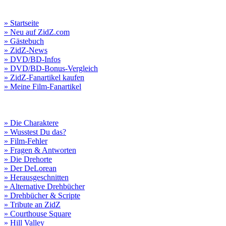
» Startseite
» Neu auf ZidZ.com
» Gästebuch
» ZidZ-News
» DVD/BD-Infos
» DVD/BD-Bonus-Vergleich
» ZidZ-Fanartikel kaufen
» Meine Film-Fanartikel
» Die Charaktere
» Wusstest Du das?
» Film-Fehler
» Fragen & Antworten
» Die Drehorte
» Der DeLorean
» Herausgeschnitten
» Alternative Drehbücher
» Drehbücher & Scripte
» Tribute an ZidZ
» Courthouse Square
» Hill Valley