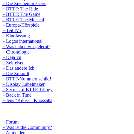
» Die Zeichentrickserie
» BTTF: The Ride
» BTTF: The Game
» BTTF: The Musical
» Europa-Hörspiele
» Teil IV?
» Kinofassung
» Logos international
» Was haben wir gelernt?
» Chronologie
» Deja-vu
» Zeitreisen
» Das andere Ich
» Die Zukunft
» BTTF-Nummernschild!
» Display-Labelmaker
» Secrets of BTTF Trilogy
» Back in Time
» Jens "Knossi" Knossalla
» Forum
» Was ist die Community?
» Anmelden