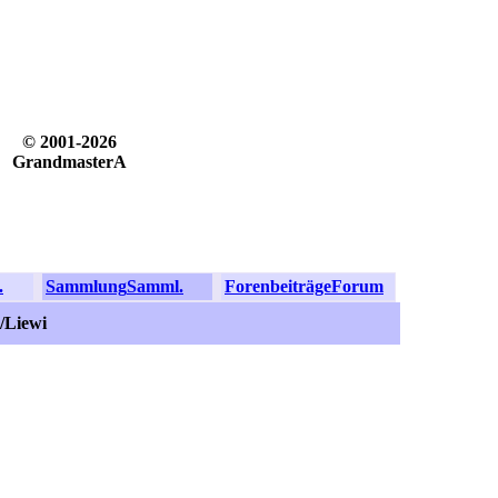
© 2001-2026
GrandmasterA
.
Sammlung
Samml.
Forenbeiträge
Forum
/Liewi