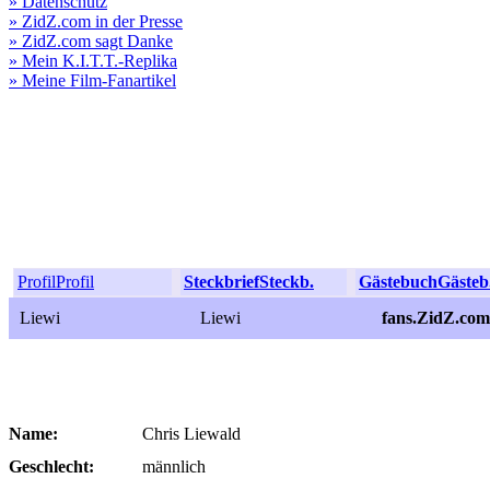
» Datenschutz
» ZidZ.com in der Presse
» ZidZ.com sagt Danke
» Mein K.I.T.T.-Replika
» Meine Film-Fanartikel
Profil
Profil
Steckbrief
Steckb.
Gästebuch
Gästeb
Liewi
Liewi
fans.ZidZ.com
Name:
Chris Liewald
Geschlecht:
männlich