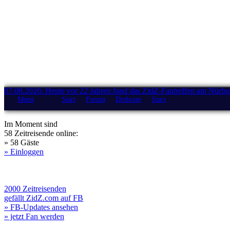
07.08.2026: Heute vor 22 Jahren fand das ZidZ-Fantreffen am Nürburg
Menü
Start
Forum
Drehorte
Stars
Im Moment sind
58 Zeitreisende online:
» 58 Gäste
» Einloggen
2000 Zeitreisenden
gefällt ZidZ.com auf FB
» FB-Updates ansehen
» jetzt Fan werden