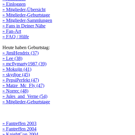
» Einloggen
» Mitglieder-Übersicht
» Mitglieder-Geburtstage
» Mitglieder-Sammlungen
» Fans in Deiner Nähe
» Fan-Art
» FAQ / Hilfe
Heute haben Geburtstag:
» JimiHendrix (37)
» Lee (38)
» mcflymarty1987 (39)
» Mokujin (41)
» skydjoe (45)
» PepsiPerfekt (47)
» Matze_Mc_Fly (47)
» Norrec (48)
» Jules_and_Verne (54)
» Mitglieder-Geburtstage
» Fantreffen 2003
» Fantreffen 2004
» KnightCon 2004