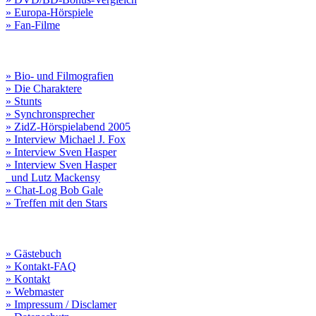
» Europa-Hörspiele
» Fan-Filme
» Bio- und Filmografien
» Die Charaktere
» Stunts
» Synchronsprecher
» ZidZ-Hörspielabend 2005
» Interview Michael J. Fox
» Interview Sven Hasper
» Interview Sven Hasper
und Lutz Mackensy
» Chat-Log Bob Gale
» Treffen mit den Stars
» Gästebuch
» Kontakt-FAQ
» Kontakt
» Webmaster
» Impressum / Disclamer