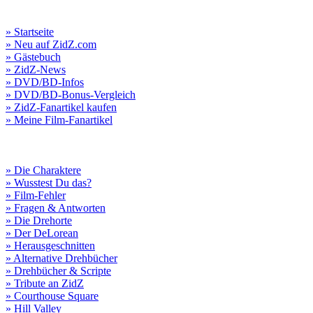
» Startseite
» Neu auf ZidZ.com
» Gästebuch
» ZidZ-News
» DVD/BD-Infos
» DVD/BD-Bonus-Vergleich
» ZidZ-Fanartikel kaufen
» Meine Film-Fanartikel
» Die Charaktere
» Wusstest Du das?
» Film-Fehler
» Fragen & Antworten
» Die Drehorte
» Der DeLorean
» Herausgeschnitten
» Alternative Drehbücher
» Drehbücher & Scripte
» Tribute an ZidZ
» Courthouse Square
» Hill Valley