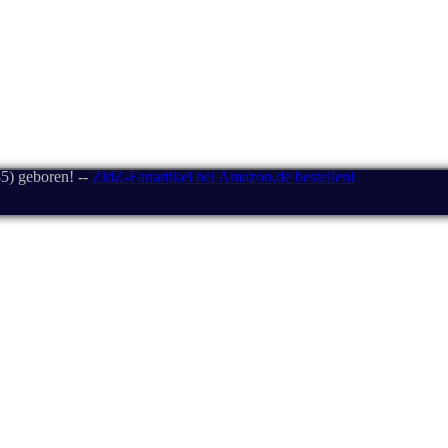
5) geboren! --
ZidZ-Fanartikel bei Amazon.de bestellen!