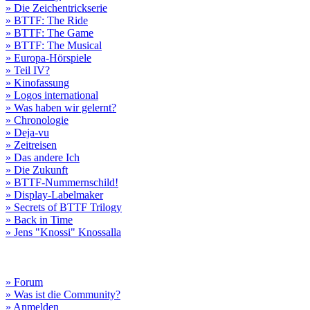
» Die Zeichentrickserie
» BTTF: The Ride
» BTTF: The Game
» BTTF: The Musical
» Europa-Hörspiele
» Teil IV?
» Kinofassung
» Logos international
» Was haben wir gelernt?
» Chronologie
» Deja-vu
» Zeitreisen
» Das andere Ich
» Die Zukunft
» BTTF-Nummernschild!
» Display-Labelmaker
» Secrets of BTTF Trilogy
» Back in Time
» Jens "Knossi" Knossalla
» Forum
» Was ist die Community?
» Anmelden