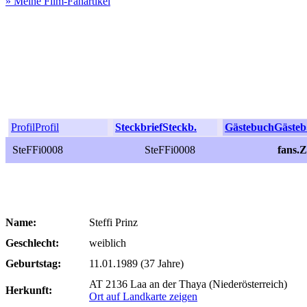
» Meine Film-Fanartikel
Profil
Profil
Steckbrief
Steckb.
Gästebuch
Gästeb
SteFFi0008
SteFFi0008
fans.
Name:
Steffi Prinz
Geschlecht:
weiblich
Geburtstag:
11.01.1989 (37 Jahre)
AT 2136 Laa an der Thaya (Niederösterreich)
Herkunft:
Ort auf Landkarte zeigen