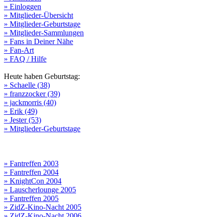
» Einloggen
» Mitglieder-Übersicht
» Mitglieder-Geburtstage
» Mitglieder-Sammlungen
» Fans in Deiner Nähe
» Fan-Art
» FAQ / Hilfe
Heute haben Geburtstag:
» Schaelle (38)
» franzzocker (39)
» jackmorris (40)
» Erik (49)
» Jester (53)
» Mitglieder-Geburtstage
» Fantreffen 2003
» Fantreffen 2004
» KnightCon 2004
» Lauscherlounge 2005
» Fantreffen 2005
» ZidZ-Kino-Nacht 2005
» ZidZ-Kino-Nacht 2006