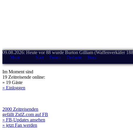
09.08.2026: Heute vor 88 wurde Burton Gilliam (Waffenverkäfer 188
Menü
Start
Forum
Drehorte
Stars
Im Moment sind
19 Zeitreisende online:
» 19 Gäste
» Einloggen
2000 Zeitreisenden
gefällt ZidZ.com auf FB
» FB-Updates ansehen
» jetzt Fan werden