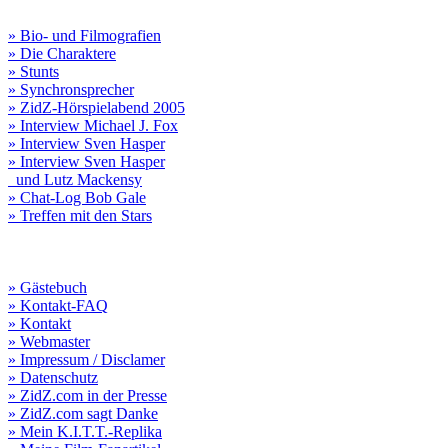
» Bio- und Filmografien
» Die Charaktere
» Stunts
» Synchronsprecher
» ZidZ-Hörspielabend 2005
» Interview Michael J. Fox
» Interview Sven Hasper
» Interview Sven Hasper
und Lutz Mackensy
» Chat-Log Bob Gale
» Treffen mit den Stars
» Gästebuch
» Kontakt-FAQ
» Kontakt
» Webmaster
» Impressum / Disclamer
» Datenschutz
» ZidZ.com in der Presse
» ZidZ.com sagt Danke
» Mein K.I.T.T.-Replika