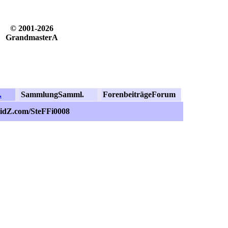
© 2001-2026
GrandmasterA
.
Sammlung
Samml.
Forenbeiträge
Forum
ZidZ.com/SteFFi0008