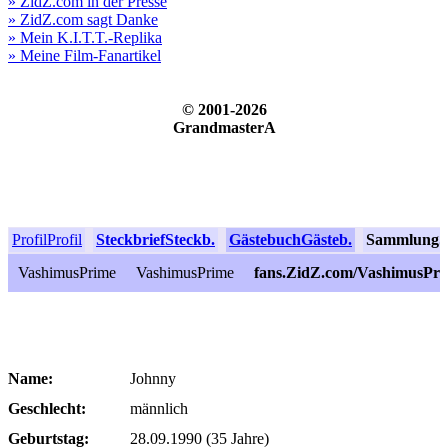
» ZidZ.com in der Presse
» ZidZ.com sagt Danke
» Mein K.I.T.T.-Replika
» Meine Film-Fanartikel
© 2001-2026
GrandmasterA
Profil
Profil
Steckbrief
Steckb.
Gästebuch
Gästeb.
Sammlung
S
VashimusPrime
VashimusPrime
fans.ZidZ.com/VashimusPr
Name:
Johnny
Geschlecht:
männlich
Geburtstag:
28.09.1990 (35 Jahre)