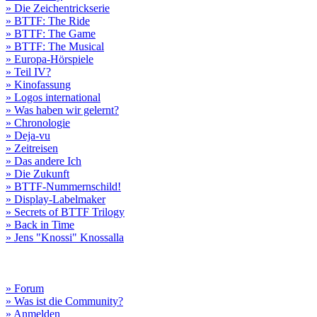
» Die Zeichentrickserie
» BTTF: The Ride
» BTTF: The Game
» BTTF: The Musical
» Europa-Hörspiele
» Teil IV?
» Kinofassung
» Logos international
» Was haben wir gelernt?
» Chronologie
» Deja-vu
» Zeitreisen
» Das andere Ich
» Die Zukunft
» BTTF-Nummernschild!
» Display-Labelmaker
» Secrets of BTTF Trilogy
» Back in Time
» Jens "Knossi" Knossalla
» Forum
» Was ist die Community?
» Anmelden