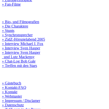
» Fan-Filme
» Bio- und Filmografien
» Die Charaktere
» Stunts
» Synchronsprecher
» ZidZ-Hörspielabend 2005
» Interview Michael J. Fox
» Interview Sven Hasper
» Interview Sven Hasper
und Lutz Mackensy
» Chat-Log Bob Gale
» Treffen mit den Stars
» Gästebuch
» Kontakt-FAQ
» Kontakt
» Webmaster
» Impressum / Disclamer
» Datenschutz