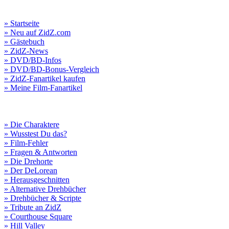
» Startseite
» Neu auf ZidZ.com
» Gästebuch
» ZidZ-News
» DVD/BD-Infos
» DVD/BD-Bonus-Vergleich
» ZidZ-Fanartikel kaufen
» Meine Film-Fanartikel
» Die Charaktere
» Wusstest Du das?
» Film-Fehler
» Fragen & Antworten
» Die Drehorte
» Der DeLorean
» Herausgeschnitten
» Alternative Drehbücher
» Drehbücher & Scripte
» Tribute an ZidZ
» Courthouse Square
» Hill Valley