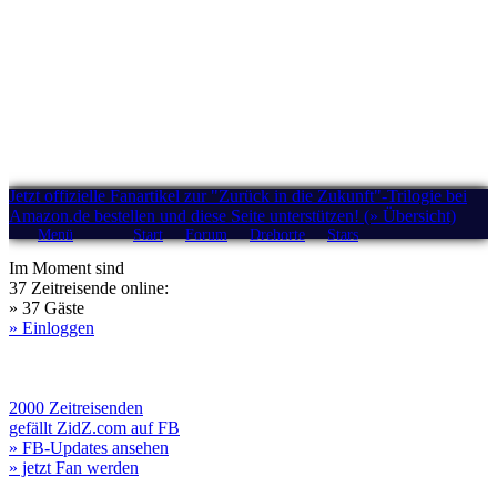
Jetzt offizielle Fanartikel zur "Zurück in die Zukunft"-Trilogie bei
Amazon.de bestellen und diese Seite unterstützen! (» Übersicht)
Menü
Start
Forum
Drehorte
Stars
Im Moment sind
37 Zeitreisende online:
» 37 Gäste
» Einloggen
2000 Zeitreisenden
gefällt ZidZ.com auf FB
» FB-Updates ansehen
» jetzt Fan werden