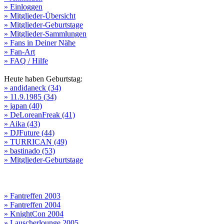
» Einloggen
» Mitglieder-Übersicht
» Mitglieder-Geburtstage
» Mitglieder-Sammlungen
» Fans in Deiner Nähe
» Fan-Art
» FAQ / Hilfe
Heute haben Geburtstag:
» andidaneck (34)
» 11.9.1985 (34)
» japan (40)
» DeLoreanFreak (41)
» Aika (43)
» DJFuture (44)
» TURRICAN (49)
» bastinado (53)
» Mitglieder-Geburtstage
» Fantreffen 2003
» Fantreffen 2004
» KnightCon 2004
» Lauscherlounge 2005