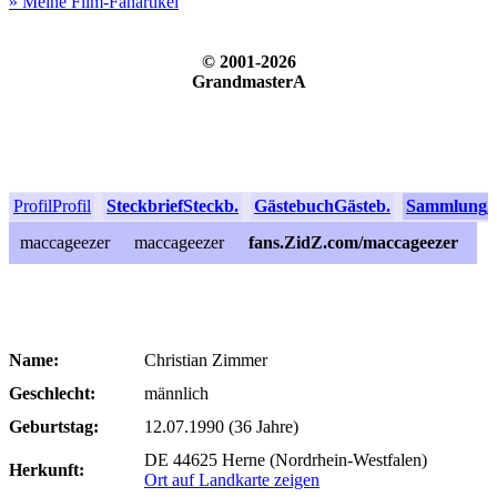
» Meine Film-Fanartikel
© 2001-2026
GrandmasterA
Profil
Profil
Steckbrief
Steckb.
Gästebuch
Gästeb.
Sammlung
S
maccageezer
maccageezer
fans.ZidZ.com/maccageezer
Name:
Christian Zimmer
Geschlecht:
männlich
Geburtstag:
12.07.1990 (36 Jahre)
DE 44625 Herne (Nordrhein-Westfalen)
Herkunft:
Ort auf Landkarte zeigen