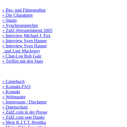
» Bio- und Filmografien
» Die Charaktere
» Stunts
» Synchronsprecher
» ZidZ-Hörspielabend 2005
» Interview Michael J. Fox
» Interview Sven Hasper
» Interview Sven Hasper
und Lutz Mackensy
» Chat-Log Bob Gale
» Treffen mit den Stars
» Gästebuch
» Kontakt-FAQ
» Kontakt
» Webmaster
» Impressum / Disclamer
» Datenschutz
» ZidZ.com in der Presse
» ZidZ.com sagt Danke
» Mein K.I.T.T.-Replika