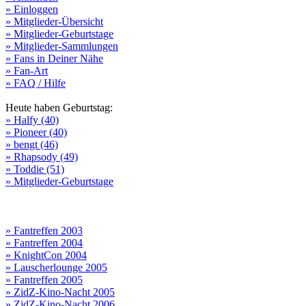
» Einloggen
» Mitglieder-Übersicht
» Mitglieder-Geburtstage
» Mitglieder-Sammlungen
» Fans in Deiner Nähe
» Fan-Art
» FAQ / Hilfe
Heute haben Geburtstag:
» Halfy (40)
» Pioneer (40)
» bengt (46)
» Rhapsody (49)
» Toddie (51)
» Mitglieder-Geburtstage
» Fantreffen 2003
» Fantreffen 2004
» KnightCon 2004
» Lauscherlounge 2005
» Fantreffen 2005
» ZidZ-Kino-Nacht 2005
» ZidZ-Kino-Nacht 2006