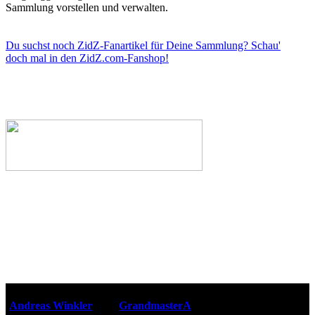
Sammlung vorstellen und verwalten.
Du suchst noch ZidZ-Fanartikel für Deine Sammlung? Schau'
doch mal in den ZidZ.com-Fanshop!
Webseiten-Design © 2001-2026
Andreas Winkler
alias
GrandmasterA
für ZidZ.com