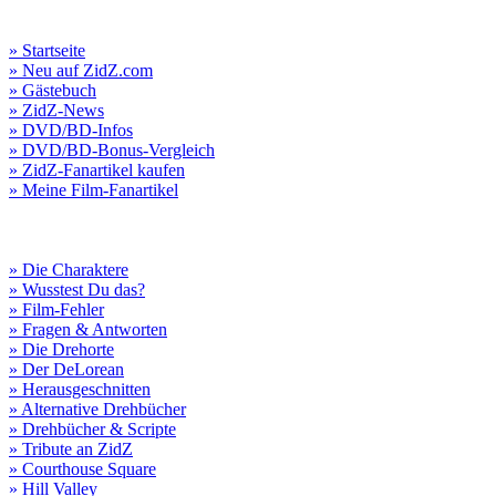
» Startseite
» Neu auf ZidZ.com
» Gästebuch
» ZidZ-News
» DVD/BD-Infos
» DVD/BD-Bonus-Vergleich
» ZidZ-Fanartikel kaufen
» Meine Film-Fanartikel
» Die Charaktere
» Wusstest Du das?
» Film-Fehler
» Fragen & Antworten
» Die Drehorte
» Der DeLorean
» Herausgeschnitten
» Alternative Drehbücher
» Drehbücher & Scripte
» Tribute an ZidZ
» Courthouse Square
» Hill Valley