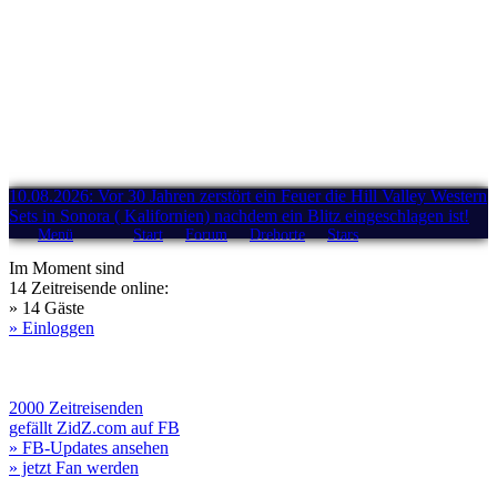
10.08.2026: Vor 30 Jahren zerstört ein Feuer die Hill Valley Western
Sets in Sonora ( Kalifornien) nachdem ein Blitz eingeschlagen ist!
Menü
Start
Forum
Drehorte
Stars
Im Moment sind
14 Zeitreisende online:
» 14 Gäste
» Einloggen
2000 Zeitreisenden
gefällt ZidZ.com auf FB
» FB-Updates ansehen
» jetzt Fan werden