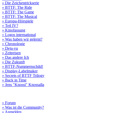
» Die Zeichentrickserie
» BTTF: The Ride
» BTTF: The Game
» BTTF: The Musical
» Europa-Hörspiele
» Teil IV?
» Kinofassung
» Logos international
» Was haben wir gelernt?
» Chronologie
» Deja-vu
» Zeitreisen
» Das andere Ich
» Die Zukunft
» BTTF-Nummernschild!
» Display-Labelmaker
» Secrets of BTTF Trilogy
» Back in Time
» Jens "Knossi" Knossalla
» Forum
» Was ist die Community?
» Anmelden