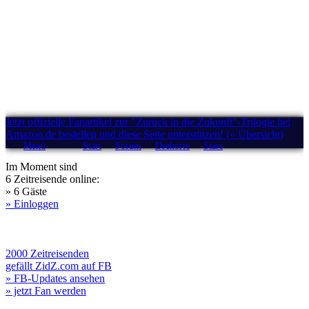
Jetzt offizielle Fanartikel zur "Zurück in die Zukunft"-Trilogie bei
Amazon.de bestellen und diese Seite unterstützen! (» Übersicht)
Menü
Start
Forum
Drehorte
Stars
Im Moment sind
6 Zeitreisende online:
» 6 Gäste
» Einloggen
2000 Zeitreisenden
gefällt ZidZ.com auf FB
» FB-Updates ansehen
» jetzt Fan werden