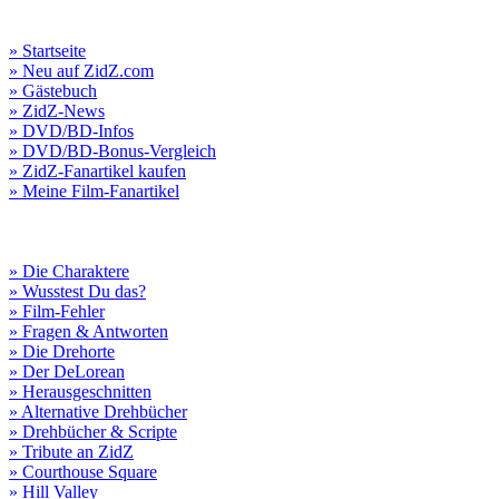
» Startseite
» Neu auf ZidZ.com
» Gästebuch
» ZidZ-News
» DVD/BD-Infos
» DVD/BD-Bonus-Vergleich
» ZidZ-Fanartikel kaufen
» Meine Film-Fanartikel
» Die Charaktere
» Wusstest Du das?
» Film-Fehler
» Fragen & Antworten
» Die Drehorte
» Der DeLorean
» Herausgeschnitten
» Alternative Drehbücher
» Drehbücher & Scripte
» Tribute an ZidZ
» Courthouse Square
» Hill Valley