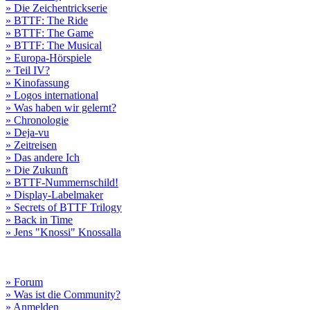
» Die Zeichentrickserie
» BTTF: The Ride
» BTTF: The Game
» BTTF: The Musical
» Europa-Hörspiele
» Teil IV?
» Kinofassung
» Logos international
» Was haben wir gelernt?
» Chronologie
» Deja-vu
» Zeitreisen
» Das andere Ich
» Die Zukunft
» BTTF-Nummernschild!
» Display-Labelmaker
» Secrets of BTTF Trilogy
» Back in Time
» Jens "Knossi" Knossalla
» Forum
» Was ist die Community?
» Anmelden