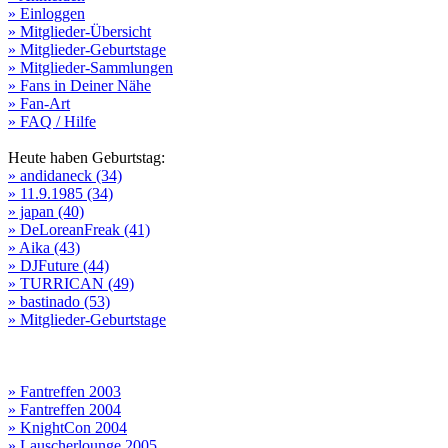
» Einloggen
» Mitglieder-Übersicht
» Mitglieder-Geburtstage
» Mitglieder-Sammlungen
» Fans in Deiner Nähe
» Fan-Art
» FAQ / Hilfe
Heute haben Geburtstag:
» andidaneck (34)
» 11.9.1985 (34)
» japan (40)
» DeLoreanFreak (41)
» Aika (43)
» DJFuture (44)
» TURRICAN (49)
» bastinado (53)
» Mitglieder-Geburtstage
» Fantreffen 2003
» Fantreffen 2004
» KnightCon 2004
» Lauscherlounge 2005