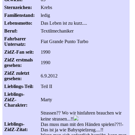
Sternzeichen:
Krebs
Familienstand:
ledig
Lebensmotto:
Das Leben ist zu kurz....
Beruf:
Textilmechaniker
Fahrbarer
Fiat Grande Punto Turbo
Untersatz:
ZidZ-Fan seit:
1990
ZidZ erstmals
1990
gesehen:
ZidZ zuletzt
6.9.2012
gesehen:
Lieblings-Teil:
Teil II
Lieblings-
ZidZ-
Marty
Charakter:
Strassen?? Wo wir hinfahren brauchen wir
keine strassen...!!
Lieblings-
Das muss man mit den Händen spielen??!!-
ZidZ-Zitat:
Das ist ja wie Babyspielzeug....!!