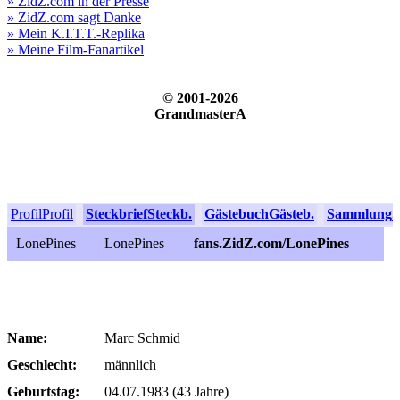
» ZidZ.com in der Presse
» ZidZ.com sagt Danke
» Mein K.I.T.T.-Replika
» Meine Film-Fanartikel
© 2001-2026
GrandmasterA
Profil
Profil
Steckbrief
Steckb.
Gästebuch
Gästeb.
Sammlung
S
LonePines
LonePines
fans.ZidZ.com/LonePines
Name:
Marc Schmid
Geschlecht:
männlich
Geburtstag:
04.07.1983 (43 Jahre)