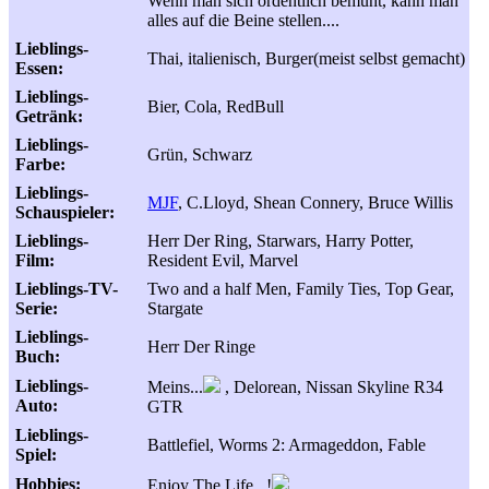
Wenn man sich ordentlich bemüht, kann man
alles auf die Beine stellen....
Lieblings-
Thai, italienisch, Burger(meist selbst gemacht)
Essen:
Lieblings-
Bier, Cola, RedBull
Getränk:
Lieblings-
Grün, Schwarz
Farbe:
Lieblings-
MJF
, C.Lloyd, Shean Connery, Bruce Willis
Schauspieler:
Lieblings-
Herr Der Ring, Starwars, Harry Potter,
Film:
Resident Evil, Marvel
Lieblings-TV-
Two and a half Men, Family Ties, Top Gear,
Serie:
Stargate
Lieblings-
Herr Der Ringe
Buch:
Lieblings-
Meins...
, Delorean, Nissan Skyline R34
Auto:
GTR
Lieblings-
Battlefiel, Worms 2: Armageddon, Fable
Spiel:
Hobbies:
Enjoy The Life...!