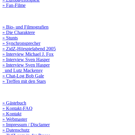
» Fan-Filme
» Bio- und Filmografien
» Die Charaktere
» Stunts
» Synchronsprecher
» ZidZ-Hörspielabend 2005
» Interview Michael J. Fox
» Interview Sven Hasper
» Interview Sven Hasper
und Lutz Mackensy
» Chat-Log Bob Gale
» Treffen mit den Stars
» Gästebuch
» Kontakt-FAQ
» Kontakt
» Webmaster
» Impressum / Disclamer
» Datenschutz