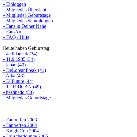
» Einloggen
» Mitglieder-Übersicht
» Mitglieder-Geburtstage
» Mitglieder-Sammlungen
» Fans in Deiner Nähe
» Fan-Art
» FAQ / Hilfe
Heute haben Geburtstag:
» andidaneck (34)
» 11.9.1985 (34)
» japan (40)
» DeLoreanFreak (41)
» Aika (43)
» DJFuture (44)
» TURRICAN (49)
» bastinado (53)
» Mitglieder-Geburtstage
» Fantreffen 2003
» Fantreffen 2004
» KnightCon 2004
» Lauscherlounge 2005