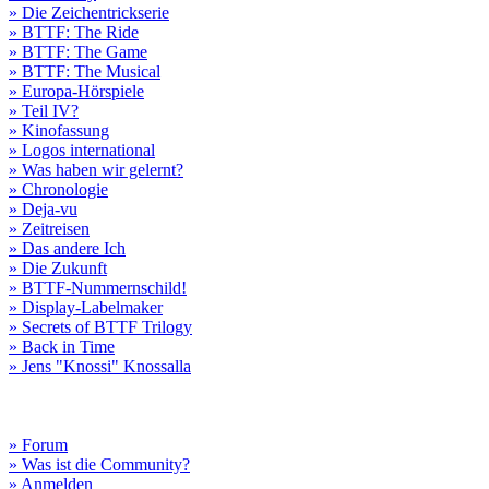
» Die Zeichentrickserie
» BTTF: The Ride
» BTTF: The Game
» BTTF: The Musical
» Europa-Hörspiele
» Teil IV?
» Kinofassung
» Logos international
» Was haben wir gelernt?
» Chronologie
» Deja-vu
» Zeitreisen
» Das andere Ich
» Die Zukunft
» BTTF-Nummernschild!
» Display-Labelmaker
» Secrets of BTTF Trilogy
» Back in Time
» Jens "Knossi" Knossalla
» Forum
» Was ist die Community?
» Anmelden