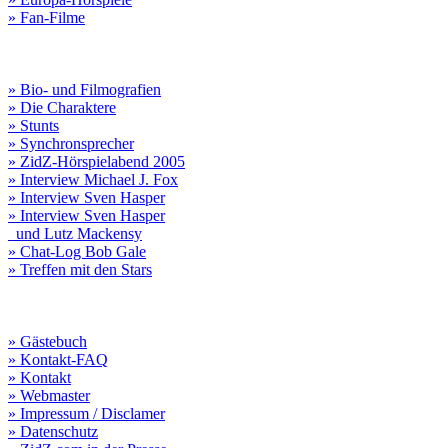
» Fan-Filme
» Bio- und Filmografien
» Die Charaktere
» Stunts
» Synchronsprecher
» ZidZ-Hörspielabend 2005
» Interview Michael J. Fox
» Interview Sven Hasper
» Interview Sven Hasper
und Lutz Mackensy
» Chat-Log Bob Gale
» Treffen mit den Stars
» Gästebuch
» Kontakt-FAQ
» Kontakt
» Webmaster
» Impressum / Disclamer
» Datenschutz