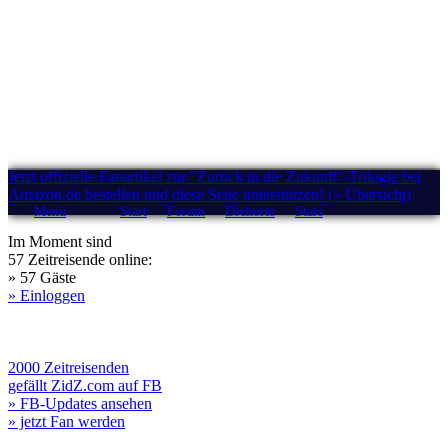
Jetzt offizielle Fanartikel zur "Zurück in die Zukunft"-Trilogie bei
Amazon.de bestellen und diese Seite unterstützen! (» Übersicht)
Menü
Start
Forum
Drehorte
Stars
Im Moment sind
57 Zeitreisende online:
» 57 Gäste
» Einloggen
2000 Zeitreisenden
gefällt ZidZ.com auf FB
» FB-Updates ansehen
» jetzt Fan werden