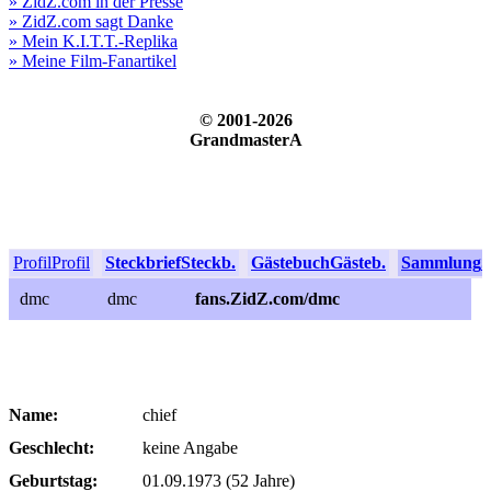
» ZidZ.com in der Presse
» ZidZ.com sagt Danke
» Mein K.I.T.T.-Replika
» Meine Film-Fanartikel
© 2001-2026
GrandmasterA
Profil
Profil
Steckbrief
Steckb.
Gästebuch
Gästeb.
Sammlung
S
dmc
dmc
fans.ZidZ.com/dmc
Name:
chief
Geschlecht:
keine Angabe
Geburtstag:
01.09.1973 (52 Jahre)