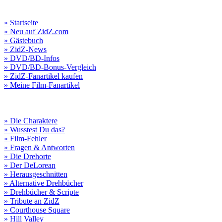
» Startseite
» Neu auf ZidZ.com
» Gästebuch
» ZidZ-News
» DVD/BD-Infos
» DVD/BD-Bonus-Vergleich
» ZidZ-Fanartikel kaufen
» Meine Film-Fanartikel
» Die Charaktere
» Wusstest Du das?
» Film-Fehler
» Fragen & Antworten
» Die Drehorte
» Der DeLorean
» Herausgeschnitten
» Alternative Drehbücher
» Drehbücher & Scripte
» Tribute an ZidZ
» Courthouse Square
» Hill Valley