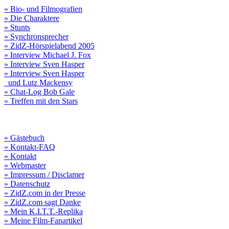
» Bio- und Filmografien
» Die Charaktere
» Stunts
» Synchronsprecher
» ZidZ-Hörspielabend 2005
» Interview Michael J. Fox
» Interview Sven Hasper
» Interview Sven Hasper
und Lutz Mackensy
» Chat-Log Bob Gale
» Treffen mit den Stars
» Gästebuch
» Kontakt-FAQ
» Kontakt
» Webmaster
» Impressum / Disclamer
» Datenschutz
» ZidZ.com in der Presse
» ZidZ.com sagt Danke
» Mein K.I.T.T.-Replika
» Meine Film-Fanartikel