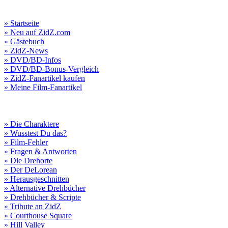
» Startseite
» Neu auf ZidZ.com
» Gästebuch
» ZidZ-News
» DVD/BD-Infos
» DVD/BD-Bonus-Vergleich
» ZidZ-Fanartikel kaufen
» Meine Film-Fanartikel
» Die Charaktere
» Wusstest Du das?
» Film-Fehler
» Fragen & Antworten
» Die Drehorte
» Der DeLorean
» Herausgeschnitten
» Alternative Drehbücher
» Drehbücher & Scripte
» Tribute an ZidZ
» Courthouse Square
» Hill Valley