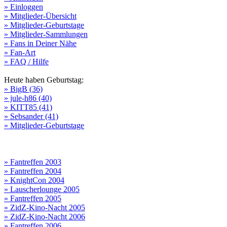
» Einloggen
» Mitglieder-Übersicht
» Mitglieder-Geburtstage
» Mitglieder-Sammlungen
» Fans in Deiner Nähe
» Fan-Art
» FAQ / Hilfe
Heute haben Geburtstag:
» BigB (36)
» jule-h86 (40)
» KITT85 (41)
» Sebsander (41)
» Mitglieder-Geburtstage
» Fantreffen 2003
» Fantreffen 2004
» KnightCon 2004
» Lauscherlounge 2005
» Fantreffen 2005
» ZidZ-Kino-Nacht 2005
» ZidZ-Kino-Nacht 2006
» Fantreffen 2006