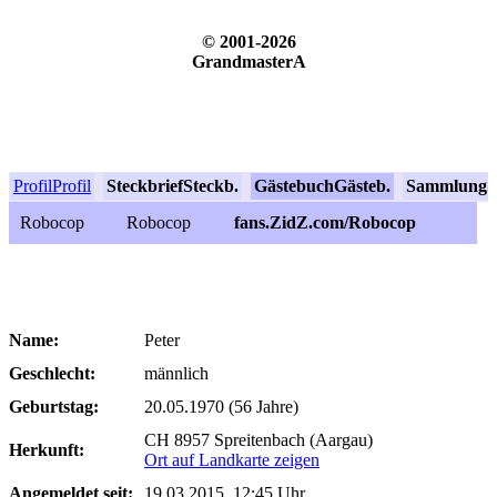
© 2001-2026
GrandmasterA
Profil
Profil
Steckbrief
Steckb.
Gästebuch
Gästeb.
Sammlung
S
Robocop
Robocop
fans.ZidZ.com/Robocop
Name:
Peter
Geschlecht:
männlich
Geburtstag:
20.05.1970 (56 Jahre)
CH 8957 Spreitenbach (Aargau)
Herkunft:
Ort auf Landkarte zeigen
Angemeldet seit:
19.03.2015, 12:45 Uhr