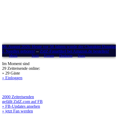
06. August 2026: Heute vor 58 Jahren wurde der Charakter Douglas
J. Needles geboren!
--
ZidZ-Fanartikel bei Amazon.de bestellen!
Menü
Start
Forum
Drehorte
Stars
Im Moment sind
29 Zeitreisende online:
» 29 Gäste
» Einloggen
2000 Zeitreisenden
gefällt ZidZ.com auf FB
» FB-Updates ansehen
» jetzt Fan werden