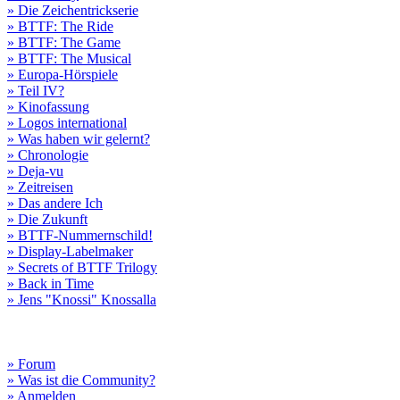
» Die Zeichentrickserie
» BTTF: The Ride
» BTTF: The Game
» BTTF: The Musical
» Europa-Hörspiele
» Teil IV?
» Kinofassung
» Logos international
» Was haben wir gelernt?
» Chronologie
» Deja-vu
» Zeitreisen
» Das andere Ich
» Die Zukunft
» BTTF-Nummernschild!
» Display-Labelmaker
» Secrets of BTTF Trilogy
» Back in Time
» Jens "Knossi" Knossalla
» Forum
» Was ist die Community?
» Anmelden